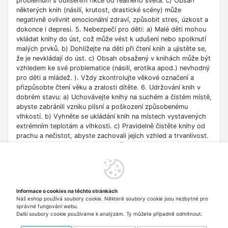
problémům s odlišením fikce od reálného světa. c) Obsah
některých knih (násilí, krutost, drastické scény) může
negativně ovlivnit emocionální zdraví, způsobit stres, úzkost a
dokonce i depresi. 5. Nebezpečí pro děti: a) Malé děti mohou
vkládat knihy do úst, což může vést k udušení nebo spolknutí
malých prvků. b) Dohlížejte na děti při čtení knih a ujistěte se,
že je nevkládají do úst. c) Obsah obsažený v knihách může být
vzhledem ke své problematice (násilí, erotika apod.) nevhodný
pro děti a mládež. ). Vždy zkontrolujte věkové označení a
přizpůsobte čtení věku a zralosti dítěte. 6. Udržování knih v
dobrém stavu: a) Uchovávejte knihy na suchém a čistém místě,
abyste zabránili vzniku plísní a poškození způsobenému
vlhkostí. b) Vyhněte se ukládání knih na místech vystavených
extrémním teplotám a vlhkosti. c) Pravidelně čistěte knihy od
prachu a nečistot, abyste zachovali jejich vzhled a trvanlivost.
7. Zdroje informací: a) Ověřte si důvěryhodnost informací
obsažených v knize, zejména pokud je používáte pro
vzdělávací nebo profesní účely. b) Věnujte pozornost datu
vydání, protože znalosti v některých oblastech se rychle
deaktualizují. c) Při používání odkazů nebo internetových
Informace o cookies na těchto stránkách
zdrojů uvedených v knize buďte opatrní a dodržujte pravidla
Náš eshop používá soubory cookie. Některé soubory cookie jsou nezbytné pro
bezpečnosti na síti. 8. Autorská práva: a) Dodržujte autorská
správné fungování webu.
práva obsahu zpřístupněného v knize.
Další soubory cookie používáme k analýzám. Ty můžete případně odmítnout.