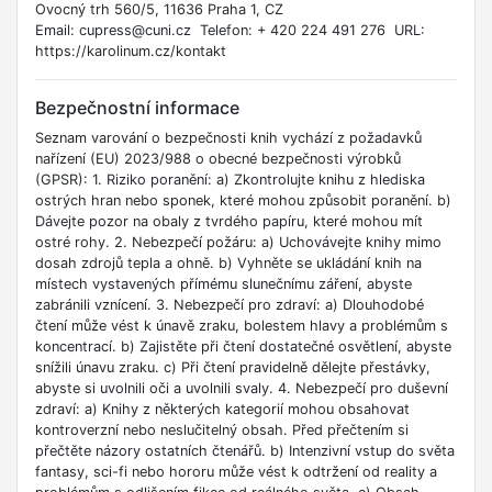
Ovocný trh 560/5, 11636 Praha 1, CZ
Email: cupress@cuni.cz Telefon: + 420 224 491 276 URL:
https://karolinum.cz/kontakt
Bezpečnostní informace
Seznam varování o bezpečnosti knih vychází z požadavků
nařízení (EU) 2023/988 o obecné bezpečnosti výrobků
(GPSR): 1. Riziko poranění: a) Zkontrolujte knihu z hlediska
ostrých hran nebo sponek, které mohou způsobit poranění. b)
Dávejte pozor na obaly z tvrdého papíru, které mohou mít
ostré rohy. 2. Nebezpečí požáru: a) Uchovávejte knihy mimo
dosah zdrojů tepla a ohně. b) Vyhněte se ukládání knih na
místech vystavených přímému slunečnímu záření, abyste
zabránili vznícení. 3. Nebezpečí pro zdraví: a) Dlouhodobé
čtení může vést k únavě zraku, bolestem hlavy a problémům s
koncentrací. b) Zajistěte při čtení dostatečné osvětlení, abyste
snížili únavu zraku. c) Při čtení pravidelně dělejte přestávky,
abyste si uvolnili oči a uvolnili svaly. 4. Nebezpečí pro duševní
zdraví: a) Knihy z některých kategorií mohou obsahovat
kontroverzní nebo neslučitelný obsah. Před přečtením si
přečtěte názory ostatních čtenářů. b) Intenzivní vstup do světa
fantasy, sci-fi nebo hororu může vést k odtržení od reality a