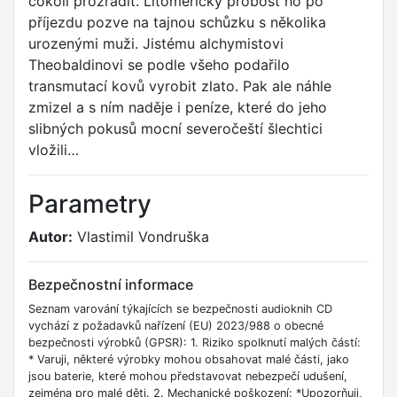
cokoli prozradit. Litoměřický probošt ho po
příjezdu pozve na tajnou schůzku s několika
urozenými muži. Jistému alchymistovi
Theobaldinovi se podle všeho podařilo
transmutací kovů vyrobit zlato. Pak ale náhle
zmizel a s ním naděje i peníze, které do jeho
slibných pokusů mocní severočeští šlechtici
vložili…
Parametry
Autor:
Vlastimil Vondruška
Bezpečnostní informace
Seznam varování týkajících se bezpečnosti audioknih CD
vychází z požadavků nařízení (EU) 2023/988 o obecné
bezpečnosti výrobků (GPSR): 1. Riziko spolknutí malých částí:
* Varuji, některé výrobky mohou obsahovat malé části, jako
jsou baterie, které mohou představovat nebezpečí udušení,
zejména pro malé děti. 2. Mechanické poškození: *Upozorňuji,