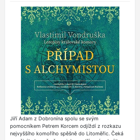
Jiří Adam z Dobronína spolu se svým
pomocníkem Petrem Korcem odjíždí z rozkazu
nejvyššího komořího spěšně do Litoměřic. Čeká