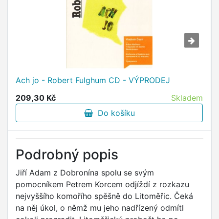
Ach jo - Robert Fulghum CD - VÝPRODEJ
209,30 Kč
Skladem
Do košíku
Podrobný popis
Jiří Adam z Dobronína spolu se svým
pomocníkem Petrem Korcem odjíždí z rozkazu
nejvyššího komořího spěšně do Litoměřic. Čeká
na něj úkol, o němž mu jeho nadřízený odmítl