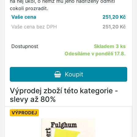
na něj úkol, o němž mu jeho nadřízený odmítl
cokoli prozradit.
Vaše cena
251,20
Kč
Vaše cena bez DPH
251,20
Kč
Dostupnost
Skladem
3 ks
Odesíláme v pondělí 17.8.
Koupit
Výprodej zboží této kategorie -
slevy až 80%
VÝPRODEJ