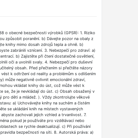
88 o obecné bezpečnosti výrobků (GPSR): 1. Riziko
ou způsobit poranění. b) Dávejte pozor na obaly z
jte knihy mimo dosah zdrojů tepla a ohně. b)
ste zabránili vznícení. 3. Nebezpečí pro zdraví: a)
rací. b) Zajistěte při čtení dostatečné osvětlení,
lnili oči a uvolnili svaly. 4. Nebezpečí pro duševní
učitelný obsah. Před přečtením si přečtěte názory
e vést k odtržení od reality a problémům s odlišením
ny) může negativně ovlivnit emocionální zdraví,
i mohou vkládat knihy do úst, což může vést k
ěte se, že je nevkládají do úst. c) Obsah obsažený v
 pro děti a mládež. ). Vždy zkontrolujte věkové
m stavu: a) Uchovávejte knihy na suchém a čistém
něte se ukládání knih na místech vystavených
abyste zachovali jejich vzhled a trvanlivost. 7.
jména pokud je používáte pro vzdělávací nebo
blastech se rychle deaktualizují. c) Při používání
ravidla bezpečnosti na síti. 8. Autorská práva: a)