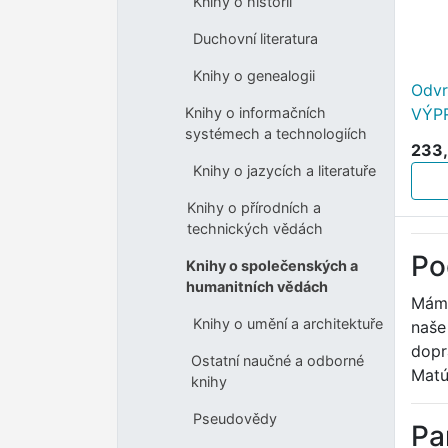
Knihy o historii
Duchovní literatura
Knihy o genealogii
Odvr
VÝP
Knihy o informačních
systémech a technologiích
233,
Knihy o jazycích a literatuře
Knihy o přírodních a
technických vědách
Po
Knihy o společenských a
humanitních vědách
Máme
Knihy o umění a architektuře
naše
dopr
Ostatní naučné a odborné
Matú
knihy
Pseudovědy
Pa