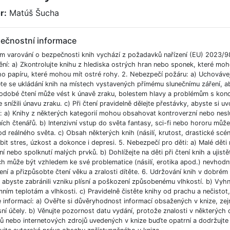
r:
Matúš Šucha
ečnostní informace
m varování o bezpečnosti knih vychází z požadavků nařízení (EU) 2023/9
ění: a) Zkontrolujte knihu z hlediska ostrých hran nebo sponek, které moh
ho papíru, které mohou mít ostré rohy. 2. Nebezpečí požáru: a) Uchováve
e se ukládání knih na místech vystavených přímému slunečnímu záření, aby
odobé čtení může vést k únavě zraku, bolestem hlavy a problémům s koncent
 snížili únavu zraku. c) Při čtení pravidelně dělejte přestávky, abyste si uvo
í: a) Knihy z některých kategorií mohou obsahovat kontroverzní nebo nesl
ích čtenářů. b) Intenzivní vstup do světa fantasy, sci-fi nebo hororu můž
od reálného světa. c) Obsah některých knih (násilí, krutost, drastické scé
bit stres, úzkost a dokonce i depresi. 5. Nebezpečí pro děti: a) Malé dět
í nebo spolknutí malých prvků. b) Dohlížejte na děti při čtení knih a ujist
ch může být vzhledem ke své problematice (násilí, erotika apod.) nevhodný
ní a přizpůsobte čtení věku a zralosti dítěte. 6. Udržování knih v dobré
, abyste zabránili vzniku plísní a poškození způsobenému vlhkostí. b) Vyh
ním teplotám a vlhkosti. c) Pravidelně čistěte knihy od prachu a nečistot, 
e informací: a) Ověřte si důvěryhodnost informací obsažených v knize, ze
ní účely. b) Věnujte pozornost datu vydání, protože znalosti v některých o
 nebo internetových zdrojů uvedených v knize buďte opatrní a dodržujte p