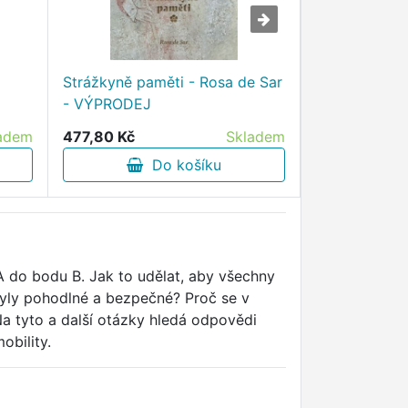
Strážkyně paměti - Rosa de Sar
Rok stromů -
- VÝPRODEJ
program pro
adem
477,80 Kč
Skladem
137,30 Kč
Do košíku
D
do bodu B. Jak to udělat, aby všechny
yly pohodlné a bezpečné? Proč se v
 tyto a další otázky hledá odpovědi
obility.