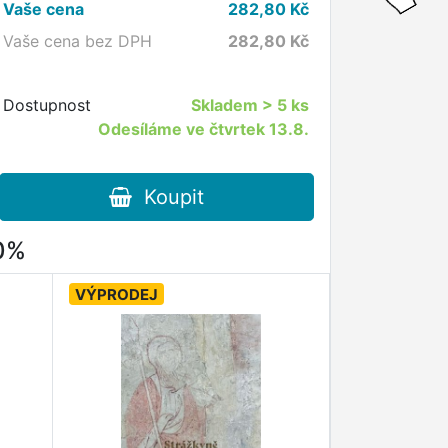
Vaše cena
282,80
Kč
Vaše cena bez DPH
282,80
Kč
Dostupnost
Skladem
> 5 ks
Odesíláme ve čtvrtek 13.8.
Koupit
80%
VÝPRODEJ
VÝPRODEJ