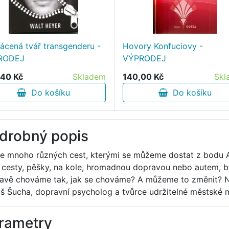
ácená tvář transgenderu -
Hovory Konfuciovy -
RODEJ
VÝPRODEJ
40 Kč
Skladem
140,00 Kč
Skl
Do košíku
Do košíku
drobný popis
 mnoho různých cest, kterými se můžeme dostat z bodu A 
 cesty, pěšky, na kole, hromadnou dopravou nebo autem, b
avě chováme tak, jak se chováme? A můžeme to změnit? Na
š Šucha, dopravní psycholog a tvůrce udržitelné městské m
rametry