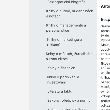
Faktografická biografie
Auto
Knihy o hudbě, hudebninách
a notách
Bezp
Knihy o managementu a
Sezna
personalistice
poran
tvrdé
Knihy o marketingu a
Vyhnět
reklamě
Dlouh
abyste
Knihy o médiích, žurnalistice
zdrav
a komunikaci
ostatn
fikce 
Knihy o financích
způso
udušen
Knihy o podnikání a
knihá
investování
označe
místě
Literatura faktu
extrém
Zdroj
Zákony, předpisy a normy
profes
odkazů
Knihy o umění a kultuře