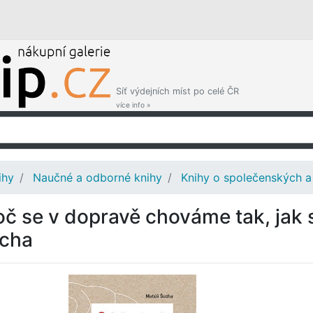
Síť výdejních míst po celé ČR
více info »
ihy
Naučné a odborné knihy
Knihy o společenských a
oč se v dopravě chováme tak, jak
cha