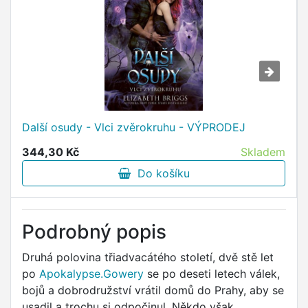
Další osudy - Vlci zvěrokruhu - VÝPRODEJ
344,30 Kč
Skladem
Do košíku
Podrobný popis
Druhá polovina třiadvacátého století, dvě stě let
po
Apokalypse.Gowery
se po deseti letech válek,
bojů a dobrodružství vrátil domů do Prahy, aby se
usadil a trochu si odpočinul. Někdo však