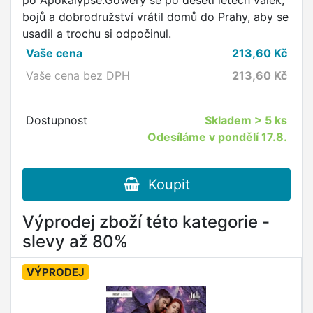
po Apokalypse.Gowery se po deseti letech válek,
bojů a dobrodružství vrátil domů do Prahy, aby se
usadil a trochu si odpočinul.
Vaše cena
213,60
Kč
Vaše cena bez DPH
213,60
Kč
Dostupnost
Skladem
> 5 ks
Odesíláme v pondělí 17.8.
Koupit
Výprodej zboží této kategorie -
slevy až 80%
VÝPRODEJ