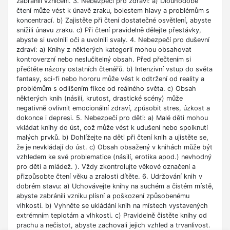
zabránili vznícení. 3. Nebezpečí pro zdraví: a) Dlouhodobé
čtení může vést k únavě zraku, bolestem hlavy a problémům s
koncentrací. b) Zajistěte při čtení dostatečné osvětlení, abyste
snížili únavu zraku. c) Při čtení pravidelně dělejte přestávky,
abyste si uvolnili oči a uvolnili svaly. 4. Nebezpečí pro duševní
zdraví: a) Knihy z některých kategorií mohou obsahovat
kontroverzní nebo neslučitelný obsah. Před přečtením si
přečtěte názory ostatních čtenářů. b) Intenzivní vstup do světa
fantasy, sci-fi nebo hororu může vést k odtržení od reality a
problémům s odlišením fikce od reálného světa. c) Obsah
některých knih (násilí, krutost, drastické scény) může
negativně ovlivnit emocionální zdraví, způsobit stres, úzkost a
dokonce i depresi. 5. Nebezpečí pro děti: a) Malé děti mohou
vkládat knihy do úst, což může vést k udušení nebo spolknutí
malých prvků. b) Dohlížejte na děti při čtení knih a ujistěte se,
že je nevkládají do úst. c) Obsah obsažený v knihách může být
vzhledem ke své problematice (násilí, erotika apod.) nevhodný
pro děti a mládež. ). Vždy zkontrolujte věkové označení a
přizpůsobte čtení věku a zralosti dítěte. 6. Udržování knih v
dobrém stavu: a) Uchovávejte knihy na suchém a čistém místě,
abyste zabránili vzniku plísní a poškození způsobenému
vlhkostí. b) Vyhněte se ukládání knih na místech vystavených
extrémním teplotám a vlhkosti. c) Pravidelně čistěte knihy od
prachu a nečistot, abyste zachovali jejich vzhled a trvanlivost.