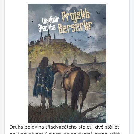
Druhá polovina třiadvacátého století, dvě stě let