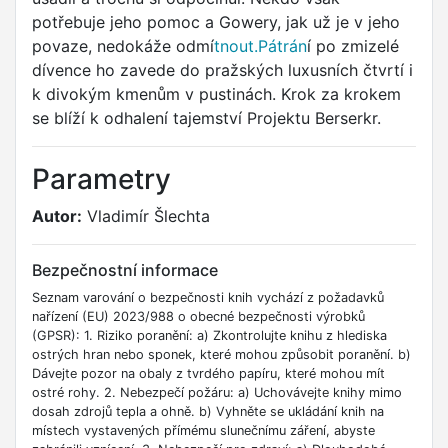
potřebuje jeho pomoc a Gowery, jak už je v jeho
povaze, nedokáže odmí
tnout.Pátrán
í po zmizelé
dívence ho zavede do pražských luxusních čtvrtí i
k divokým kmenům v pustinách. Krok za krokem
se blíží k odhalení tajemství Projektu Berserkr.
Parametry
Autor:
Vladimír Šlechta
Bezpečnostní informace
Seznam varování o bezpečnosti knih vychází z požadavků
nařízení (EU) 2023/988 o obecné bezpečnosti výrobků
(GPSR): 1. Riziko poranění: a) Zkontrolujte knihu z hlediska
ostrých hran nebo sponek, které mohou způsobit poranění. b)
Dávejte pozor na obaly z tvrdého papíru, které mohou mít
ostré rohy. 2. Nebezpečí požáru: a) Uchovávejte knihy mimo
dosah zdrojů tepla a ohně. b) Vyhněte se ukládání knih na
místech vystavených přímému slunečnímu záření, abyste