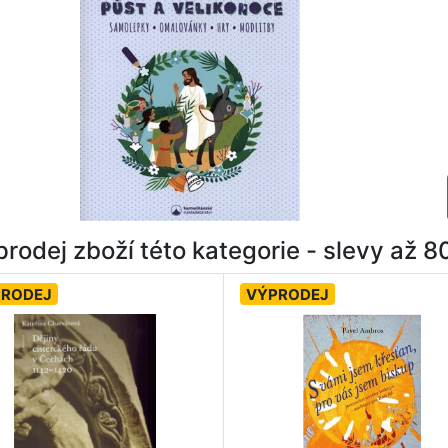
rodej zboží této kategorie - slevy až 
PRODEJ
VÝPRODEJ