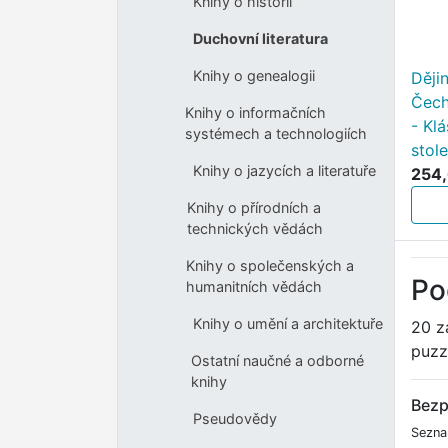
Knihy o historii
Duchovní literatura
Knihy o genealogii
Ději
Čech
Knihy o informačních
- Klá
systémech a technologiích
stol
Knihy o jazycích a literatuře
254,
Knihy o přírodních a
technických vědách
Knihy o společenských a
Po
humanitních vědách
Knihy o umění a architektuře
20 z
puzz
Ostatní naučné a odborné
knihy
Bezp
Pseudovědy
Sezna