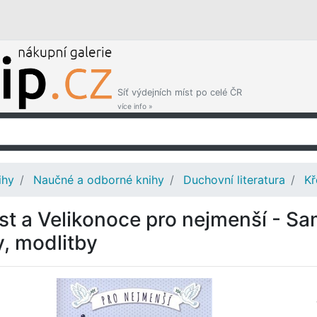
Síť výdejních míst po celé ČR
více info »
ihy
Naučné a odborné knihy
Duchovní literatura
Kř
st a Velikonoce pro nejmenší - S
y, modlitby