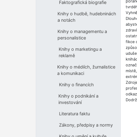
poran
Faktografická biografie
tvrdé
Vyhnět
Knihy o hudbě, hudebninách
Dlouh
a notách
abyste
zdrav
Knihy o managementu a
ostatn
personalistice
fikce 
způso
Knihy o marketingu a
udušen
reklamě
knihá
označe
Knihy o médiích, žurnalistice
místě
a komunikaci
extrém
Zdroj
Knihy o financích
profes
odkazů
Knihy o podnikání a
Dodrž
investování
Literatura faktu
Zákony, předpisy a normy
Knihy o umění a kultuře