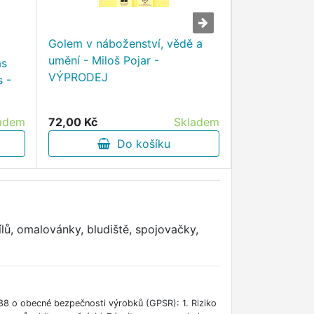
Golem v náboženství, vědě a
umění - Miloš Pojar -
ás
Plán Vaší duš
VÝPRODEJ
 -
plánujeme ži
narozením -
adem
72,00 Kč
Skladem
316,00 Kč
Do košíku
D
lů, omalovánky, bludiště, spojovačky,
88 o obecné bezpečnosti výrobků (GPSR): 1. Riziko