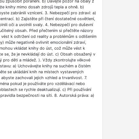
ou způsobit poranění. b) Dávejte pozor na obaly z
jte knihy mimo dosah zdrojů tepla a ohně. b)
ste zabránili vznícení. 3. Nebezpečí pro zdraví: a)
rací. b) Zajistěte při čtení dostatečné osvětlení,
lnili oči a uvolnili svaly. 4. Nebezpečí pro duševní
učitelný obsah. Před přečtením si přečtěte názory
e vést k odtržení od reality a problémům s odlišením
ny) může negativně ovlivnit emocionální zdraví,
i mohou vkládat knihy do úst, což může vést k
ěte se, že je nevkládají do úst. c) Obsah obsažený v
 pro děti a mládež. ). Vždy zkontrolujte věkové
m stavu: a) Uchovávejte knihy na suchém a čistém
něte se ukládání knih na místech vystavených
abyste zachovali jejich vzhled a trvanlivost. 7.
jména pokud je používáte pro vzdělávací nebo
blastech se rychle deaktualizují. c) Při používání
ravidla bezpečnosti na síti. 8. Autorská práva: a)