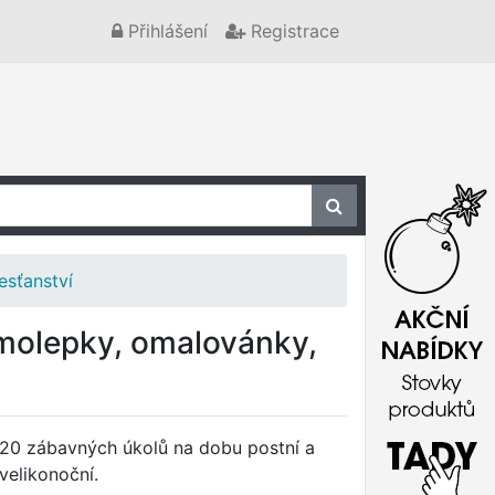
Přihlášení
Registrace
esťanství
amolepky, omalovánky,
20 zábavných úkolů na dobu postní a
velikonoční.