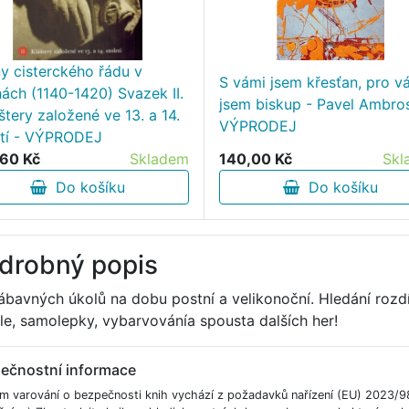
ny cisterckého řádu v
S vámi jsem křesťan, pro v
ách (1140-1420) Svazek II.
jsem biskup - Pavel Ambros
štery založené ve 13. a 14.
VÝPRODEJ
etí - VÝPRODEJ
60 Kč
Skladem
140,00 Kč
Skl
Do košíku
Do košíku
drobný popis
ábavných úkolů na dobu postní a velikonoční. Hledání rozdí
le, samolepky, vybarvovánía spousta dalších her!
ečnostní informace
m varování o bezpečnosti knih vychází z požadavků nařízení (EU) 2023/9