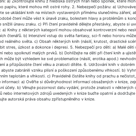
ění: a) Zkontrolujte knihu z hlediska ostrých hran nebo sponek, které moh
ho papíru, které mohou mít ostré rohy. 2. Nebezpečí požáru: a) Uchováve
e se ukládání knih na místech vystavených přímému slunečnímu záření, aby
odobé čtení může vést k únavě zraku, bolestem hlavy a problémům s koncent
 snížili únavu zraku. c) Při čtení pravidelně dělejte přestávky, abyste si uvo
í: a) Knihy z některých kategorií mohou obsahovat kontroverzní nebo nesl
ích čtenářů. b) Intenzivní vstup do světa fantasy, sci-fi nebo hororu můž
od reálného světa. c) Obsah některých knih (násilí, krutost, drastické scé
bit stres, úzkost a dokonce i depresi. 5. Nebezpečí pro děti: a) Malé dět
í nebo spolknutí malých prvků. b) Dohlížejte na děti při čtení knih a ujist
ch může být vzhledem ke své problematice (násilí, erotika apod.) nevhodný
ní a přizpůsobte čtení věku a zralosti dítěte. 6. Udržování knih v dobré
, abyste zabránili vzniku plísní a poškození způsobenému vlhkostí. b) Vyh
ním teplotám a vlhkosti. c) Pravidelně čistěte knihy od prachu a nečistot, 
e informací: a) Ověřte si důvěryhodnost informací obsažených v knize, ze
ní účely. b) Věnujte pozornost datu vydání, protože znalosti v některých o
 nebo internetových zdrojů uvedených v knize buďte opatrní a dodržujte p
ujte autorská práva obsahu zpřístupněného v knize.