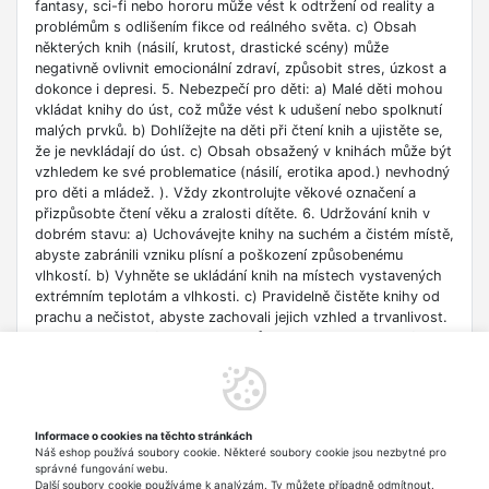
fantasy, sci-fi nebo hororu může vést k odtržení od reality a
problémům s odlišením fikce od reálného světa. c) Obsah
některých knih (násilí, krutost, drastické scény) může
negativně ovlivnit emocionální zdraví, způsobit stres, úzkost a
dokonce i depresi. 5. Nebezpečí pro děti: a) Malé děti mohou
vkládat knihy do úst, což může vést k udušení nebo spolknutí
malých prvků. b) Dohlížejte na děti při čtení knih a ujistěte se,
že je nevkládají do úst. c) Obsah obsažený v knihách může být
vzhledem ke své problematice (násilí, erotika apod.) nevhodný
pro děti a mládež. ). Vždy zkontrolujte věkové označení a
přizpůsobte čtení věku a zralosti dítěte. 6. Udržování knih v
dobrém stavu: a) Uchovávejte knihy na suchém a čistém místě,
abyste zabránili vzniku plísní a poškození způsobenému
vlhkostí. b) Vyhněte se ukládání knih na místech vystavených
extrémním teplotám a vlhkosti. c) Pravidelně čistěte knihy od
prachu a nečistot, abyste zachovali jejich vzhled a trvanlivost.
7. Zdroje informací: a) Ověřte si důvěryhodnost informací
obsažených v knize, zejména pokud je používáte pro
vzdělávací nebo profesní účely. b) Věnujte pozornost datu
vydání, protože znalosti v některých oblastech se rychle
deaktualizují. c) Při používání odkazů nebo internetových
Informace o cookies na těchto stránkách
zdrojů uvedených v knize buďte opatrní a dodržujte pravidla
Náš eshop používá soubory cookie. Některé soubory cookie jsou nezbytné pro
bezpečnosti na síti. 8. Autorská práva: a) Dodržujte autorská
správné fungování webu.
práva obsahu zpřístupněného v knize.
Další soubory cookie používáme k analýzám. Ty můžete případně odmítnout.