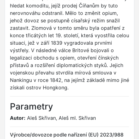
hledat komoditu, jejíž prodej Číňanům by tuto
nerovnováhu odstranil. Mělo to změnit opium,
jehož dovoz se postupně císařský režim snažil
zastavit. Zlomová v tomto směru byla opatření z
konce třicátých let 19. století, která vyostřila celou
situaci, jež v září 1839 vygradovala prvními
výstřely. V následné válce Britové bojovali o
legalizaci obchodu s opiem, otevření čínských
přístavů a rozšíření diplomatických styků. Jejich
vojenskou převahu stvrdila mírová smlouva v
Nankingu v roce 1842, na jejímž základě mimo jiné
získali ostrov Hongkong.
Parametry
Autor:
Aleš Skřivan, Aleš ml. Skřivan
Výrobce/dovozce podle nařízení (EU) 2023/988