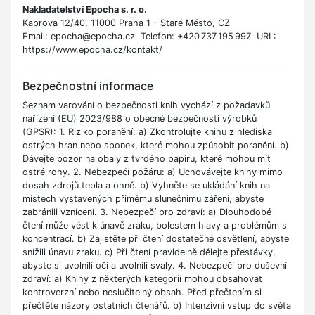
Nakladatelství Epocha s. r. o.
Kaprova 12/40, 11000 Praha 1 - Staré Město, CZ
Email: epocha@epocha.cz Telefon: +420 737 195 997 URL:
https://www.epocha.cz/kontakt/
Bezpečnostní informace
Seznam varování o bezpečnosti knih vychází z požadavků
nařízení (EU) 2023/988 o obecné bezpečnosti výrobků
(GPSR): 1. Riziko poranění: a) Zkontrolujte knihu z hlediska
ostrých hran nebo sponek, které mohou způsobit poranění. b)
Dávejte pozor na obaly z tvrdého papíru, které mohou mít
ostré rohy. 2. Nebezpečí požáru: a) Uchovávejte knihy mimo
dosah zdrojů tepla a ohně. b) Vyhněte se ukládání knih na
místech vystavených přímému slunečnímu záření, abyste
zabránili vznícení. 3. Nebezpečí pro zdraví: a) Dlouhodobé
čtení může vést k únavě zraku, bolestem hlavy a problémům s
koncentrací. b) Zajistěte při čtení dostatečné osvětlení, abyste
snížili únavu zraku. c) Při čtení pravidelně dělejte přestávky,
abyste si uvolnili oči a uvolnili svaly. 4. Nebezpečí pro duševní
zdraví: a) Knihy z některých kategorií mohou obsahovat
kontroverzní nebo neslučitelný obsah. Před přečtením si
přečtěte názory ostatních čtenářů. b) Intenzivní vstup do světa