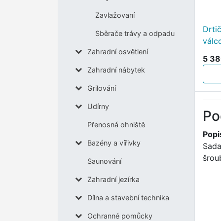
Zavlažovaní
Drti
Sběrače trávy a odpadu
válc
Zahradní osvětlení
5 38
Zahradní nábytek
Grilování
Udírny
Po
Přenosná ohniště
Popi
Bazény a vířivky
Sada
šrou
Saunování
Zahradní jezírka
Dílna a stavební technika
Ochranné pomůcky