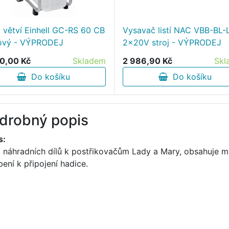
č větví Einhell GC-RS 60 CB
Vysavač listí NAC VBB-BL-L
ový - VÝPRODEJ
2x20V stroj - VÝPRODEJ
0,00 Kč
Skladem
2 986,90 Kč
Skl
Do košíku
Do košíku
drobný popis
s:
 náhradních dílů k postřikovačům Lady a Mary, obsahuje ma
bení k připojení hadice.