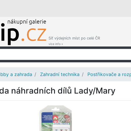
Síť výdejních míst po celé ČR
více info »
bby a zahrada
Zahradní technika
Postřikovače a roz
da náhradních dílů Lady/Mary