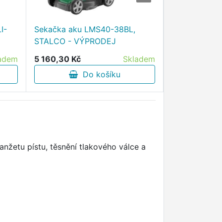
Adapter na k
I-
Sekačka aku LMS40-38BL,
STALCO GARD
STALCO - VÝPRODEJ
plast. - VÝP
21,00 Kč
adem
5 160,30 Kč
Skladem
D
Do košíku
nžetu pístu, těsnění tlakového válce a