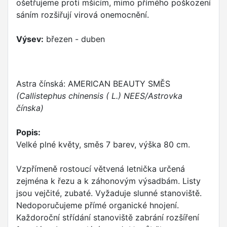
ošetřujeme proti mšicím, mimo přímého poškození
sáním rozšiřují virová onemocnění.
Výsev:
březen - duben
Astra čínská: AMERICAN BEAUTY SMĚS
(Callistephus chinensis ( L.) NEES/Astrovka
čínska)
Popis:
Velké plné květy, směs 7 barev, výška 80 cm.
Vzpřímeně rostoucí větvená letnička určená
zejména k řezu a k záhonovým výsadbám. Listy
jsou vejčité, zubaté. Vyžaduje slunné stanoviště.
Nedoporučujeme přímé organické hnojení.
Každoroční střídání stanoviště zabrání rozšíření