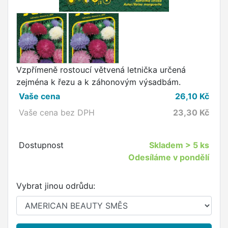
Vzpřímeně rostoucí větvená letnička určená
zejména k řezu a k záhonovým výsadbám.
Vaše cena
26,10
Kč
Vaše cena bez DPH
23,30
Kč
Dostupnost
Skladem
> 5 ks
Odesíláme v pondělí
Vybrat jinou odrůdu: