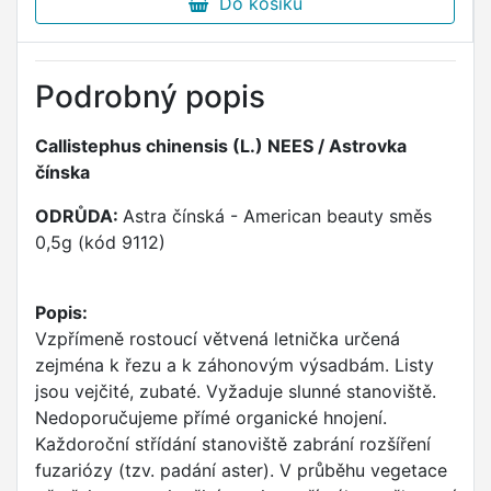
Do košíku
Podrobný popis
Callistephus chinensis (L.) NEES / Astrovka
čínska
ODRŮDA:
Astra čínská - American beauty směs
0,5g (kód 9112)
Popis:
Vzpřímeně rostoucí větvená letnička určená
zejména k řezu a k záhonovým výsadbám. Listy
jsou vejčité, zubaté. Vyžaduje slunné stanoviště.
Nedoporučujeme přímé organické hnojení.
Každoroční střídání stanoviště zabrání rozšíření
fuzariózy (tzv. padání aster). V průběhu vegetace