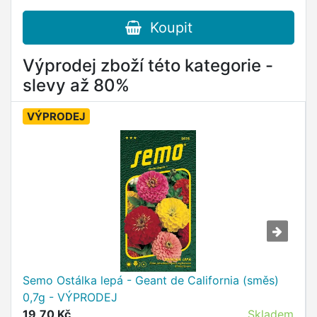
Koupit
Výprodej zboží této kategorie -
slevy až 80%
VÝPRODEJ
Semo Ostálka lepá - Geant de California (směs)
0,7g - VÝPRODEJ
19,70 Kč
Skladem