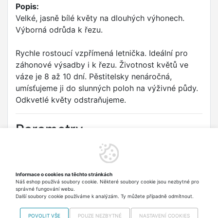
Popis:
Velké, jasně bílé květy na dlouhých výhonech.
Výborná odrůda k řezu.
Rychle rostoucí vzpřímená letnička. Ideální pro
záhonové výsadby i k řezu. Životnost květů ve
váze je 8 až 10 dní. Pěstitelsky nenáročná,
umísťujeme ji do slunných poloh na výživné půdy.
Odkvetlé květy odstraňujeme.
Parametry
Druh:
Ostálka lepá
Odrůda:
NINA
Informace o cookies na těchto stránkách
Náš eshop používá soubory cookie. Některé soubory cookie jsou nezbytné pro
Typ:
Květiny letničky
správné fungování webu.
Další soubory cookie používáme k analýzám. Ty můžete případně odmítnout.
POVOLIT VŠE
POUZE NEZBYTNÉ
NASTAVENÍ COOKIES