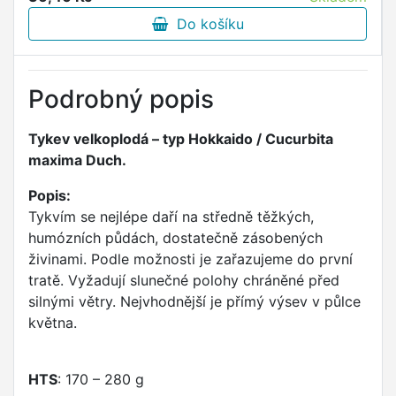
Do košíku
Podrobný popis
Tykev velkoplodá – typ Hokkaido / Cucurbita
maxima Duch.
Popis:
Tykvím se nejlépe daří na středně těžkých,
humózních půdách, dostatečně zásobených
živinami. Podle možnosti je zařazujeme do první
tratě. Vyžadují slunečné polohy chráněné před
silnými větry. Nejvhodnější je přímý výsev v půlce
května.
HTS
: 170 – 280 g