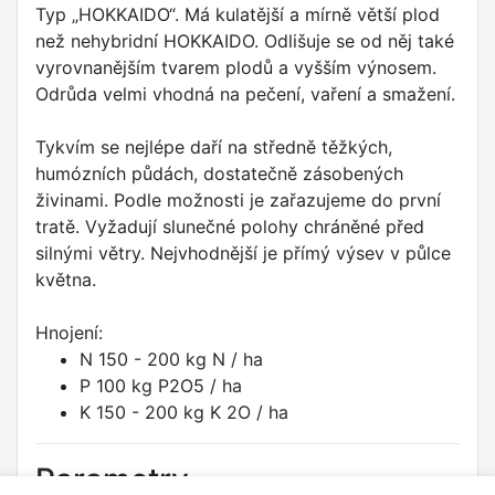
Typ „HOKKAIDO“. Má kulatější a mírně větší plod
než nehybridní HOKKAIDO. Odlišuje se od něj také
vyrovnanějším tvarem plodů a vyšším výnosem.
Odrůda velmi vhodná na pečení, vaření a smažení.
Tykvím se nejlépe daří na středně těžkých,
humózních půdách, dostatečně zásobených
živinami. Podle možnosti je zařazujeme do první
tratě. Vyžadují slunečné polohy chráněné před
silnými větry. Nejvhodnější je přímý výsev v půlce
května.
Hnojení:
N 150 - 200 kg N / ha
P 100 kg P2O5 / ha
K 150 - 200 kg K 2O / ha
Parametry