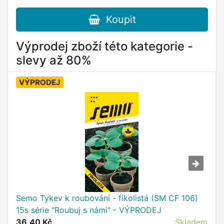
Koupit
Výprodej zboží této kategorie -
slevy až 80%
VÝPRODEJ
Semo Tykev k roubování - fíkolistá (SM CF 106)
15s série "Roubuj s námi" - VÝPRODEJ
36,40 Kč
Skladem