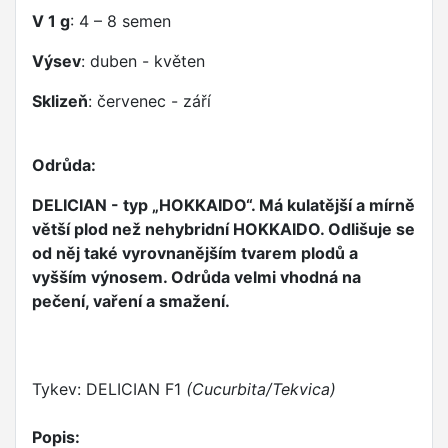
V 1 g
: 4 – 8 semen
Výsev
: duben - květen
Sklizeň
: červenec - září
Odrůda:
DELICIAN - typ „HOKKAIDO“. Má kulatější a mírně
větší plod než nehybridní HOKKAIDO. Odlišuje se
od něj také vyrovnanějším tvarem plodů a
vyšším výnosem. Odrůda velmi vhodná na
pečení, vaření a smažení.
Tykev: DELICIAN F1
(Cucurbita/Tekvica)
Popis: