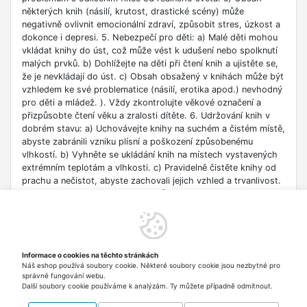
některých knih (násilí, krutost, drastické scény) může
negativně ovlivnit emocionální zdraví, způsobit stres, úzkost a
dokonce i depresi. 5. Nebezpečí pro děti: a) Malé děti mohou
vkládat knihy do úst, což může vést k udušení nebo spolknutí
malých prvků. b) Dohlížejte na děti při čtení knih a ujistěte se,
že je nevkládají do úst. c) Obsah obsažený v knihách může být
vzhledem ke své problematice (násilí, erotika apod.) nevhodný
pro děti a mládež. ). Vždy zkontrolujte věkové označení a
přizpůsobte čtení věku a zralosti dítěte. 6. Udržování knih v
dobrém stavu: a) Uchovávejte knihy na suchém a čistém místě,
abyste zabránili vzniku plísní a poškození způsobenému
vlhkostí. b) Vyhněte se ukládání knih na místech vystavených
extrémním teplotám a vlhkosti. c) Pravidelně čistěte knihy od
prachu a nečistot, abyste zachovali jejich vzhled a trvanlivost.
7. Zdroje informací: a) Ověřte si důvěryhodnost informací
obsažených v knize, zejména pokud je používáte pro
vzdělávací nebo profesní účely. b) Věnujte pozornost datu
vydání, protože znalosti v některých oblastech se rychle
deaktualizují. c) Při používání odkazů nebo internetových
Informace o cookies na těchto stránkách
zdrojů uvedených v knize buďte opatrní a dodržujte pravidla
Náš eshop používá soubory cookie. Některé soubory cookie jsou nezbytné pro
bezpečnosti na síti. 8. Autorská práva: a) Dodržujte autorská
správné fungování webu.
práva obsahu zpřístupněného v knize.
Další soubory cookie používáme k analýzám. Ty můžete případně odmítnout.