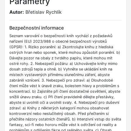
Parametry
Autor:
Břetislav Rychlík
Bezpečnostní informace
Seznam varování o bezpečnosti knih vychází z požadavků
nařízení (EU) 2023/988 o obecné bezpečnosti výrobků
(GPSR): 1. Riziko poranění: a) Zkontrolujte knihu z hlediska
ostrých hran nebo sponek, které mohou způsobit poranění. b)
Dávejte pozor na obaly z tvrdého papíru, které mohou mít
ostré rohy. 2. Nebezpečí požáru: a) Uchovávejte knihy mimo
dosah zdrojů tepla a ohně. b) Vyhněte se ukládání knih na
místech vystavených přímému slunečnímu záření, abyste
zabránili vznícení. 3. Nebezpečí pro zdraví: a) Dlouhodobé
čtení může vést k únavě zraku, bolestem hlavy a problémům s
koncentrací. b) Zajistěte při čtení dostatečné osvětlení, abyste
snížili únavu zraku. c) Při čtení pravidelně dělejte přestávky,
abyste si uvolnili oči a uvolnili svaly. 4. Nebezpečí pro duševní
zdraví: a) Knihy z některých kategorií mohou obsahovat
kontroverzní nebo neslučitelný obsah. Před přečtením si
přečtěte názory ostatních čtenářů. b) Intenzivní vstup do světa
fantasy, sci-fi nebo hororu může vést k odtržení od reality a
problémům s odlišením fikce od reálného světa. c) Obsah