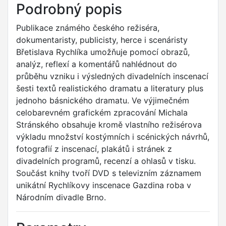
Podrobný popis
Publikace známého českého režiséra,
dokumentaristy, publicisty, herce i scenáristy
Břetislava Rychlíka umožňuje pomocí obrazů,
analýz, reflexí a komentářů nahlédnout do
průběhu vzniku i výsledných divadelních inscenací
šesti textů realistického dramatu a literatury plus
jednoho básnického dramatu. Ve výjimečném
celobarevném grafickém zpracování Michala
Stránského obsahuje kromě vlastního režisérova
výkladu množství kostýmních i scénických návrhů,
fotografií z inscenací, plakátů i stránek z
divadelních programů, recenzí a ohlasů v tisku.
Součást knihy tvoří DVD s televizním záznamem
unikátní Rychlíkovy inscenace Gazdina roba v
Národním divadle Brno.