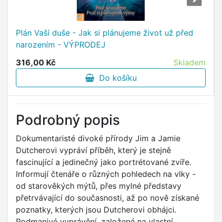
Plán Vaší duše - Jak si plánujeme život už před
narozením - VÝPRODEJ
316,00 Kč
Skladem
Do košíku
Podrobný popis
Dokumentaristé divoké přírody Jim a Jamie
Dutcherovi vypráví příběh, který je stejně
fascinující a jedinečný jako portrétované zvíře.
Informují čtenáře o různých pohledech na vlky -
od starověkých mýtů, přes mylné představy
přetrvávající do současnosti, až po nově získané
poznatky, kterých jsou Dutcherovi obhájci.
Podmanivé vyprávění, založené na vlastní