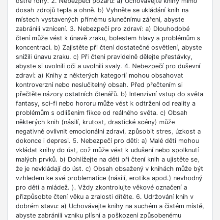
ostré rohy. 2. Nebezpečí požáru: a) Uchovávejte knihy mimo
dosah zdrojů tepla a ohně. b) Vyhněte se ukládání knih na
místech vystavených přímému slunečnímu záření, abyste
zabránili vznícení. 3. Nebezpečí pro zdraví: a) Dlouhodobé
čtení může vést k únavě zraku, bolestem hlavy a problémům s
koncentrací. b) Zajistěte při čtení dostatečné osvětlení, abyste
snížili únavu zraku. c) Při čtení pravidelně dělejte přestávky,
abyste si uvolnili oči a uvolnili svaly. 4. Nebezpečí pro duševní
zdraví: a) Knihy z některých kategorií mohou obsahovat
kontroverzní nebo neslučitelný obsah. Před přečtením si
přečtěte názory ostatních čtenářů. b) Intenzivní vstup do světa
fantasy, sci-fi nebo hororu může vést k odtržení od reality a
problémům s odlišením fikce od reálného světa. c) Obsah
některých knih (násilí, krutost, drastické scény) může
negativně ovlivnit emocionální zdraví, způsobit stres, úzkost a
dokonce i depresi. 5. Nebezpečí pro děti: a) Malé děti mohou
vkládat knihy do úst, což může vést k udušení nebo spolknutí
malých prvků. b) Dohlížejte na děti při čtení knih a ujistěte se,
že je nevkládají do úst. c) Obsah obsažený v knihách může být
vzhledem ke své problematice (násilí, erotika apod.) nevhodný
pro děti a mládež. ). Vždy zkontrolujte věkové označení a
přizpůsobte čtení věku a zralosti dítěte. 6. Udržování knih v
dobrém stavu: a) Uchovávejte knihy na suchém a čistém místě,
abyste zabránili vzniku plísní a poškození způsobenému