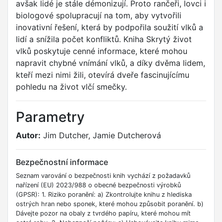
avšak lidé je stále démonizují. Proto rančeři, lovci i
biologové spolupracují na tom, aby vytvořili
inovativní řešení, která by podpořila soužití vlků a
lidí a snížila počet konfliktů. Kniha Skrytý život
vlků poskytuje cenné informace, které mohou
napravit chybné vnímání vlků, a díky dvěma lidem,
kteří mezi nimi žili, otevírá dveře fascinujícímu
pohledu na život vlčí smečky.
Parametry
Autor:
Jim Dutcher, Jamie Dutcherová
Bezpečnostní informace
Seznam varování o bezpečnosti knih vychází z požadavků
nařízení (EU) 2023/988 o obecné bezpečnosti výrobků
(GPSR): 1. Riziko poranění: a) Zkontrolujte knihu z hlediska
ostrých hran nebo sponek, které mohou způsobit poranění. b)
Dávejte pozor na obaly z tvrdého papíru, které mohou mít