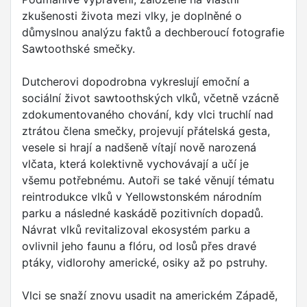
zkušenosti života mezi vlky, je doplněné o
důmyslnou analýzu faktů a dechberoucí fotografie
Sawtoothské smečky.
Dutcherovi dopodrobna vykreslují emoční a
sociální život sawtoothských vlků, včetně vzácně
zdokumentovaného chování, kdy vlci truchlí nad
ztrátou člena smečky, projevují přátelská gesta,
vesele si hrají a nadšeně vítají nově narozená
vlčata, která kolektivně vychovávají a učí je
všemu potřebnému. Autoři se také věnují tématu
reintrodukce vlků v Yellowstonském národním
parku a následné kaskádě pozitivních dopadů.
Návrat vlků revitalizoval ekosystém parku a
ovlivnil jeho faunu a flóru, od losů přes dravé
ptáky, vidlorohy americké, osiky až po pstruhy.
Vlci se snaží znovu usadit na americkém Západě,