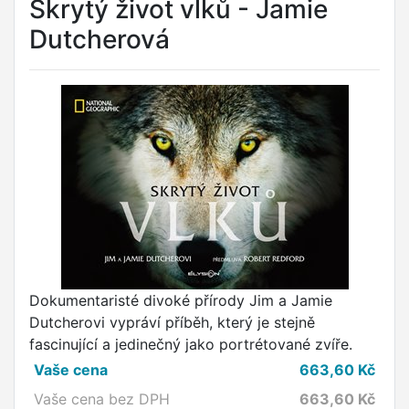
Skrytý život vlků - Jamie
Dutcherová
Dokumentaristé divoké přírody Jim a Jamie
Dutcherovi vypráví příběh, který je stejně
fascinující a jedinečný jako portrétované zvíře.
Vaše cena
663,60
Kč
Vaše cena bez DPH
663,60
Kč