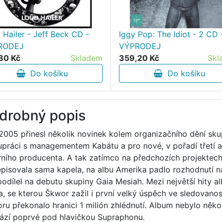
 Hailer - Jeff Beck CD -
Iggy Pop: The Idiot - 2 CD 
RODEJ
VÝPRODEJ
80 Kč
Skladem
359,20 Kč
Skl
Do košíku
Do košíku
drobný popis
2005 přinesl několik novinek kolem organizačního dění sku
upráci s managementem Kabátu a pro nové, v pořadí třetí 
rního producenta. A tak zatímco na předchozích projektec
pisovala sama kapela, na albu Amerika padlo rozhodnutí n
 podílel na debutu skupiny Gaia Mesiah. Mezi největší hity al
la, se kterou Škwor zažil i první velký úspěch ve sledovano
ru překonalo hranici 1 milión zhlédnutí. Album nebylo několi
ází poprvé pod hlavičkou Supraphonu.