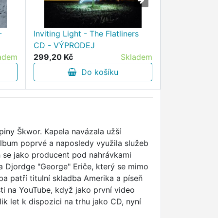
-
Inviting Light - The Flatliners
Do tmy je da
CD - VÝPRODEJ
Pomahač CD
adem
299,20 Kč
Skladem
215,30 Kč
Do košíku
D
piny Škwor. Kapela navázala užší
album poprvé a naposledy využila služeb
h se jako producent pod nahrávkami
a Djordge "George" Eriče, který se mimo
ba patří titulní skladba Amerika a píseň
sti na YouTube, když jako první video
k let k dispozici na trhu jako CD, nyní