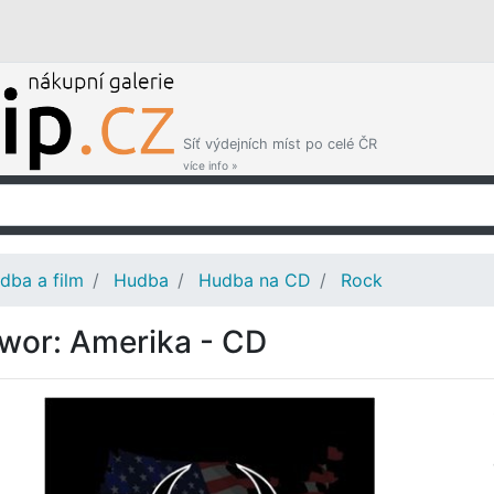
Síť výdejních míst po celé ČR
více info »
dba a film
Hudba
Hudba na CD
Rock
wor: Amerika - CD