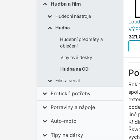
Hudba a film
Hudební nástroje
Loud
Hudba
VÝP
321,
Hudební předměty a
oblečení
Vinylové desky
Hudba na CD
Po
Film a seriál
Rok 
spol
Erotické potřeby
exte
pode
Potraviny a nápoje
jiné
Auto-moto
Kříd
Škwo
Tipy na dárky
vych