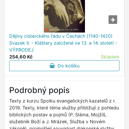
Dějiny cisterckého řádu v Čechách (1140-1420)
Svazek II. - Kláštery založené ve 13. a 14. století -
VÝPRODEJ
254,60 Kč
Skladem
Do košíku
Podrobný popis
Texty z kurzu Spolku evangelických kazatelů z r.
2019. Texty, které téma služby přibližují z pohledu
biblických postav a pojmů (P. Sláma, Mojžíš,
služebník Boží a J. Mrázek, Služba v Novém
zákoně), promýšlejí souvislost diakonské služby