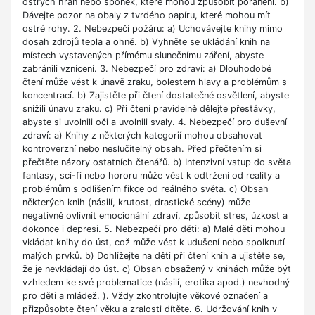
ostrých hran nebo sponek, které mohou způsobit poranění. b)
Dávejte pozor na obaly z tvrdého papíru, které mohou mít
ostré rohy. 2. Nebezpečí požáru: a) Uchovávejte knihy mimo
dosah zdrojů tepla a ohně. b) Vyhněte se ukládání knih na
místech vystavených přímému slunečnímu záření, abyste
zabránili vznícení. 3. Nebezpečí pro zdraví: a) Dlouhodobé
čtení může vést k únavě zraku, bolestem hlavy a problémům s
koncentrací. b) Zajistěte při čtení dostatečné osvětlení, abyste
snížili únavu zraku. c) Při čtení pravidelně dělejte přestávky,
abyste si uvolnili oči a uvolnili svaly. 4. Nebezpečí pro duševní
zdraví: a) Knihy z některých kategorií mohou obsahovat
kontroverzní nebo neslučitelný obsah. Před přečtením si
přečtěte názory ostatních čtenářů. b) Intenzivní vstup do světa
fantasy, sci-fi nebo hororu může vést k odtržení od reality a
problémům s odlišením fikce od reálného světa. c) Obsah
některých knih (násilí, krutost, drastické scény) může
negativně ovlivnit emocionální zdraví, způsobit stres, úzkost a
dokonce i depresi. 5. Nebezpečí pro děti: a) Malé děti mohou
vkládat knihy do úst, což může vést k udušení nebo spolknutí
malých prvků. b) Dohlížejte na děti při čtení knih a ujistěte se,
že je nevkládají do úst. c) Obsah obsažený v knihách může být
vzhledem ke své problematice (násilí, erotika apod.) nevhodný
pro děti a mládež. ). Vždy zkontrolujte věkové označení a
přizpůsobte čtení věku a zralosti dítěte. 6. Udržování knih v