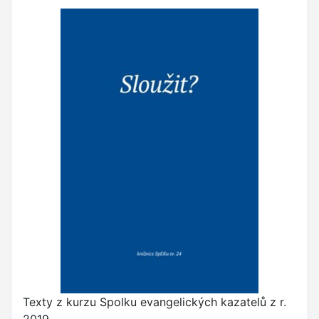
Texty z kurzu Spolku evangelických kazatelů z r.