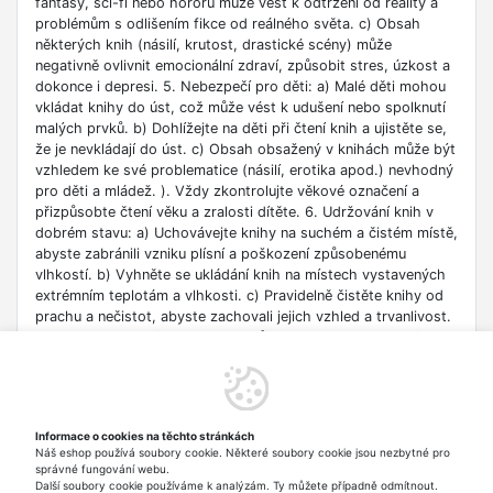
fantasy, sci-fi nebo hororu může vést k odtržení od reality a
problémům s odlišením fikce od reálného světa. c) Obsah
některých knih (násilí, krutost, drastické scény) může
negativně ovlivnit emocionální zdraví, způsobit stres, úzkost a
dokonce i depresi. 5. Nebezpečí pro děti: a) Malé děti mohou
vkládat knihy do úst, což může vést k udušení nebo spolknutí
malých prvků. b) Dohlížejte na děti při čtení knih a ujistěte se,
že je nevkládají do úst. c) Obsah obsažený v knihách může být
vzhledem ke své problematice (násilí, erotika apod.) nevhodný
pro děti a mládež. ). Vždy zkontrolujte věkové označení a
přizpůsobte čtení věku a zralosti dítěte. 6. Udržování knih v
dobrém stavu: a) Uchovávejte knihy na suchém a čistém místě,
abyste zabránili vzniku plísní a poškození způsobenému
vlhkostí. b) Vyhněte se ukládání knih na místech vystavených
extrémním teplotám a vlhkosti. c) Pravidelně čistěte knihy od
prachu a nečistot, abyste zachovali jejich vzhled a trvanlivost.
7. Zdroje informací: a) Ověřte si důvěryhodnost informací
obsažených v knize, zejména pokud je používáte pro
vzdělávací nebo profesní účely. b) Věnujte pozornost datu
vydání, protože znalosti v některých oblastech se rychle
deaktualizují. c) Při používání odkazů nebo internetových
Informace o cookies na těchto stránkách
zdrojů uvedených v knize buďte opatrní a dodržujte pravidla
Náš eshop používá soubory cookie. Některé soubory cookie jsou nezbytné pro
bezpečnosti na síti. 8. Autorská práva: a) Dodržujte autorská
správné fungování webu.
práva obsahu zpřístupněného v knize.
Další soubory cookie používáme k analýzám. Ty můžete případně odmítnout.