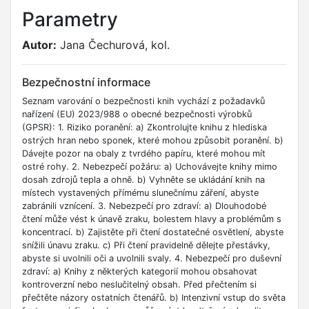
Parametry
Autor:
Jana Čechurová, kol.
Bezpečnostní informace
Seznam varování o bezpečnosti knih vychází z požadavků
nařízení (EU) 2023/988 o obecné bezpečnosti výrobků
(GPSR): 1. Riziko poranění: a) Zkontrolujte knihu z hlediska
ostrých hran nebo sponek, které mohou způsobit poranění. b)
Dávejte pozor na obaly z tvrdého papíru, které mohou mít
ostré rohy. 2. Nebezpečí požáru: a) Uchovávejte knihy mimo
dosah zdrojů tepla a ohně. b) Vyhněte se ukládání knih na
místech vystavených přímému slunečnímu záření, abyste
zabránili vznícení. 3. Nebezpečí pro zdraví: a) Dlouhodobé
čtení může vést k únavě zraku, bolestem hlavy a problémům s
koncentrací. b) Zajistěte při čtení dostatečné osvětlení, abyste
snížili únavu zraku. c) Při čtení pravidelně dělejte přestávky,
abyste si uvolnili oči a uvolnili svaly. 4. Nebezpečí pro duševní
zdraví: a) Knihy z některých kategorií mohou obsahovat
kontroverzní nebo neslučitelný obsah. Před přečtením si
přečtěte názory ostatních čtenářů. b) Intenzivní vstup do světa