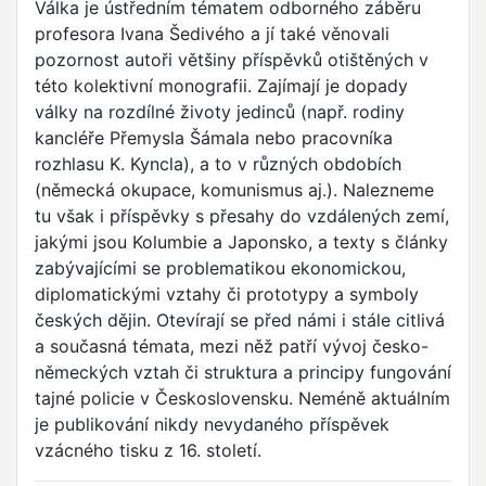
Válka je ústředním tématem odborného záběru
profesora Ivana Šedivého a jí také věnovali
pozornost autoři většiny příspěvků otištěných v
této kolektivní monografii. Zajímají je dopady
války na rozdílné životy jedinců (např. rodiny
kancléře Přemysla Šámala nebo pracovníka
rozhlasu K. Kyncla), a to v různých obdobích
(německá okupace, komunismus aj.). Nalezneme
tu však i příspěvky s přesahy do vzdálených zemí,
jakými jsou Kolumbie a Japonsko, a texty s články
zabývajícími se problematikou ekonomickou,
diplomatickými vztahy či prototypy a symboly
českých dějin. Otevírají se před námi i stále citlivá
a současná témata, mezi něž patří vývoj česko-
německých vztah či struktura a principy fungování
tajné policie v Československu. Neméně aktuálním
je publikování nikdy nevydaného příspěvek
vzácného tisku z 16. století.