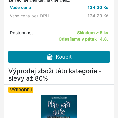
že věci se dějí tak, jak se dějí...
Vaše cena
124,20
Kč
Vaše cena bez DPH
124,20
Kč
Dostupnost
Skladem
> 5 ks
Odesíláme v pátek 14.8.
Koupit
Výprodej zboží této kategorie -
slevy až 80%
VÝPRODEJ