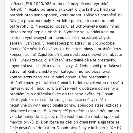
nařízení (EU) 2023/988 o obecné bezpečnosti výrobků
(GPSR): 1. Riziko poranění: a) Zkontrolujte knihu z hlediska
ostrých hran nebo sponek, které mohou způsobit poranění. b)
Dávejte pozor na obaly z tvrdého papíru, které mohou mít
ostré rohy. 2. Nebezpečí požáru: a) Uchovávejte knihy mimo
dosah zdrojů tepla a ohně. b) Vyhněte se ukládání knih na
místech vystavených přímému slunečnímu záření, abyste
zabránili vznícení. 3. Nebezpečí pro zdraví: a) Dlouhodobé
čtení může vést k únavě zraku, bolestem hlavy a problémům s
koncentrací. b) Zajistěte při čtení dostatečné osvětlení, abyste
snížili únavu zraku. c) Při čtení pravidelně dělejte přestávky,
abyste si uvolnili oči a uvolnili svaly. 4. Nebezpečí pro duševní
zdraví: a) Knihy z některých kategorií mohou obsahovat
kontroverzní nebo neslučitelný obsah. Před přečtením si
přečtěte názory ostatních čtenářů. b) Intenzivní vstup do světa
fantasy, sci-fi nebo hororu může vést k odtržení od reality a
problémům s odlišením fikce od reálného světa. c) Obsah
některých knih (násilí, krutost, drastické scény) může
negativně ovlivnit emocionální zdraví, způsobit stres, úzkost a
dokonce i depresi. 5. Nebezpečí pro děti: a) Malé děti mohou
vkládat knihy do úst, což může vést k udušení nebo spolknutí
malých prvků. b) Dohlížejte na děti při čtení knih a ujistěte se,
že je nevkládají do úst. c) Obsah obsažený v knihách může být