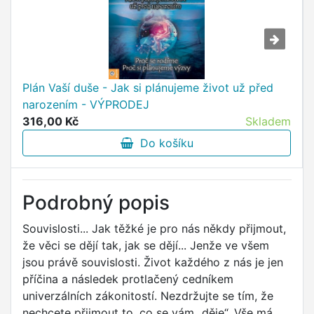
Plán Vaší duše - Jak si plánujeme život už před
narozením - VÝPRODEJ
316,00 Kč
Skladem
Do košíku
Podrobný popis
Souvislosti... Jak těžké je pro nás někdy přijmout,
že věci se dějí tak, jak se dějí... Jenže ve všem
jsou právě souvislosti. Život každého z nás je jen
příčina a následek protlačený cedníkem
univerzálních zákonitostí. Nezdržujte se tím, že
nechcete přijmout to, co se vám „děje“. Vše má