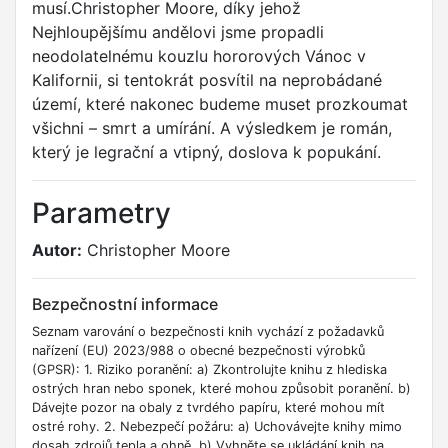
musí.Christopher Moore, díky jehož
Nejhloupějšímu andělovi jsme propadli
neodolatelnému kouzlu hororových Vánoc v
Kalifornii, si tentokrát posvítil na neprobádané
území, které nakonec budeme muset prozkoumat
všichni – smrt a umírání. A výsledkem je román,
který je legrační a vtipný, doslova k popukání.
Parametry
Autor:
Christopher Moore
Bezpečnostní informace
Seznam varování o bezpečnosti knih vychází z požadavků
nařízení (EU) 2023/988 o obecné bezpečnosti výrobků
(GPSR): 1. Riziko poranění: a) Zkontrolujte knihu z hlediska
ostrých hran nebo sponek, které mohou způsobit poranění. b)
Dávejte pozor na obaly z tvrdého papíru, které mohou mít
ostré rohy. 2. Nebezpečí požáru: a) Uchovávejte knihy mimo
dosah zdrojů tepla a ohně. b) Vyhněte se ukládání knih na