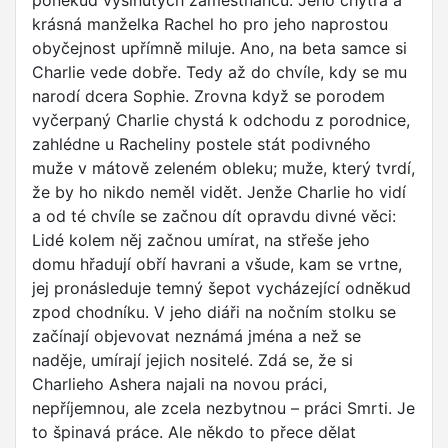
poněkud vyšinutých zaměstnanců. Jeho chytrá a
krásná manželka Rachel ho pro jeho naprostou
obyčejnost upřímně miluje. Ano, na beta samce si
Charlie vede dobře. Tedy až do chvíle, kdy se mu
narodí dcera Sophie. Zrovna když se porodem
vyčerpaný Charlie chystá k odchodu z porodnice,
zahlédne u Racheliny postele stát podivného
muže v mátově zeleném obleku; muže, který tvrdí,
že by ho nikdo neměl vidět. Jenže Charlie ho vidí
a od té chvíle se začnou dít opravdu divné věci:
Lidé kolem něj začnou umírat, na střeše jeho
domu hřadují obří havrani a všude, kam se vrtne,
jej pronásleduje temný šepot vycházející odněkud
zpod chodníku. V jeho diáři na nočním stolku se
začínají objevovat neznámá jména a než se
naděje, umírají jejich nositelé. Zdá se, že si
Charlieho Ashera najali na novou práci,
nepříjemnou, ale zcela nezbytnou – práci Smrti. Je
to špinavá práce. Ale někdo to přece dělat