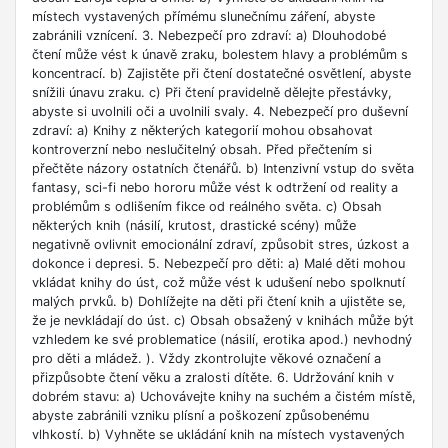
místech vystavených přímému slunečnímu záření, abyste
zabránili vznícení. 3. Nebezpečí pro zdraví: a) Dlouhodobé
čtení může vést k únavě zraku, bolestem hlavy a problémům s
koncentrací. b) Zajistěte při čtení dostatečné osvětlení, abyste
snížili únavu zraku. c) Při čtení pravidelně dělejte přestávky,
abyste si uvolnili oči a uvolnili svaly. 4. Nebezpečí pro duševní
zdraví: a) Knihy z některých kategorií mohou obsahovat
kontroverzní nebo neslučitelný obsah. Před přečtením si
přečtěte názory ostatních čtenářů. b) Intenzivní vstup do světa
fantasy, sci-fi nebo hororu může vést k odtržení od reality a
problémům s odlišením fikce od reálného světa. c) Obsah
některých knih (násilí, krutost, drastické scény) může
negativně ovlivnit emocionální zdraví, způsobit stres, úzkost a
dokonce i depresi. 5. Nebezpečí pro děti: a) Malé děti mohou
vkládat knihy do úst, což může vést k udušení nebo spolknutí
malých prvků. b) Dohlížejte na děti při čtení knih a ujistěte se,
že je nevkládají do úst. c) Obsah obsažený v knihách může být
vzhledem ke své problematice (násilí, erotika apod.) nevhodný
pro děti a mládež. ). Vždy zkontrolujte věkové označení a
přizpůsobte čtení věku a zralosti dítěte. 6. Udržování knih v
dobrém stavu: a) Uchovávejte knihy na suchém a čistém místě,
abyste zabránili vzniku plísní a poškození způsobenému
vlhkostí. b) Vyhněte se ukládání knih na místech vystavených