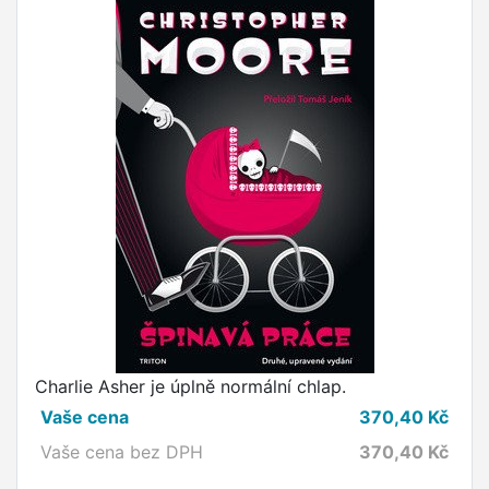
Charlie Asher je úplně normální chlap.
Vaše cena
370,40
Kč
Vaše cena bez DPH
370,40
Kč