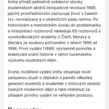
Kniha přináší jedinečná svědectví stovky
studentských aktérů listopadové revoluce 1989,
jejichž prostřednictvím zachycuje život v časech
tzv. normalizace a v okamžicích pádu režimu. Po
historickém a metodickém úvodu do problematiky
a interpretaci rozhovorů následuje 65 rozhovorů s
vysokoškolskými studenty z Čech, Moravy a
Slezska ze souboru pořízeného v letech 1996 až
1998. První vydání (1999) významně pomohlo k
etablování orální historie v rámci tuzemského
výzkumu soudobých dějin.
Druhé, rozšířené vydání knihy obsahuje nově
zařazenou studii o dějinách a paměti několika
generací studentů a studentek z klíčových období
českých moderních dějin a také ohlédnutí za
ohlasem prvního vydání ve veřejném prostoru.