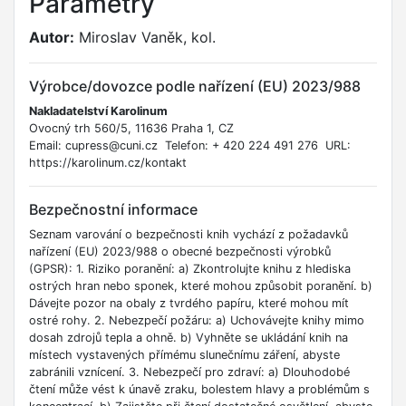
Parametry
Autor:
Miroslav Vaněk, kol.
Výrobce/dovozce podle nařízení (EU) 2023/988
Nakladatelství Karolinum
Ovocný trh 560/5, 11636 Praha 1, CZ
Email: cupress@cuni.cz Telefon: + 420 224 491 276 URL:
https://karolinum.cz/kontakt
Bezpečnostní informace
Seznam varování o bezpečnosti knih vychází z požadavků
nařízení (EU) 2023/988 o obecné bezpečnosti výrobků
(GPSR): 1. Riziko poranění: a) Zkontrolujte knihu z hlediska
ostrých hran nebo sponek, které mohou způsobit poranění. b)
Dávejte pozor na obaly z tvrdého papíru, které mohou mít
ostré rohy. 2. Nebezpečí požáru: a) Uchovávejte knihy mimo
dosah zdrojů tepla a ohně. b) Vyhněte se ukládání knih na
místech vystavených přímému slunečnímu záření, abyste
zabránili vznícení. 3. Nebezpečí pro zdraví: a) Dlouhodobé
čtení může vést k únavě zraku, bolestem hlavy a problémům s