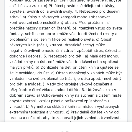
koncentrací. b) Zajistěte při čtení dostatečné osvětlení, abyste
snížili únavu zraku. c) Při čtení pravidelně dělejte přestávky,
abyste si uvolnili oči a uvolnili svaly. 4. Nebezpečí pro duševní
zdraví: a) Knihy z některých kategorií mohou obsahovat
kontroverzní nebo neslučitelný obsah. Před přečtením si
přečtěte názory ostatních čtenářů. b) Intenzivní vstup do světa
fantasy, sci-fi nebo hororu může vést k odtržení od reality a
problémům s odlišením fikce od reálného světa. c) Obsah
některých knih (násilí, krutost, drastické scény) může
negativně ovlivnit emocionální zdraví, způsobit stres, úzkost a
dokonce i depresi. 5. Nebezpečí pro děti: a) Malé děti mohou
vkládat knihy do úst, což může vést k udušení nebo spolknutí
malých prvků. b) Dohlížejte na děti při čtení knih a ujistěte se,
že je nevkládají do úst. c) Obsah obsažený v knihách může být
vzhledem ke své problematice (násilí, erotika apod.) nevhodný
pro děti a mládež. ). Vždy zkontrolujte věkové označení a
přizpůsobte čtení věku a zralosti dítěte. 6. Udržování knih v
dobrém stavu: a) Uchovávejte knihy na suchém a čistém místě,
abyste zabránili vzniku plísní a poškození způsobenému
vlhkostí. b) Vyhněte se ukládání knih na místech vystavených
extrémním teplotám a vlhkosti. c) Pravidelně čistěte knihy od
prachu a nečistot, abyste zachovali jejich vzhled a trvanlivost.
7. Zdroje informací: a) Ověřte si důvěryhodnost informací
obsažených v knize, zejména pokud je používáte pro