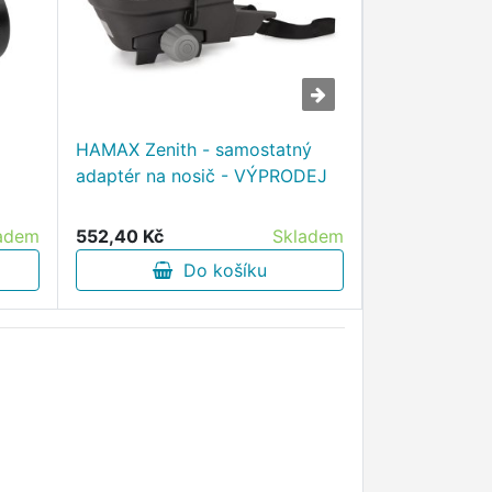
HAMAX Zenith - samostatný
Lahev ELITE 
adaptér na nosič - VÝPRODEJ
550 ml - VÝ
adem
552,40 Kč
Skladem
111,10 Kč
Do košíku
D