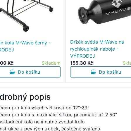
Držák světla M-Wave na
an kola M-Wave černý -
rychloupínák náboje -
RODEJ
VÝPRODEJ
00 Kč
Skladem
155,30 Kč
Skl
Do košíku
Do košíku
drobný popis
čeno pro kola všech velikostí od 12"-29"
čeno pro kola s maximální šířkou pneumatik až 2.50"
uskladnění kola není nutné zvedat kolo
nstrukce z pevných trubek, částečně svařeno