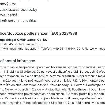
nový kryt
otiskluzové podložky
rva: černá
ení: servisní v sáčku
bce/dovozce podle nařízení (EU) 2023/988
ngschlager GmbH &amp; Co. KG
rgstr. 45, 96148 Baunach, DE
: mw@messingschlager.com Telefon: +49 9544 9444 20 URL: www.mess
ečnostní informace
m varování o bezpečnosti parkovacího zařízení vychází z požadavků nař
: 1. Stabilita: Ujistěte se, že parkovací zařízení je stabilní a bezpečné p
it převrácení kola a poškození. 2. Maximální zatížení: Nepřekračujte maxi
ení může vést k jeho poškození nebo poruše. 3. Montáž: Vždy montujte pa
 může oslabit konstrukci a zvýšit riziko nehody. 4. Povrch: Používejte p
u. Nerovný povrch může ovlivnit stabilitu kola. 5. Povětrnostní podmínky:
 nebo extrémních povětrnostních podmínkách. Extrémní podmínky mohou ovli
la: Zařízení pravidelně kontrolujte z hlediska poškození, opotřebení nebo
t nebo vyměnit. 7. Bezpečnost dětí: Ujistěte se, že si děti nehrají v blíz