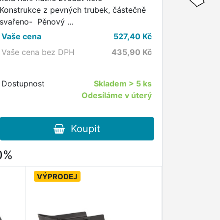
Konstrukce z pevných trubek, částečně
svařeno- Pěnový …
Vaše cena
527,40
Kč
Vaše cena bez DPH
435,90
Kč
Dostupnost
Skladem
> 5 ks
Odesíláme v úterý
Koupit
80%
VÝPRODEJ
VÝPRODEJ