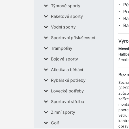
- Pě
Týmové sporty
- Pr
Raketové sporty
- Ba
- Bal
Vodní sporty
Sportovní příslušenství
Výro
Trampolíny
Messi
Haßbe
Bojové sporty
Email
Atletika a běhání
Bezp
Rybářské potřeby
Sezna
(GPSR)
Lovecké potřeby
způsob
zaříz
Sportovní střelba
montáž
povrch
Zimní sporty
větru
kontro
Golf
opravi