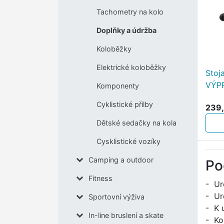
Tachometry na kolo
Doplňky a údržba
Koloběžky
Elektrické koloběžky
Stoj
VÝP
Komponenty
Cyklistické přilby
239,
Dětské sedačky na kola
Cysklistické vozíky
Camping a outdoor
Po
Fitness
- Ur
- Ur
Sportovní výživa
- K 
In-line bruslení a skate
- Ko