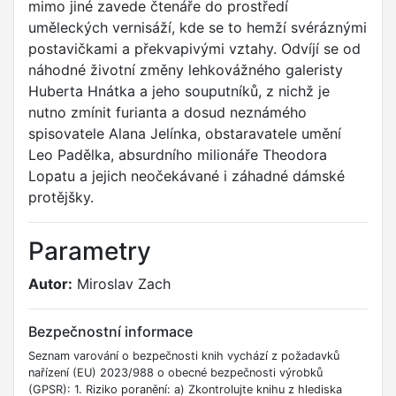
mimo jiné zavede čtenáře do prostředí
uměleckých vernisáží, kde se to hemží svéráznými
postavičkami a překvapivými vztahy. Odvíjí se od
náhodné životní změny lehkovážného galeristy
Huberta Hnátka a jeho souputníků, z nichž je
nutno zmínit furianta a dosud neznámého
spisovatele Alana Jelínka, obstaravatele umění
Leo Padělka, absurdního milionáře Theodora
Lopatu a jejich neočekávané i záhadné dámské
protějšky.
Parametry
Autor:
Miroslav Zach
Bezpečnostní informace
Seznam varování o bezpečnosti knih vychází z požadavků
nařízení (EU) 2023/988 o obecné bezpečnosti výrobků
(GPSR): 1. Riziko poranění: a) Zkontrolujte knihu z hlediska