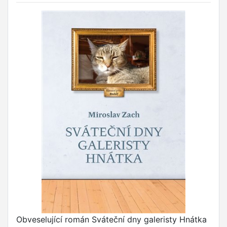
Obveselující román Sváteční dny galeristy Hnátka