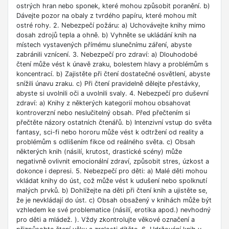
ostrých hran nebo sponek, které mohou způsobit poranění. b)
Dávejte pozor na obaly z tvrdého papíru, které mohou mít
ostré rohy. 2. Nebezpečí požáru: a) Uchovávejte knihy mimo
dosah zdrojů tepla a ohně. b) Vyhněte se ukládání knih na
místech vystavených přímému slunečnímu záření, abyste
zabránili vznícení. 3. Nebezpečí pro zdraví: a) Dlouhodobé
čtení může vést k únavě zraku, bolestem hlavy a problémům s
koncentrací. b) Zajistěte při čtení dostatečné osvětlení, abyste
snížili únavu zraku. c) Při čtení pravidelně dělejte přestávky,
abyste si uvolnili oči a uvolnili svaly. 4. Nebezpečí pro duševní
zdraví: a) Knihy z některých kategorií mohou obsahovat
kontroverzní nebo neslučitelný obsah. Před přečtením si
přečtěte názory ostatních čtenářů. b) Intenzivní vstup do světa
fantasy, sci-fi nebo hororu může vést k odtržení od reality a
problémům s odlišením fikce od reálného světa. c) Obsah
některých knih (násilí, krutost, drastické scény) může
negativně ovlivnit emocionální zdraví, způsobit stres, úzkost a
dokonce i depresi. 5. Nebezpečí pro děti: a) Malé děti mohou
vkládat knihy do úst, což může vést k udušení nebo spolknutí
malých prvků. b) Dohlížejte na děti při čtení knih a ujistěte se,
že je nevkládají do úst. c) Obsah obsažený v knihách může být
vzhledem ke své problematice (násilí, erotika apod.) nevhodný
pro děti a mládež. ). Vždy zkontrolujte věkové označení a