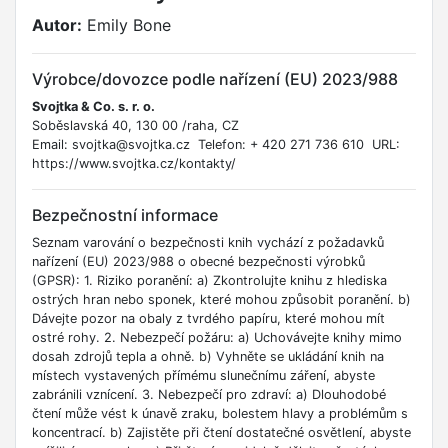
Autor:
Emily Bone
Výrobce/dovozce podle nařízení (EU) 2023/988
Svojtka & Co. s. r. o.
Soběslavská 40, 130 00 /raha, CZ
Email: svojtka@svojtka.cz Telefon: + 420 271 736 610 URL:
https://www.svojtka.cz/kontakty/
Bezpečnostní informace
Seznam varování o bezpečnosti knih vychází z požadavků
nařízení (EU) 2023/988 o obecné bezpečnosti výrobků
(GPSR): 1. Riziko poranění: a) Zkontrolujte knihu z hlediska
ostrých hran nebo sponek, které mohou způsobit poranění. b)
Dávejte pozor na obaly z tvrdého papíru, které mohou mít
ostré rohy. 2. Nebezpečí požáru: a) Uchovávejte knihy mimo
dosah zdrojů tepla a ohně. b) Vyhněte se ukládání knih na
místech vystavených přímému slunečnímu záření, abyste
zabránili vznícení. 3. Nebezpečí pro zdraví: a) Dlouhodobé
čtení může vést k únavě zraku, bolestem hlavy a problémům s
koncentrací. b) Zajistěte při čtení dostatečné osvětlení, abyste