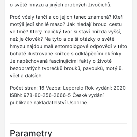
o světě hmyzu a jiných drobných živočichů.
Proč včely tančí a co jejich tanec znamená? Kteří
motýli jedí shnilé maso? Jak hledají brouci cestu
ve tmě? Který maličký tvor si staví hnízda vyšší,
než je člověk? Na tyto a další otázky o světě
hmyzu najdou malí entomologové odpovědi v této
bohatě ilustrované knížce s odklápěcími okénky.
Je napěchovaná fascinujícími fakty o životě
bezobratlých tvorečků brouků, pavouků, motýlů,
včel a dalších.
Počet stran: 16 Vazba: Leporelo Rok vydání: 2020
ISBN: 978-80-256-2666-5 České vydání
publikace nakladatelství Usborne.
Parametry