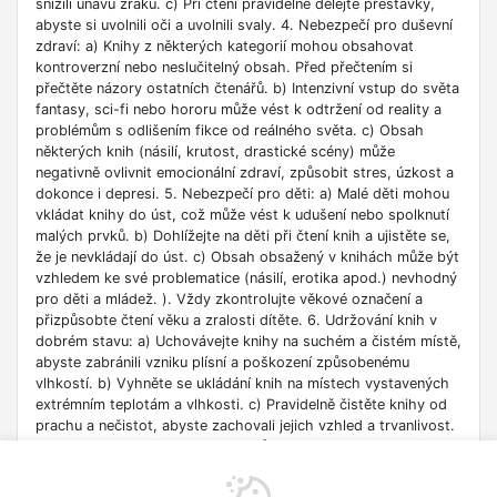
snížili únavu zraku. c) Při čtení pravidelně dělejte přestávky,
abyste si uvolnili oči a uvolnili svaly. 4. Nebezpečí pro duševní
zdraví: a) Knihy z některých kategorií mohou obsahovat
kontroverzní nebo neslučitelný obsah. Před přečtením si
přečtěte názory ostatních čtenářů. b) Intenzivní vstup do světa
fantasy, sci-fi nebo hororu může vést k odtržení od reality a
problémům s odlišením fikce od reálného světa. c) Obsah
některých knih (násilí, krutost, drastické scény) může
negativně ovlivnit emocionální zdraví, způsobit stres, úzkost a
dokonce i depresi. 5. Nebezpečí pro děti: a) Malé děti mohou
vkládat knihy do úst, což může vést k udušení nebo spolknutí
malých prvků. b) Dohlížejte na děti při čtení knih a ujistěte se,
že je nevkládají do úst. c) Obsah obsažený v knihách může být
vzhledem ke své problematice (násilí, erotika apod.) nevhodný
pro děti a mládež. ). Vždy zkontrolujte věkové označení a
přizpůsobte čtení věku a zralosti dítěte. 6. Udržování knih v
dobrém stavu: a) Uchovávejte knihy na suchém a čistém místě,
abyste zabránili vzniku plísní a poškození způsobenému
vlhkostí. b) Vyhněte se ukládání knih na místech vystavených
extrémním teplotám a vlhkosti. c) Pravidelně čistěte knihy od
prachu a nečistot, abyste zachovali jejich vzhled a trvanlivost.
7. Zdroje informací: a) Ověřte si důvěryhodnost informací
obsažených v knize, zejména pokud je používáte pro
vzdělávací nebo profesní účely. b) Věnujte pozornost datu