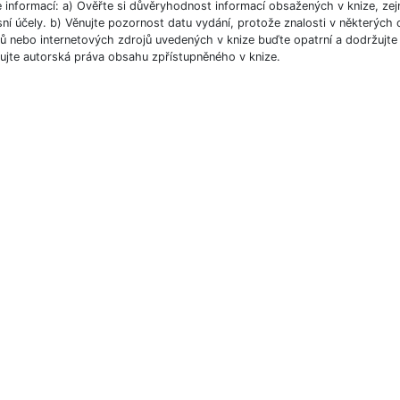
e informací: a) Ověřte si důvěryhodnost informací obsažených v knize, ze
ní účely. b) Věnujte pozornost datu vydání, protože znalosti v některých o
 nebo internetových zdrojů uvedených v knize buďte opatrní a dodržujte p
ujte autorská práva obsahu zpřístupněného v knize.