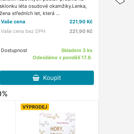
sklonku léta osudové okamžiky.Lenka,
žena středních let, která …
Vaše cena
221,90
Kč
Vaše cena bez DPH
221,90
Kč
Dostupnost
Skladem
3 ks
Odesíláme v pondělí 17.8.
Koupit
80%
VÝPRODEJ
VÝPRODEJ