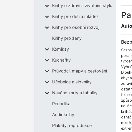
Knihy o zdraví a životním stylu
Pa
Knihy pro děti a mládež
Auto
Knihy pro osobní rozvoj
Knihy pro ženy
Bezp
Komiksy
Sezna
poran
Kuchařky
tvrdé
Vyhnět
Průvodci, mapy a cestování
Dlouh
abyste
Učebnice a slovníky
zdrav
ostatn
Naučné karty a tabulky
fikce 
způso
Periodika
udušen
knihá
Audioknihy
označe
místě
Plakáty, reprodukce
extrém