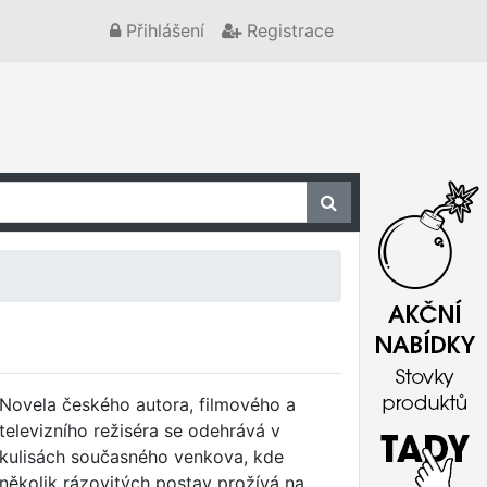
Přihlášení
Registrace
Novela českého autora, filmového a
televizního režiséra se odehrává v
kulisách současného venkova, kde
několik rázovitých postav prožívá na