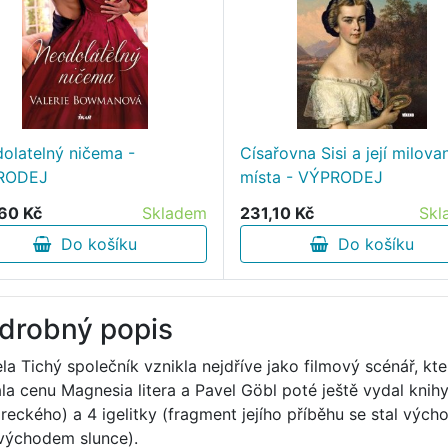
olatelný ničema -
Císařovna Sisi a její milova
RODEJ
místa - VÝPRODEJ
60 Kč
Skladem
231,10 Kč
Skl
Do košíku
Do košíku
drobný popis
la Tichý společník vznikla nejdříve jako filmový scénář, kt
ala cenu Magnesia litera a Pavel Göbl poté ještě vydal knih
reckého) a 4 igelitky (fragment jejího příběhu se stal výc
východem slunce).