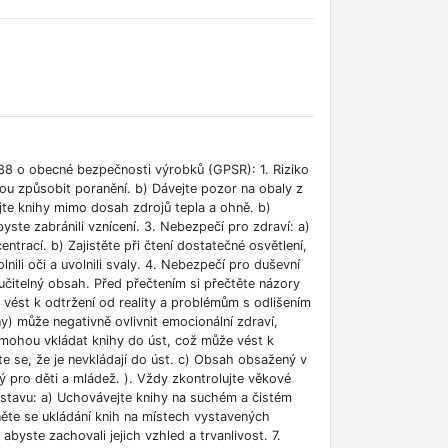
88 o obecné bezpečnosti výrobků (GPSR): 1. Riziko
ou způsobit poranění. b) Dávejte pozor na obaly z
jte knihy mimo dosah zdrojů tepla a ohně. b)
ste zabránili vznícení. 3. Nebezpečí pro zdraví: a)
rací. b) Zajistěte při čtení dostatečné osvětlení,
lnili oči a uvolnili svaly. 4. Nebezpečí pro duševní
učitelný obsah. Před přečtením si přečtěte názory
e vést k odtržení od reality a problémům s odlišením
ny) může negativně ovlivnit emocionální zdraví,
i mohou vkládat knihy do úst, což může vést k
ěte se, že je nevkládají do úst. c) Obsah obsažený v
 pro děti a mládež. ). Vždy zkontrolujte věkové
m stavu: a) Uchovávejte knihy na suchém a čistém
něte se ukládání knih na místech vystavených
abyste zachovali jejich vzhled a trvanlivost. 7.