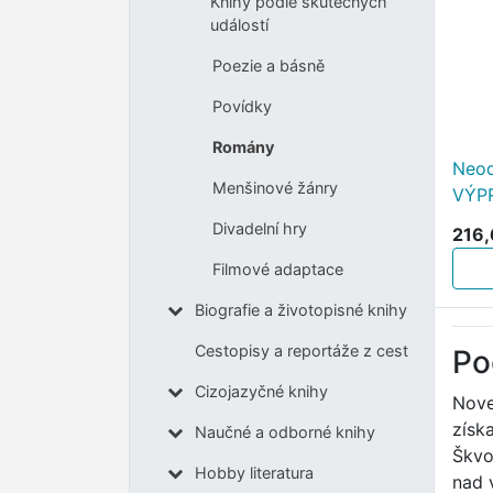
Knihy podle skutečných
událostí
Poezie a básně
Povídky
Romány
Neod
Menšinové žánry
VÝP
Divadelní hry
216,
Filmové adaptace
Biografie a životopisné knihy
Cestopisy a reportáže z cest
Po
Cizojazyčné knihy
Nove
získ
Naučné a odborné knihy
Škvo
Hobby literatura
nad 