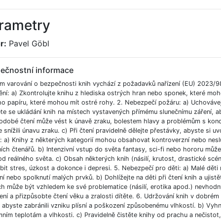
rametry
r:
Pavel Göbl
ečnostní informace
m varování o bezpečnosti knih vychází z požadavků nařízení (EU) 2023/9
ění: a) Zkontrolujte knihu z hlediska ostrých hran nebo sponek, které moh
ho papíru, které mohou mít ostré rohy. 2. Nebezpečí požáru: a) Uchováve
e se ukládání knih na místech vystavených přímému slunečnímu záření, aby
odobé čtení může vést k únavě zraku, bolestem hlavy a problémům s koncent
 snížili únavu zraku. c) Při čtení pravidelně dělejte přestávky, abyste si uvo
í: a) Knihy z některých kategorií mohou obsahovat kontroverzní nebo nesl
ích čtenářů. b) Intenzivní vstup do světa fantasy, sci-fi nebo hororu můž
od reálného světa. c) Obsah některých knih (násilí, krutost, drastické scé
bit stres, úzkost a dokonce i depresi. 5. Nebezpečí pro děti: a) Malé dět
í nebo spolknutí malých prvků. b) Dohlížejte na děti při čtení knih a ujist
ch může být vzhledem ke své problematice (násilí, erotika apod.) nevhodný
ní a přizpůsobte čtení věku a zralosti dítěte. 6. Udržování knih v dobré
, abyste zabránili vzniku plísní a poškození způsobenému vlhkostí. b) Vyh
ním teplotám a vlhkosti. c) Pravidelně čistěte knihy od prachu a nečistot, 