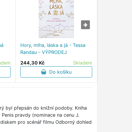
ná
Hory, mlha, láska a já - Tessa
Záliby císařov
Randau - VÝPRODEJ
VÝPRODEJ
adem
244,30 Kč
Skladem
275,30 Kč
Do košíku
D
erý byl přepsán do knižní podoby. Kniha
y Penis pravdy (nominace na cenu J.
hodiskem pro scénář filmu Odborný dohled