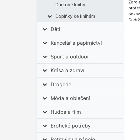
Zdroj
Dárkové knihy
profes
odkazů
Doplňky ke knihám
Dodrž
Děti
Kancelář a papírnictví
Sport a outdoor
Krása a zdraví
Drogerie
Móda a oblečení
Hudba a film
Erotické potřeby
Potraviny a nápoje