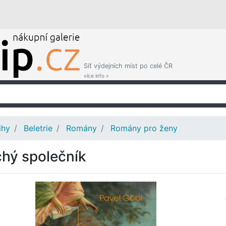
Síť výdejních míst po celé ČR
více info »
ihy
Beletrie
Romány
Romány pro ženy
chý společník