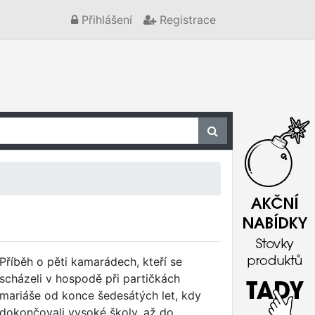
Přihlášení
Registrace
Příběh o pěti kamarádech, kteří se
scházeli v hospodě při partičkách
mariáše od konce šedesátých let, kdy
dokončovali vysoké školy, až do