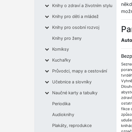
někd
Knihy o zdraví a životním stylu
možn
Knihy pro děti a mládež
Pa
Knihy pro osobní rozvoj
Knihy pro ženy
Auto
Komiksy
Bezp
Kuchařky
Sezna
poran
Průvodci, mapy a cestování
tvrdé
Vyhnět
Učebnice a slovníky
Dlouh
abyste
Naučné karty a tabulky
zdrav
ostatn
Periodika
fikce 
Audioknihy
způso
udušen
Plakáty, reprodukce
knihá
označe