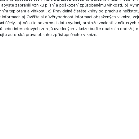
, abyste zabránili vzniku plísní a poškození způsobenému vlhkostí. b) Vyh
ním teplotám a vlhkosti. c) Pravidelně čistěte knihy od prachu a nečistot, 
e informací: a) Ověřte si důvěryhodnost informací obsažených v knize, ze
ní účely. b) Věnujte pozornost datu vydání, protože znalosti v některých o
 nebo internetových zdrojů uvedených v knize buďte opatrní a dodržujte p
ujte autorská práva obsahu zpřístupněného v knize.