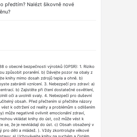
o předtím? Nalézt šikovně nové
měnu?
88 o obecné bezpečnosti výrobků (GPSR): 1. Riziko
ou způsobit poranění. b) Dávejte pozor na obaly z
jte knihy mimo dosah zdrojů tepla a ohně. b)
ste zabránili vznícení. 3. Nebezpečí pro zdraví: a)
rací. b) Zajistěte při čtení dostatečné osvětlení,
lnili oči a uvolnili svaly. 4. Nebezpečí pro duševní
učitelný obsah. Před přečtením si přečtěte názory
e vést k odtržení od reality a problémům s odlišením
ny) může negativně ovlivnit emocionální zdraví,
i mohou vkládat knihy do úst, což může vést k
ěte se, že je nevkládají do úst. c) Obsah obsažený v
 pro děti a mládež. ). Vždy zkontrolujte věkové
m stavu: a) Uchovávejte knihy na suchém a čistém