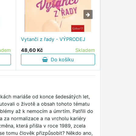
Škola Malého
Vytanči z řady - VÝPRODEJ
VÝPRODEJ
adem
48,60 Kč
Skladem
210,30 Kč
Do košíku
D
ičkách mariáše od konce šedesátých let,
kutovali o životě a obsah tohoto tématu
oblémy až k nemocím a úmrtím. Patřili do
a za normalizace a na vrcholu kariéry
měna, která přišla v roce 1989, zcela
e se tomu člověk přizpůsobit? Někdo ano,