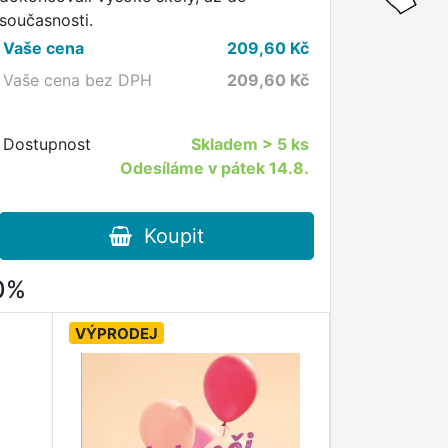
současnosti.
Vaše cena
209,60
Kč
Vaše cena bez DPH
209,60
Kč
Dostupnost
Skladem
> 5 ks
Odesíláme v pátek 14.8.
Koupit
80%
VÝPRODEJ
VÝPRODEJ