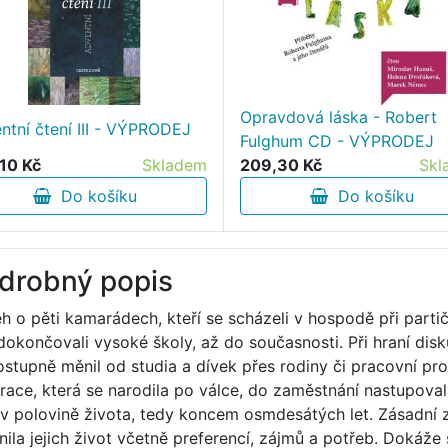
Opravdová láska - Robert
ntní čtení III - VÝPRODEJ
Fulghum CD - VÝPRODEJ
10 Kč
Skladem
209,30 Kč
Skl
Do košíku
Do košíku
drobný popis
ěh o pěti kamarádech, kteří se scházeli v hospodě při part
dokončovali vysoké školy, až do současnosti. Při hraní dis
ostupně měnil od studia a dívek přes rodiny či pracovní pr
race, která se narodila po válce, do zaměstnání nastupoval
 v polovině života, tedy koncem osmdesátých let. Zásadní z
vnila jejich život včetně preferencí, zájmů a potřeb. Dokáž