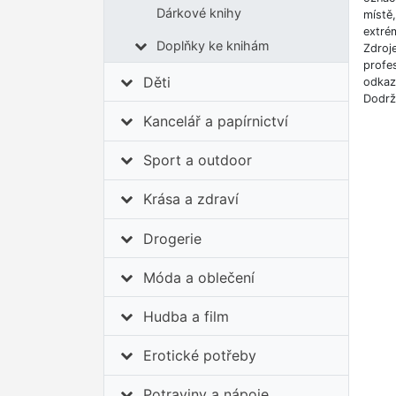
Dárkové knihy
místě
extrém
Doplňky ke knihám
Zdroj
profes
Děti
odkazů
Dodrž
Kancelář a papírnictví
Sport a outdoor
Krása a zdraví
Drogerie
Móda a oblečení
Hudba a film
Erotické potřeby
Potraviny a nápoje