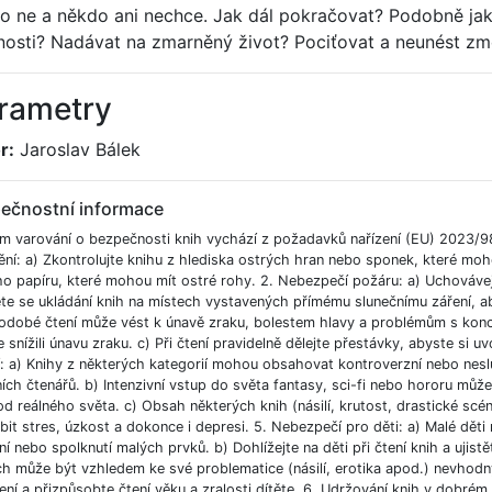
o ne a někdo ani nechce. Jak dál pokračovat? Podobně jak
osti? Nadávat na zmarněný život? Pociťovat a neunést z
rametry
r:
Jaroslav Bálek
ečnostní informace
m varování o bezpečnosti knih vychází z požadavků nařízení (EU) 2023/9
ění: a) Zkontrolujte knihu z hlediska ostrých hran nebo sponek, které moh
ho papíru, které mohou mít ostré rohy. 2. Nebezpečí požáru: a) Uchováve
e se ukládání knih na místech vystavených přímému slunečnímu záření, aby
odobé čtení může vést k únavě zraku, bolestem hlavy a problémům s koncent
 snížili únavu zraku. c) Při čtení pravidelně dělejte přestávky, abyste si uvo
í: a) Knihy z některých kategorií mohou obsahovat kontroverzní nebo nesl
ích čtenářů. b) Intenzivní vstup do světa fantasy, sci-fi nebo hororu můž
od reálného světa. c) Obsah některých knih (násilí, krutost, drastické scé
bit stres, úzkost a dokonce i depresi. 5. Nebezpečí pro děti: a) Malé dět
í nebo spolknutí malých prvků. b) Dohlížejte na děti při čtení knih a ujist
ch může být vzhledem ke své problematice (násilí, erotika apod.) nevhodný
ní a přizpůsobte čtení věku a zralosti dítěte. 6. Udržování knih v dobré