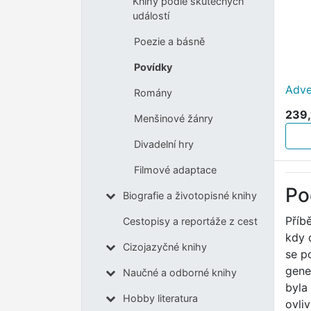
Knihy podle skutečných
událostí
Poezie a básně
Povídky
Adve
Romány
239,
Menšinové žánry
Divadelní hry
Filmové adaptace
Po
Biografie a životopisné knihy
Příb
Cestopisy a reportáže z cest
kdy 
Cizojazyčné knihy
se p
gene
Naučné a odborné knihy
byla
Hobby literatura
ovli