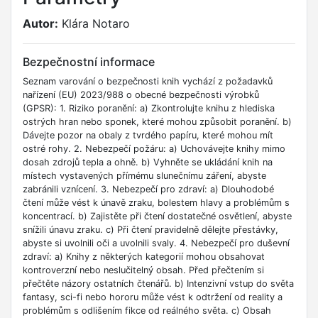
Autor:
Klára Notaro
Bezpečnostní informace
Seznam varování o bezpečnosti knih vychází z požadavků
nařízení (EU) 2023/988 o obecné bezpečnosti výrobků
(GPSR): 1. Riziko poranění: a) Zkontrolujte knihu z hlediska
ostrých hran nebo sponek, které mohou způsobit poranění. b)
Dávejte pozor na obaly z tvrdého papíru, které mohou mít
ostré rohy. 2. Nebezpečí požáru: a) Uchovávejte knihy mimo
dosah zdrojů tepla a ohně. b) Vyhněte se ukládání knih na
místech vystavených přímému slunečnímu záření, abyste
zabránili vznícení. 3. Nebezpečí pro zdraví: a) Dlouhodobé
čtení může vést k únavě zraku, bolestem hlavy a problémům s
koncentrací. b) Zajistěte při čtení dostatečné osvětlení, abyste
snížili únavu zraku. c) Při čtení pravidelně dělejte přestávky,
abyste si uvolnili oči a uvolnili svaly. 4. Nebezpečí pro duševní
zdraví: a) Knihy z některých kategorií mohou obsahovat
kontroverzní nebo neslučitelný obsah. Před přečtením si
přečtěte názory ostatních čtenářů. b) Intenzivní vstup do světa
fantasy, sci-fi nebo hororu může vést k odtržení od reality a
problémům s odlišením fikce od reálného světa. c) Obsah