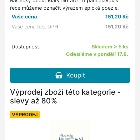
Básnický debut Kláry Notaro Tři paní plavou v
řece můžeme označit výrazem epická poezie.
Vaše cena
151,20
Kč
Vaše cena bez DPH
151,20
Kč
Dostupnost
Skladem
> 5 ks
Odesíláme v pondělí 17.8.
Koupit
Výprodej zboží této kategorie -
slevy až 80%
VÝPRODEJ