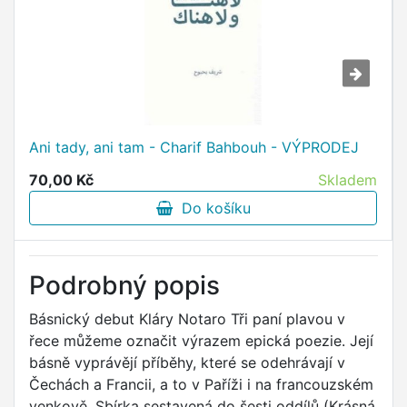
Ani tady, ani tam - Charif Bahbouh - VÝPRODEJ
70,00 Kč
Skladem
Do košíku
Podrobný popis
Básnický debut Kláry Notaro Tři paní plavou v
řece můžeme označit výrazem epická poezie. Její
básně vyprávějí příběhy, které se odehrávají v
Čechách a Francii, a to v Paříži i na francouzském
venkově. Sbírka sestavená do šesti oddílů (Krásná