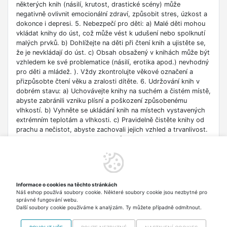
některých knih (násilí, krutost, drastické scény) může
negativně ovlivnit emocionální zdraví, způsobit stres, úzkost a
dokonce i depresi. 5. Nebezpečí pro děti: a) Malé děti mohou
vkládat knihy do úst, což může vést k udušení nebo spolknutí
malých prvků. b) Dohlížejte na děti při čtení knih a ujistěte se,
že je nevkládají do úst. c) Obsah obsažený v knihách může být
vzhledem ke své problematice (násilí, erotika apod.) nevhodný
pro děti a mládež. ). Vždy zkontrolujte věkové označení a
přizpůsobte čtení věku a zralosti dítěte. 6. Udržování knih v
dobrém stavu: a) Uchovávejte knihy na suchém a čistém místě,
abyste zabránili vzniku plísní a poškození způsobenému
vlhkostí. b) Vyhněte se ukládání knih na místech vystavených
extrémním teplotám a vlhkosti. c) Pravidelně čistěte knihy od
prachu a nečistot, abyste zachovali jejich vzhled a trvanlivost.
7. Zdroje informací: a) Ověřte si důvěryhodnost informací
obsažených v knize, zejména pokud je používáte pro
vzdělávací nebo profesní účely. b) Věnujte pozornost datu
vydání, protože znalosti v některých oblastech se rychle
deaktualizují. c) Při používání odkazů nebo internetových
Informace o cookies na těchto stránkách
zdrojů uvedených v knize buďte opatrní a dodržujte pravidla
Náš eshop používá soubory cookie. Některé soubory cookie jsou nezbytné pro
bezpečnosti na síti. 8. Autorská práva: a) Dodržujte autorská
správné fungování webu.
práva obsahu zpřístupněného v knize.
Další soubory cookie používáme k analýzám. Ty můžete případně odmítnout.