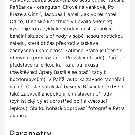
Pařížanka - orangutan, Elfové na venkově, Po
Praze s Cinzií, Jacques Hamel, Jak voněl hotel
Orlice, U italské kadeřnice v Levallois-Perret)
vystihuje toto cyklické střídání míst. Zdánlivě
banální situace a příhody v sobě nesou poetickou
náladu, která občas překročí v laskavě
zachycenou komičnost. Zatímco Praha je líčena s
obdivem (procházka po Pražském hradě), Paříž je
představena lehkou karikaturou luxusu
(návštěvníci Opery Bastille se otáčí zády k
bezdomovcům). V Paříži autorka zavede čtenáře i
na mši České katolické besedy. Básnické texty se
také zabývají znepokojujícím stavem přírody
(cyklistický výlet uprostřed polí s kvetoucí
řepkou). Sbírku bohatě doprovází fotografie Petra
Župníka.
Parametry