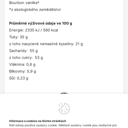
Bourbon vanilka*
*z ekologického zemědělství
Průměrné výživové údaje ve 100 g
Energie: 2335 kJ / 560 kcal
Tuky: 35 g
z toho nasycené nemastné kyseliny: 21 g
Sacharidy: 55 g
z toho cukry: 53 g
Vláknina: 0,6 g
Bílkoviny: 5,9 g
Sůl: 0,23 g
Informace o cookies na těchto stránkách
PRODUKTY POCHÁZEJÍCÍ Z EKOLOGICKÉHO ZEMĚDĚLSTVÍ
Náš eshop používá soubory cookie. Některé soubory cookie jsou nezbytné pro