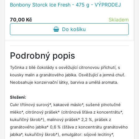
Bonbony Storck Ice Fresh - 475 g - VÝPRODEJ
70,00 Kč
Skladem
Do košíku
Podrobný popis
Tyčinka z bílé čokolády s osvěžující citronovou příchutí, s
kousky malin a granátového jablka. Osvěžující a jemná chuť.
Neobsahuje konzervační látky, barviva a umělá aromata.
Složení:
Cukr třtinový surový*, kakaové máslo*, sušené plnotučné
mléko*, citrónový prášek* (citrónová šťáva z koncentrátu*,
kukuřičný škrob*), malinový prášek* 2,2 %, prášek z
granátového jablka* 0,6 % (šťáva z koncentrátu granátového
jablka*, kukuřičný škrob*), emulgátor: sójové lecitiny*,