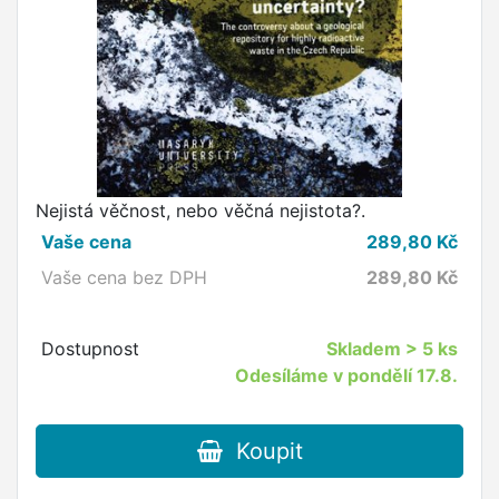
Nejistá věčnost, nebo věčná nejistota?.
Vaše cena
289,80
Kč
Vaše cena bez DPH
289,80
Kč
Dostupnost
Skladem
> 5 ks
Odesíláme v pondělí 17.8.
Koupit