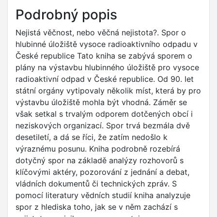
Podrobný popis
Nejistá věčnost, nebo věčná nejistota?. Spor o
hlubinné úložiště vysoce radioaktivního odpadu v
České republice Tato kniha se zabývá sporem o
plány na výstavbu hlubinného úložiště pro vysoce
radioaktivní odpad v České republice. Od 90. let
státní orgány vytipovaly několik míst, která by pro
výstavbu úložiště mohla být vhodná. Záměr se
však setkal s trvalým odporem dotčených obcí i
neziskových organizací. Spor trvá bezmála dvě
desetiletí, a dá se říci, že zatím nedošlo k
výraznému posunu. Kniha podrobně rozebírá
dotyčný spor na základě analýzy rozhovorů s
klíčovými aktéry, pozorování z jednání a debat,
vládních dokumentů či technických zpráv. S
pomocí literatury vědních studií kniha analyzuje
spor z hlediska toho, jak se v něm zachází s