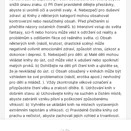
snížili únavu zraku. c) Při čtení pravidelně dělejte přestávky,
abyste si uvolnili oči a uvolnili svaly. 4. Nebezpečí pro duševní
zdraví: a) Knihy z některých kategorií mohou obsahovat
kontroverzní nebo neslučitelný obsah. Před přečtením si
přečtěte názory ostatních čtenářů. b) Intenzivní vstup do světa
fantasy, sci-fi nebo hororu může vést k odtržení od reality a
problémům s odlišením fikce od reálného světa. c) Obsah
některých knih (násilí, krutost, drastické scény) může
negativně ovlivnit emocionální zdraví, způsobit stres, úzkost a
dokonce i depresi. 5. Nebezpečí pro děti: a) Malé děti mohou
vkládat knihy do úst, což může vést k udušení nebo spolknutí
malých prvků. b) Dohlížejte na děti při čtení knih a ujistěte se,
že je nevkládají do úst. c) Obsah obsažený v knihách může být
vzhledem ke své problematice (násilí, erotika apod.) nevhodný
pro děti a mládež. ). Vždy zkontrolujte věkové označení a
přizpůsobte čtení věku a zralosti dítěte. 6. Udržování knih v
dobrém stavu: a) Uchovávejte knihy na suchém a čistém místě,
abyste zabránili vzniku plísní a poškození způsobenému
vlhkostí. b) Vyhněte se ukládání knih na místech vystavených
extrémním teplotám a vlhkosti. c) Pravidelně čistěte knihy od
prachu a nečistot, abyste zachovali jejich vzhled a trvanlivost.
7. Zdroje informací: a) Ověřte si důvěryhodnost informací
obsažených v knize, zejména pokud je používáte pro