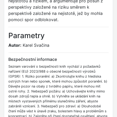
nejistotou a rizikem, a argumentuje pro posun z
perspektivy založené na riziku směrem k
perspektivě založené na nejistotě, jež by mohla
pomoci spor odblokovat.
Parametry
Autor:
Karel Svačina
Bezpečnostní informace
Seznam varování o bezpečnosti knih vychází z požadavků
nařízení (EU) 2023/988 o obecné bezpečnosti výrobků
(GPSR): 1. Riziko poranění: a) Zkontrolujte knihu z hlediska
ostrých hran nebo sponek, které mohou způsobit poranění. b)
Dávejte pozor na obaly z tvrdého papíru, které mohou mít
ostré rohy. 2. Nebezpečí požáru: a) Uchovávejte knihy mimo
dosah zdrojů tepla a ohně. b) Vyhněte se ukládání knih na
místech vystavených přímému slunečnímu záření, abyste
zabránili vznícení. 3. Nebezpečí pro zdraví: a) Dlouhodobé
čtení může vést k únavě zraku, bolestem hlavy a problémům s
koncentrací. b) Zajistěte při čtení dostatečné osvětlení, abyste