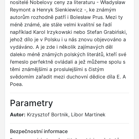
nositelé Nobelovy ceny za literaturu - Władysław
Reymont a Henryk Sienkiewicz -, ke známým
autorům rozhodně patří i Bolesław Prus. Mezi ty
méně známé, ale stále velmi kvalitní se řadí
například Karol Irzykowski nebo Stefan Grabiński,
jehož dílo je v Polsku i u nás znovu objevováno a
vydáváno. A je zde i několik zajímavých děl
daleko méně známých polských literátů, kteří své
řemeslo perfektně ovládali a jež můžeme spolu s
těmi známějšími a proslulejšími s čistým
svědomím zařadit mezi duchovní dědice díla E. A
Poea.
Parametry
Autor:
Krzysztof Bortnik, Libor Martinek
Bezpečnostní informace