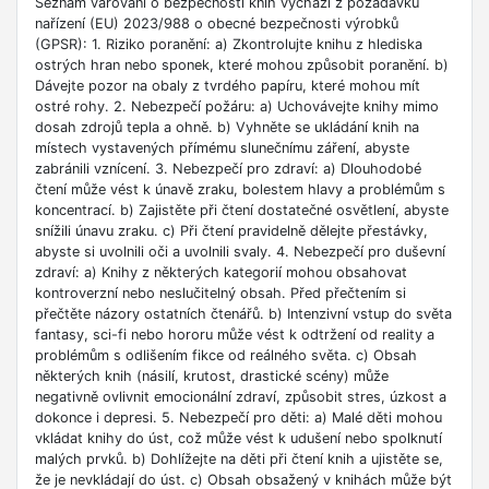
Seznam varování o bezpečnosti knih vychází z požadavků
nařízení (EU) 2023/988 o obecné bezpečnosti výrobků
(GPSR): 1. Riziko poranění: a) Zkontrolujte knihu z hlediska
ostrých hran nebo sponek, které mohou způsobit poranění. b)
Dávejte pozor na obaly z tvrdého papíru, které mohou mít
ostré rohy. 2. Nebezpečí požáru: a) Uchovávejte knihy mimo
dosah zdrojů tepla a ohně. b) Vyhněte se ukládání knih na
místech vystavených přímému slunečnímu záření, abyste
zabránili vznícení. 3. Nebezpečí pro zdraví: a) Dlouhodobé
čtení může vést k únavě zraku, bolestem hlavy a problémům s
koncentrací. b) Zajistěte při čtení dostatečné osvětlení, abyste
snížili únavu zraku. c) Při čtení pravidelně dělejte přestávky,
abyste si uvolnili oči a uvolnili svaly. 4. Nebezpečí pro duševní
zdraví: a) Knihy z některých kategorií mohou obsahovat
kontroverzní nebo neslučitelný obsah. Před přečtením si
přečtěte názory ostatních čtenářů. b) Intenzivní vstup do světa
fantasy, sci-fi nebo hororu může vést k odtržení od reality a
problémům s odlišením fikce od reálného světa. c) Obsah
některých knih (násilí, krutost, drastické scény) může
negativně ovlivnit emocionální zdraví, způsobit stres, úzkost a
dokonce i depresi. 5. Nebezpečí pro děti: a) Malé děti mohou
vkládat knihy do úst, což může vést k udušení nebo spolknutí
malých prvků. b) Dohlížejte na děti při čtení knih a ujistěte se,
že je nevkládají do úst. c) Obsah obsažený v knihách může být