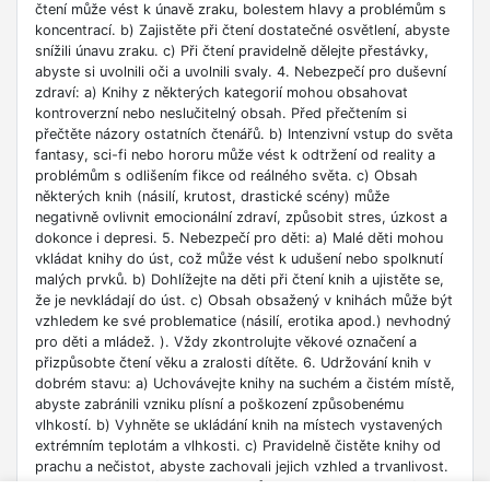
čtení může vést k únavě zraku, bolestem hlavy a problémům s
koncentrací. b) Zajistěte při čtení dostatečné osvětlení, abyste
snížili únavu zraku. c) Při čtení pravidelně dělejte přestávky,
abyste si uvolnili oči a uvolnili svaly. 4. Nebezpečí pro duševní
zdraví: a) Knihy z některých kategorií mohou obsahovat
kontroverzní nebo neslučitelný obsah. Před přečtením si
přečtěte názory ostatních čtenářů. b) Intenzivní vstup do světa
fantasy, sci-fi nebo hororu může vést k odtržení od reality a
problémům s odlišením fikce od reálného světa. c) Obsah
některých knih (násilí, krutost, drastické scény) může
negativně ovlivnit emocionální zdraví, způsobit stres, úzkost a
dokonce i depresi. 5. Nebezpečí pro děti: a) Malé děti mohou
vkládat knihy do úst, což může vést k udušení nebo spolknutí
malých prvků. b) Dohlížejte na děti při čtení knih a ujistěte se,
že je nevkládají do úst. c) Obsah obsažený v knihách může být
vzhledem ke své problematice (násilí, erotika apod.) nevhodný
pro děti a mládež. ). Vždy zkontrolujte věkové označení a
přizpůsobte čtení věku a zralosti dítěte. 6. Udržování knih v
dobrém stavu: a) Uchovávejte knihy na suchém a čistém místě,
abyste zabránili vzniku plísní a poškození způsobenému
vlhkostí. b) Vyhněte se ukládání knih na místech vystavených
extrémním teplotám a vlhkosti. c) Pravidelně čistěte knihy od
prachu a nečistot, abyste zachovali jejich vzhled a trvanlivost.
7. Zdroje informací: a) Ověřte si důvěryhodnost informací