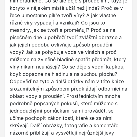
mimořádného. Co se ale děje s prouděním, když je
koryto v nějakém místě užší než jinde? Proč se v
řece u mostního pilíře tvoří víry? A jak vlastně
různé víry vypadají a vznikají? Co jsou to
meandry, jak se tvoří a proměňují? Proč se na
písečném dně u pobřeží tvoří zvláštní obrazce a
jak jejich podobu ovlivňuje způsob proudění
vody? Jak se pohybuje voda ve vlnách a proč
můžeme na zvlněné hladině spatřit předmět, který
vlny nikam neunášejí? Co se děje s vodní kapkou,
když dopadne na hladinu a na suchou plochu?
Odpověď na tyto a další otázky nám v této knize
srozumitelným způsobem předkládají odborníci na
oblast vody a proudění. Prostřednictvím mnoha
podrobně popsaných pokusů, které můžeme s
jednoduchými pomůckami sami provádět, se
učíme pochopit zákonitosti, které se za nimi
skrývají. Další obrázky, fotografie a komentáře
názorně přibližují a vysvětlují nejrůznější jevy