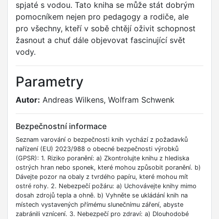
spjaté s vodou. Tato kniha se může stát dobrým
pomocníkem nejen pro pedagogy a rodiče, ale
pro všechny, kteří v sobě chtějí oživit schopnost
žasnout a chuť dále objevovat fascinující svět
vody.
Parametry
Autor:
Andreas Wilkens, Wolfram Schwenk
Bezpečnostní informace
Seznam varování o bezpečnosti knih vychází z požadavků
nařízení (EU) 2023/988 o obecné bezpečnosti výrobků
(GPSR): 1. Riziko poranění: a) Zkontrolujte knihu z hlediska
ostrých hran nebo sponek, které mohou způsobit poranění. b)
Dávejte pozor na obaly z tvrdého papíru, které mohou mít
ostré rohy. 2. Nebezpečí požáru: a) Uchovávejte knihy mimo
dosah zdrojů tepla a ohně. b) Vyhněte se ukládání knih na
místech vystavených přímému slunečnímu záření, abyste
zabránili vznícení. 3. Nebezpečí pro zdraví: a) Dlouhodobé