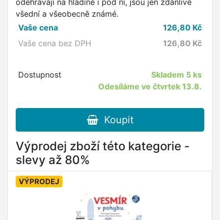
odehrávají na hladině i pod ní, jsou jen zdánlivě
všední a všeobecně známé.
Vaše cena
126,80
Kč
Vaše cena bez DPH
126,80
Kč
Dostupnost
Skladem
5 ks
Odesíláme ve čtvrtek 13.8.
Koupit
Výprodej zboží této kategorie -
slevy až 80%
VÝPRODEJ