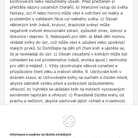
kontroverzní nebo neslučitelný obsah. Před přečtením si
přečtěte názory ostatních čtenářů. b) Intenzivní vstup do světa
fantasy, sci-fi nebo hororu může vést k odtržení od reality a
problémům s odlišením fikce od reálného světa. c) Obsah
některých knih (násilí, krutost, drastické scény) může
negativně ovlivnit emocionální zdraví, způsobit stres, úzkost a
dokonce i depresi. 5. Nebezpečí pro děti: a) Malé děti mohou
vkládat knihy do úst, což může vést k udušení nebo spolknutí
malých prvků. b) Dohlížejte na děti při čtení knih a ujistěte se,
že je nevkládají do úst. c) Obsah obsažený v knihách může být
vzhledem ke své problematice (násilí, erotika apod.) nevhodný
pro děti a mládež. ). Vždy zkontrolujte věkové označení a
přizpůsobte čtení věku a zralosti dítěte. 6. Udržování knih v
dobrém stavu: a) Uchovávejte knihy na suchém a čistém místě,
abyste zabránili vzniku plísní a poškození způsobenému
vlhkostí. b) Vyhněte se ukládání knih na místech vystavených
extrémním teplotám a vlhkosti. c) Pravidelně čistěte knihy od
prachu a nečistot, abyste zachovali jejich vzhled a trvanlivost.
7. Zdroje informací: a) Ověřte si důvěryhodnost informací
obsažených v knize, zejména pokud je používáte pro
vzdělávací nebo profesní účely. b) Věnujte pozornost datu
vydání, protože znalosti v některých oblastech se rychle
deaktualizují. c) Při používání odkazů nebo internetových
Informace o cookies na těchto stránkách
zdrojů uvedených v knize buďte opatrní a dodržujte pravidla