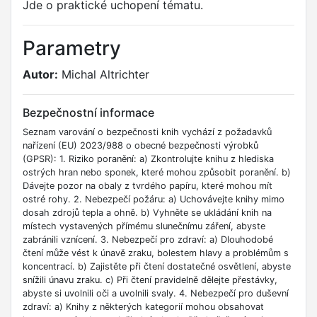
Jde o praktické uchopení tématu.
Parametry
Autor:
Michal Altrichter
Bezpečnostní informace
Seznam varování o bezpečnosti knih vychází z požadavků
nařízení (EU) 2023/988 o obecné bezpečnosti výrobků
(GPSR): 1. Riziko poranění: a) Zkontrolujte knihu z hlediska
ostrých hran nebo sponek, které mohou způsobit poranění. b)
Dávejte pozor na obaly z tvrdého papíru, které mohou mít
ostré rohy. 2. Nebezpečí požáru: a) Uchovávejte knihy mimo
dosah zdrojů tepla a ohně. b) Vyhněte se ukládání knih na
místech vystavených přímému slunečnímu záření, abyste
zabránili vznícení. 3. Nebezpečí pro zdraví: a) Dlouhodobé
čtení může vést k únavě zraku, bolestem hlavy a problémům s
koncentrací. b) Zajistěte při čtení dostatečné osvětlení, abyste
snížili únavu zraku. c) Při čtení pravidelně dělejte přestávky,
abyste si uvolnili oči a uvolnili svaly. 4. Nebezpečí pro duševní
zdraví: a) Knihy z některých kategorií mohou obsahovat