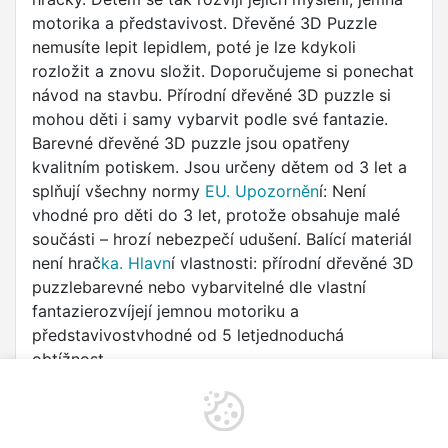
motorika a představivost. Dřevěné 3D Puzzle
nemusíte lepit lepidlem, poté je lze kdykoli
rozložit a znovu složit. Doporučujeme si ponechat
návod na stavbu. Přírodní dřevěné 3D puzzle si
mohou děti i samy vybarvit podle své fantazie.
Barevné dřevěné 3D puzzle jsou opatřeny
kvalitním potiskem. Jsou určeny dětem od 3 let a
splňují všechny normy
EU. Upozorněn
í: Není
vhodné pro děti do 3 let, protože obsahuje malé
součásti – hrozí nebezpečí udušení. Balící materiál
není hrač
ka. Hlavn
í vlastnosti: přírodní dřevěné 3D
puzzlebarevné nebo vybarvitelné dle vlastní
fantazierozvíjejí jemnou motoriku a
představivostvhodné od 5 letjednoduchá
obtížnost
Výrobce/dovozce podle nařízení (EU) 2023/988
Dvěděti.cz s.r.o.