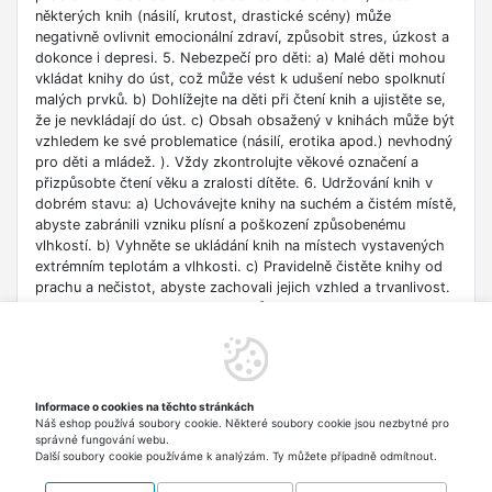
některých knih (násilí, krutost, drastické scény) může
negativně ovlivnit emocionální zdraví, způsobit stres, úzkost a
dokonce i depresi. 5. Nebezpečí pro děti: a) Malé děti mohou
vkládat knihy do úst, což může vést k udušení nebo spolknutí
malých prvků. b) Dohlížejte na děti při čtení knih a ujistěte se,
že je nevkládají do úst. c) Obsah obsažený v knihách může být
vzhledem ke své problematice (násilí, erotika apod.) nevhodný
pro děti a mládež. ). Vždy zkontrolujte věkové označení a
přizpůsobte čtení věku a zralosti dítěte. 6. Udržování knih v
dobrém stavu: a) Uchovávejte knihy na suchém a čistém místě,
abyste zabránili vzniku plísní a poškození způsobenému
vlhkostí. b) Vyhněte se ukládání knih na místech vystavených
extrémním teplotám a vlhkosti. c) Pravidelně čistěte knihy od
prachu a nečistot, abyste zachovali jejich vzhled a trvanlivost.
7. Zdroje informací: a) Ověřte si důvěryhodnost informací
obsažených v knize, zejména pokud je používáte pro
vzdělávací nebo profesní účely. b) Věnujte pozornost datu
vydání, protože znalosti v některých oblastech se rychle
deaktualizují. c) Při používání odkazů nebo internetových
Informace o cookies na těchto stránkách
zdrojů uvedených v knize buďte opatrní a dodržujte pravidla
Náš eshop používá soubory cookie. Některé soubory cookie jsou nezbytné pro
bezpečnosti na síti. 8. Autorská práva: a) Dodržujte autorská
správné fungování webu.
práva obsahu zpřístupněného v knize.
Další soubory cookie používáme k analýzám. Ty můžete případně odmítnout.