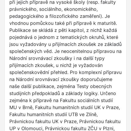
při jejich přípravě na vysoké školy (resp. fakulty
právnického, sociálního, ekonomického,
pedagogického a filozofického zaměření). Je
vhodnou pomůckou také při přípravě k maturitě.
Publikace se skládá z pěti kapitol, z nichž každá
pojednává o jednom z tematických okruhů, které
jsou vyžadovány u přijímacích zkoušek ze základů
společenských věd. Je neocenitelnou přípravou na
Národní srovnávací zkoušky i na další typy
přijímacích zkoušek, u nichž je vyžadován
společenskovědní přehled. Pro komplexní přípravu
na Národní srovnávací zkoušky doporučujeme
naše další publikace, zejména Testy obecných
studijních předpokladů a základy logiky. Určeno
zejména k přípravě na Fakultu sociálních studií
MU v Brně, Fakultu humanitních studií UK v Praze,
Fakultu humanitních studií UTB ve Zlíně,
Právnickou fakultu UK v Praze, Právnickou fakultu
UP v Olomouci, Právnickou fakultu ZČU v Plzni,