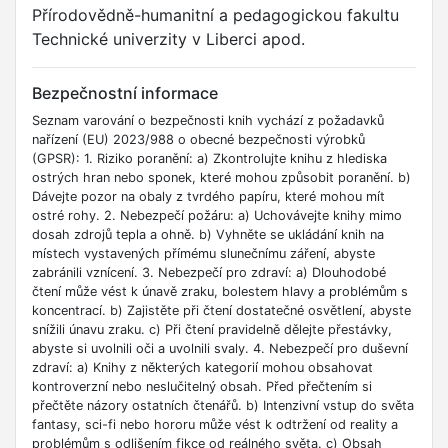
Přírodovědně-humanitní a pedagogickou fakultu
Technické univerzity v Liberci apod.
Bezpečnostní informace
Seznam varování o bezpečnosti knih vychází z požadavků
nařízení (EU) 2023/988 o obecné bezpečnosti výrobků
(GPSR): 1. Riziko poranění: a) Zkontrolujte knihu z hlediska
ostrých hran nebo sponek, které mohou způsobit poranění. b)
Dávejte pozor na obaly z tvrdého papíru, které mohou mít
ostré rohy. 2. Nebezpečí požáru: a) Uchovávejte knihy mimo
dosah zdrojů tepla a ohně. b) Vyhněte se ukládání knih na
místech vystavených přímému slunečnímu záření, abyste
zabránili vznícení. 3. Nebezpečí pro zdraví: a) Dlouhodobé
čtení může vést k únavě zraku, bolestem hlavy a problémům s
koncentrací. b) Zajistěte při čtení dostatečné osvětlení, abyste
snížili únavu zraku. c) Při čtení pravidelně dělejte přestávky,
abyste si uvolnili oči a uvolnili svaly. 4. Nebezpečí pro duševní
zdraví: a) Knihy z některých kategorií mohou obsahovat
kontroverzní nebo neslučitelný obsah. Před přečtením si
přečtěte názory ostatních čtenářů. b) Intenzivní vstup do světa
fantasy, sci-fi nebo hororu může vést k odtržení od reality a
problémům s odlišením fikce od reálného světa. c) Obsah