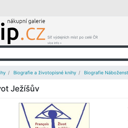
Síť výdejních míst po celé ČR
více info »
ihy
Biografie a životopisné knihy
Biografie Náboženst
vot Ježíšův