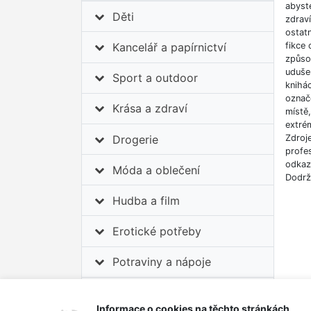
abyste
Děti
zdrav
ostatn
fikce 
Kancelář a papírnictví
způso
udušen
Sport a outdoor
knihá
označe
Krása a zdraví
místě
extrém
Drogerie
Zdroj
profes
odkazů
Móda a oblečení
Dodrž
Hudba a film
Erotické potřeby
Potraviny a nápoje
Auto-moto
Informace o cookies na těchto stránkách