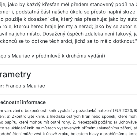
ěje, jako by každý křesťan měl předem stanovený podíl na O
eme-li, podstatná část našeho úkolu se přesto naplní skrze ná
to použije k dosažení cíle, který nás přesahuje: jako by au
 role, kterou herec hraje jen rty a nerad; jako by se autor 
avil na jeho místo. Dosažený úspěch zdaleka není takový, ja
ckonců se to dotkne těch srdcí, jichž se to mělo dotknout."
nçois Mauriac v předmluvě k druhému vydání)
rametry
r:
Francois Mauriac
ečnostní informace
m varování o bezpečnosti knih vychází z požadavků nařízení (EU) 2023/9
ění: a) Zkontrolujte knihu z hlediska ostrých hran nebo sponek, které moh
ho papíru, které mohou mít ostré rohy. 2. Nebezpečí požáru: a) Uchováve
e se ukládání knih na místech vystavených přímému slunečnímu záření, aby
odobé čtení může vést k únavě zraku, bolestem hlavy a problémům s koncent