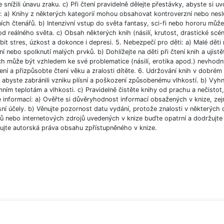
 snížili únavu zraku. c) Při čtení pravidelně dělejte přestávky, abyste si uvo
í: a) Knihy z některých kategorií mohou obsahovat kontroverzní nebo nesl
ích čtenářů. b) Intenzivní vstup do světa fantasy, sci-fi nebo hororu můž
od reálného světa. c) Obsah některých knih (násilí, krutost, drastické scé
bit stres, úzkost a dokonce i depresi. 5. Nebezpečí pro děti: a) Malé dět
í nebo spolknutí malých prvků. b) Dohlížejte na děti při čtení knih a ujist
ch může být vzhledem ke své problematice (násilí, erotika apod.) nevhodný
ní a přizpůsobte čtení věku a zralosti dítěte. 6. Udržování knih v dobré
, abyste zabránili vzniku plísní a poškození způsobenému vlhkostí. b) Vyh
ním teplotám a vlhkosti. c) Pravidelně čistěte knihy od prachu a nečistot, 
e informací: a) Ověřte si důvěryhodnost informací obsažených v knize, ze
ní účely. b) Věnujte pozornost datu vydání, protože znalosti v některých o
 nebo internetových zdrojů uvedených v knize buďte opatrní a dodržujte p
ujte autorská práva obsahu zpřístupněného v knize.