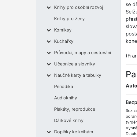
se d
Knihy pro osobní rozvoj
Selž
přes
Knihy pro ženy
slova
Komiksy
post
kone
Kuchařky
Průvodci, mapy a cestování
(Fra
Učebnice a slovníky
Pa
Naučné karty a tabulky
Auto
Periodika
Audioknihy
Bezp
Plakáty, reprodukce
Sezna
poran
Dárkové knihy
tvrdé
Vyhnět
Doplňky ke knihám
Dlouh