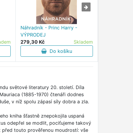
Náhradník - Princ Harry -
Jak chutná m
VÝPRODEJ
Mňačko - V
adem
279,30 Kč
Skladem
217,00 Kč
Do košíku
D
du světové literatury 20. století. Díla
 Mauriaca (1885-1970) čtenáři dodnes
uše, v níž spolu zápasí síly dobra a zla.
 jeho kniha šťastně znepokojila uspaná
tus odepřel se modlit, pociťujeme takový
 před touto prověřenou moudrostí: vše