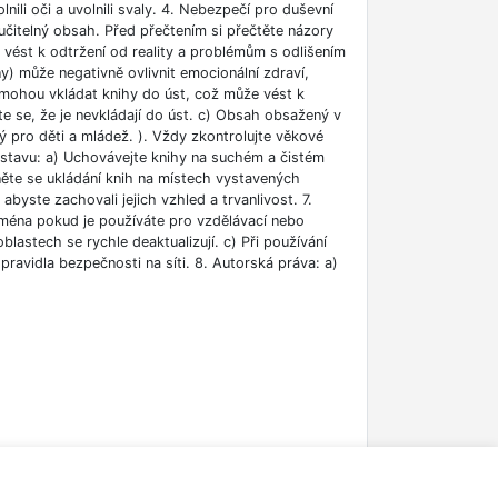
lnili oči a uvolnili svaly. 4. Nebezpečí pro duševní
učitelný obsah. Před přečtením si přečtěte názory
e vést k odtržení od reality a problémům s odlišením
ny) může negativně ovlivnit emocionální zdraví,
i mohou vkládat knihy do úst, což může vést k
ěte se, že je nevkládají do úst. c) Obsah obsažený v
 pro děti a mládež. ). Vždy zkontrolujte věkové
m stavu: a) Uchovávejte knihy na suchém a čistém
něte se ukládání knih na místech vystavených
abyste zachovali jejich vzhled a trvanlivost. 7.
jména pokud je používáte pro vzdělávací nebo
blastech se rychle deaktualizují. c) Při používání
ravidla bezpečnosti na síti. 8. Autorská práva: a)