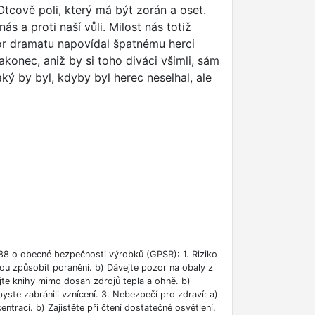
tcově poli, který má být zorán a oset.
s a proti naší vůli. Milost nás totiž
tor dramatu napovídal špatnému herci
nakonec, aniž by si toho diváci všimli, sám
ký by byl, kdyby byl herec neselhal, ale
88 o obecné bezpečnosti výrobků (GPSR): 1. Riziko
ou způsobit poranění. b) Dávejte pozor na obaly z
jte knihy mimo dosah zdrojů tepla a ohně. b)
ste zabránili vznícení. 3. Nebezpečí pro zdraví: a)
rací. b) Zajistěte při čtení dostatečné osvětlení,