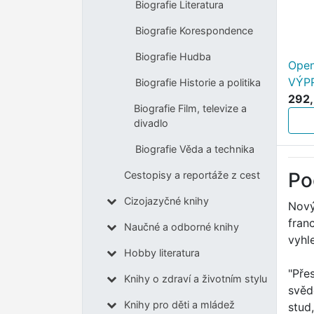
Biografie Literatura
Biografie Korespondence
Biografie Hudba
Open
VÝP
Biografie Historie a politika
292,
Biografie Film, televize a
divadlo
Biografie Věda a technika
Po
Cestopisy a reportáže z cest
Cizojazyčné knihy
Nový 
fran
Naučné a odborné knihy
vyhl
Hobby literatura
"Pře
Knihy o zdraví a životním stylu
svěd
Knihy pro děti a mládež
stud