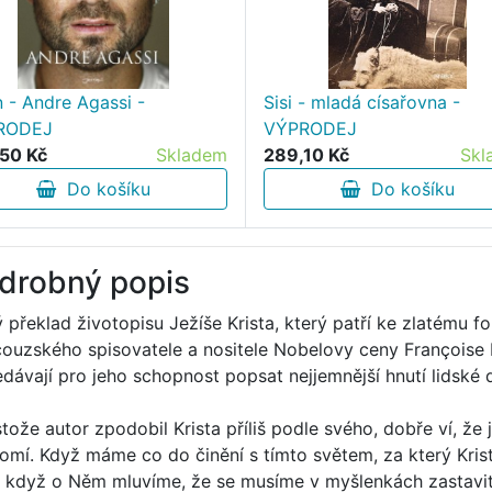
 - Andre Agassi -
Sisi - mladá císařovna -
RODEJ
VÝPRODEJ
50 Kč
Skladem
289,10 Kč
Skl
Do košíku
Do košíku
drobný popis
překlad životopisu Ježíše Krista, který patří ke zlatému fon
couzského spisovatele a nositele Nobelovy ceny Françoise
edávají pro jeho schopnost popsat nejjemnější hnutí lidské d
stože autor zpodobil Krista příliš podle svého, dobře ví, že
omí. Když máme co do činění s tímto světem, za který Kris
, když o Něm mluvíme, že se musíme v myšlenkách zastavit