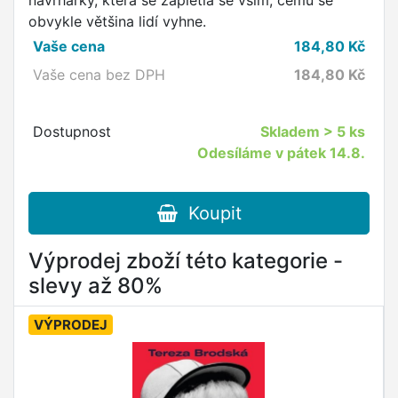
návrhářky, která se zapletla se vším, čemu se
obvykle většina lidí vyhne.
Vaše cena
184,80
Kč
Vaše cena bez DPH
184,80
Kč
Dostupnost
Skladem
> 5 ks
Odesíláme v pátek 14.8.
Koupit
Výprodej zboží této kategorie -
slevy až 80%
VÝPRODEJ