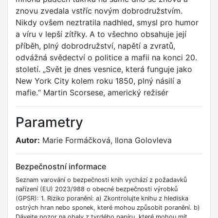
znovu zvedala vstříc novým dobrodružstvím.
Nikdy ovšem neztratila nadhled, smysl pro humor
a víru v lepší zítřky. A to všechno obsahuje její
příběh, plný dobrodružství, napětí a zvratů,
odvážná svědectví o politice a mafii na konci 20.
století. „Svět je dnes vesnice, která funguje jako
New York City kolem roku 1850, plný násilí a
mafie.“ Martin Scorsese, americký režisér
Parametry
Autor:
Marie Formáčková, Ilona Golovleva
Bezpečnostní informace
Seznam varování o bezpečnosti knih vychází z požadavků
nařízení (EU) 2023/988 o obecné bezpečnosti výrobků
(GPSR): 1. Riziko poranění: a) Zkontrolujte knihu z hlediska
ostrých hran nebo sponek, které mohou způsobit poranění. b)
Dávejte pozor na obaly z tvrdého papíru, které mohou mít