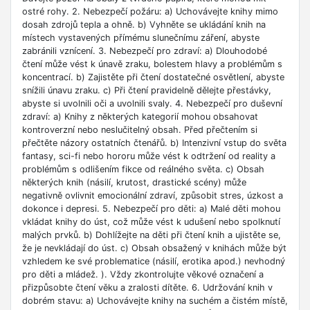
ostré rohy. 2. Nebezpečí požáru: a) Uchovávejte knihy mimo
dosah zdrojů tepla a ohně. b) Vyhněte se ukládání knih na
místech vystavených přímému slunečnímu záření, abyste
zabránili vznícení. 3. Nebezpečí pro zdraví: a) Dlouhodobé
čtení může vést k únavě zraku, bolestem hlavy a problémům s
koncentrací. b) Zajistěte při čtení dostatečné osvětlení, abyste
snížili únavu zraku. c) Při čtení pravidelně dělejte přestávky,
abyste si uvolnili oči a uvolnili svaly. 4. Nebezpečí pro duševní
zdraví: a) Knihy z některých kategorií mohou obsahovat
kontroverzní nebo neslučitelný obsah. Před přečtením si
přečtěte názory ostatních čtenářů. b) Intenzivní vstup do světa
fantasy, sci-fi nebo hororu může vést k odtržení od reality a
problémům s odlišením fikce od reálného světa. c) Obsah
některých knih (násilí, krutost, drastické scény) může
negativně ovlivnit emocionální zdraví, způsobit stres, úzkost a
dokonce i depresi. 5. Nebezpečí pro děti: a) Malé děti mohou
vkládat knihy do úst, což může vést k udušení nebo spolknutí
malých prvků. b) Dohlížejte na děti při čtení knih a ujistěte se,
že je nevkládají do úst. c) Obsah obsažený v knihách může být
vzhledem ke své problematice (násilí, erotika apod.) nevhodný
pro děti a mládež. ). Vždy zkontrolujte věkové označení a
přizpůsobte čtení věku a zralosti dítěte. 6. Udržování knih v
dobrém stavu: a) Uchovávejte knihy na suchém a čistém místě,