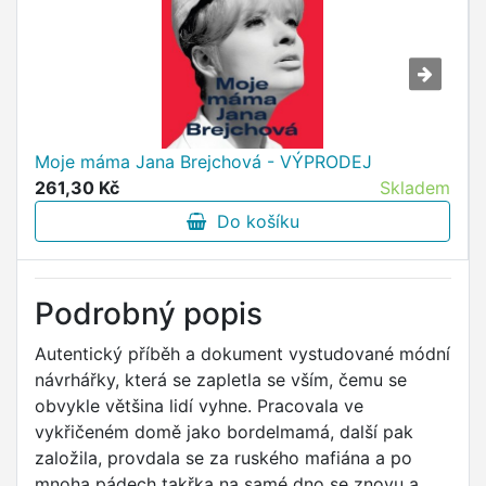
Moje máma Jana Brejchová - VÝPRODEJ
261,30 Kč
Skladem
Do košíku
Podrobný popis
Autentický příběh a dokument vystudované módní
návrhářky, která se zapletla se vším, čemu se
obvykle většina lidí vyhne. Pracovala ve
vykřičeném domě jako bordelmamá, další pak
založila, provdala se za ruského mafiána a po
mnoha pádech takřka na samé dno se znovu a