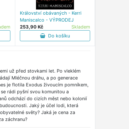
Království obávaných - Kerri
Vytanči z řa
Maniscalco - VÝPRODEJ
adem
253,90 Kč
Skladem
48,60 Kč
Do košíku
D
Zemi už před stovkami let. Po vleklém
vládají Mléčnou dráhu, a po generace
 Dnes je flotila Exodus živoucím pomníkem,
 se rádi pyšní svou komunitou a
danů odchází do cizích měst nebo kolonií
 budoucnosti. Jaký je účel lodi, která
é obyvatelné světy? Jaká je cena za
za záchranu?