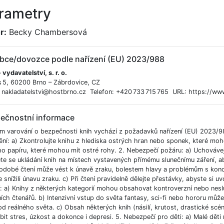
rametry
r:
Becky Chambersová
bce/dovozce podle nařízení (EU) 2023/988
 vydavatelství, s. r. o.
s 5, 60200 Brno – Zábrdovice, CZ
: nakladatelstvi@hostbrno.cz Telefon: +420 733 715 765 URL: https://www
ečnostní informace
m varování o bezpečnosti knih vychází z požadavků nařízení (EU) 2023/9
ění: a) Zkontrolujte knihu z hlediska ostrých hran nebo sponek, které moh
ho papíru, které mohou mít ostré rohy. 2. Nebezpečí požáru: a) Uchováve
e se ukládání knih na místech vystavených přímému slunečnímu záření, aby
odobé čtení může vést k únavě zraku, bolestem hlavy a problémům s koncent
 snížili únavu zraku. c) Při čtení pravidelně dělejte přestávky, abyste si uvo
í: a) Knihy z některých kategorií mohou obsahovat kontroverzní nebo nesl
ích čtenářů. b) Intenzivní vstup do světa fantasy, sci-fi nebo hororu můž
od reálného světa. c) Obsah některých knih (násilí, krutost, drastické scé
bit stres, úzkost a dokonce i depresi. 5. Nebezpečí pro děti: a) Malé dět