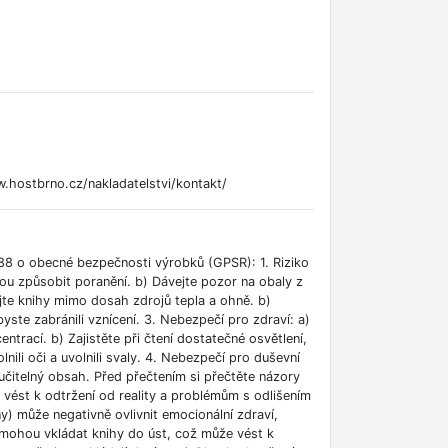
.hostbrno.cz/nakladatelstvi/kontakt/
88 o obecné bezpečnosti výrobků (GPSR): 1. Riziko
ou způsobit poranění. b) Dávejte pozor na obaly z
jte knihy mimo dosah zdrojů tepla a ohně. b)
ste zabránili vznícení. 3. Nebezpečí pro zdraví: a)
rací. b) Zajistěte při čtení dostatečné osvětlení,
lnili oči a uvolnili svaly. 4. Nebezpečí pro duševní
učitelný obsah. Před přečtením si přečtěte názory
e vést k odtržení od reality a problémům s odlišením
ny) může negativně ovlivnit emocionální zdraví,
i mohou vkládat knihy do úst, což může vést k