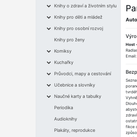
Pa
Knihy o zdraví a životním stylu
Knihy pro děti a mládež
Auto
Knihy pro osobní rozvoj
Výro
Knihy pro ženy
Host -
Radla
Komiksy
Email
Kuchařky
Bezp
Průvodci, mapy a cestování
Sezna
Učebnice a slovníky
poran
tvrdé
Naučné karty a tabulky
Vyhnět
Dlouh
Periodika
abyste
zdrav
Audioknihy
ostatn
fikce 
Plakáty, reprodukce
způso