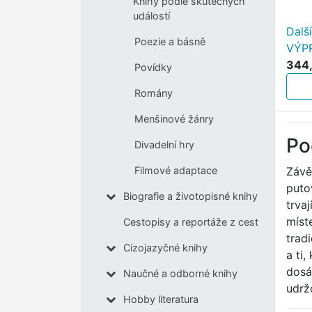
Knihy podle skutečných
událostí
Dalš
Poezie a básně
VÝP
344,
Povídky
Romány
Menšinové žánry
Po
Divadelní hry
Závě
Filmové adaptace
puto
Biografie a životopisné knihy
trva
míst
Cestopisy a reportáže z cest
trad
Cizojazyčné knihy
a ti,
dosá
Naučné a odborné knihy
udrž
Hobby literatura