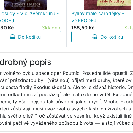
í osudy - Vlci zvěrokruhu -
Byliny malé čarodějky -
RODEJ
VÝPRODEJ
30 Kč
Skladem
158,50 Kč
Skl
Do košíku
Do košíku
drobný popis
r volného cyklu space oper Poutníci Poslední lidé opustili 
vání prázdnotou byli (většinou) přijati mezi druhy, které o
jící cesta flotily Exodus skončila. Ale to je dávná historie.
em, odkud mnozí pocházejí, ale málokdo ho viděl. Exodané
icemi, ty však nejsou tak původní, jak si myslí. Mnoho Exo
 kteří zůstávají, musí uvažovat o svých vlastních životech a
hla svého cíle? Proč zůstávat ve vesmíru, když existují jin
ování pečlivě vyváženého způsobu života — a stojí vůbec 