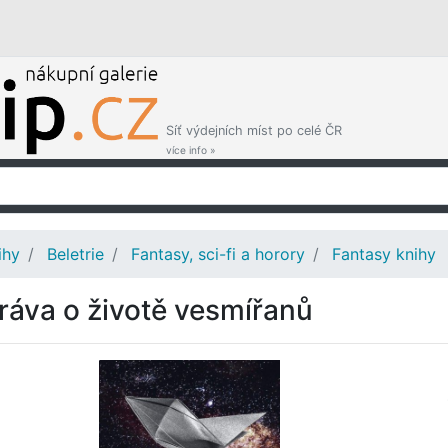
Síť výdejních míst po celé ČR
více info »
ihy
Beletrie
Fantasy, sci-fi a horory
Fantasy knihy
ráva o životě vesmířanů