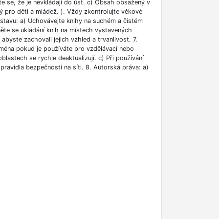
ěte se, že je nevkládají do úst. c) Obsah obsažený v
 pro děti a mládež. ). Vždy zkontrolujte věkové
m stavu: a) Uchovávejte knihy na suchém a čistém
něte se ukládání knih na místech vystavených
abyste zachovali jejich vzhled a trvanlivost. 7.
jména pokud je používáte pro vzdělávací nebo
blastech se rychle deaktualizují. c) Při používání
ravidla bezpečnosti na síti. 8. Autorská práva: a)