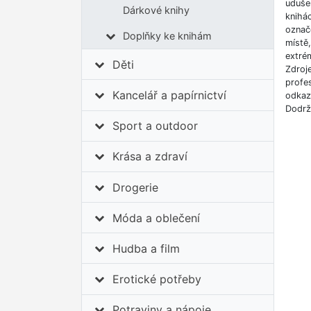
udušen
Dárkové knihy
knihá
označe
Doplňky ke knihám
místě
extrém
Děti
Zdroj
profes
Kancelář a papírnictví
odkazů
Dodrž
Sport a outdoor
Krása a zdraví
Drogerie
Móda a oblečení
Hudba a film
Erotické potřeby
Potraviny a nápoje