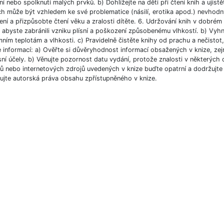
í nebo spolknutí malých prvků. b) Dohlížejte na děti při čtení knih a ujist
ch může být vzhledem ke své problematice (násilí, erotika apod.) nevhodný
ní a přizpůsobte čtení věku a zralosti dítěte. 6. Udržování knih v dobré
, abyste zabránili vzniku plísní a poškození způsobenému vlhkostí. b) Vyh
ním teplotám a vlhkosti. c) Pravidelně čistěte knihy od prachu a nečistot, 
e informací: a) Ověřte si důvěryhodnost informací obsažených v knize, ze
ní účely. b) Věnujte pozornost datu vydání, protože znalosti v některých o
 nebo internetových zdrojů uvedených v knize buďte opatrní a dodržujte p
ujte autorská práva obsahu zpřístupněného v knize.