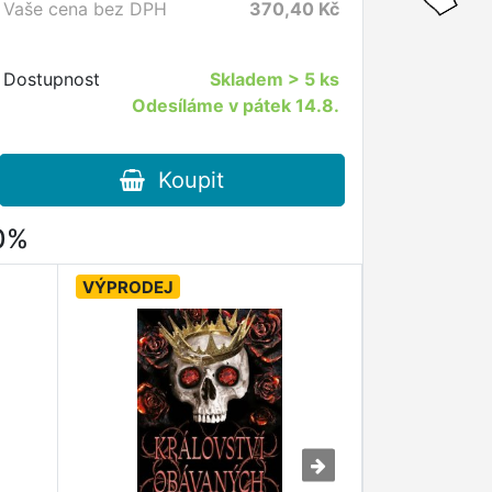
Vaše cena bez DPH
370,40
Kč
Dostupnost
Skladem
> 5 ks
Odesíláme v pátek 14.8.
Koupit
80%
VÝPRODEJ
VÝPRODEJ