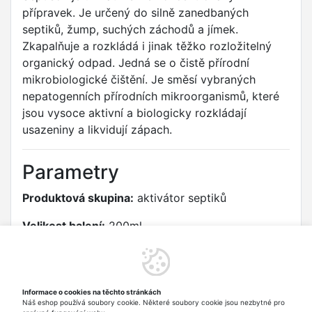
přípravek. Je určený do silně zanedbaných
septiků, žump, suchých záchodů a jímek.
Zkapalňuje a rozkládá i jinak těžko rozložitelný
organický odpad. Jedná se o čistě přírodní
mikrobiologické čištění. Je směsí vybraných
nepatogenních přírodních mikroorganismů, které
jsou vysoce aktivní a biologicky rozkládají
usazeniny a likvidují zápach.
Parametry
Produktová skupina:
aktivátor septiků
Velikost balení:
200ml
Výrobce/dovozce podle nařízení (EU) 2023/988
Nohel Garden a.s.
Informace o cookies na těchto stránkách
Budínek 86, 263 01 Dobříš, CZ
Náš eshop používá soubory cookie. Některé soubory cookie jsou nezbytné pro
Email: office@nohelgarden.cz Telefon: +420 318 533 511