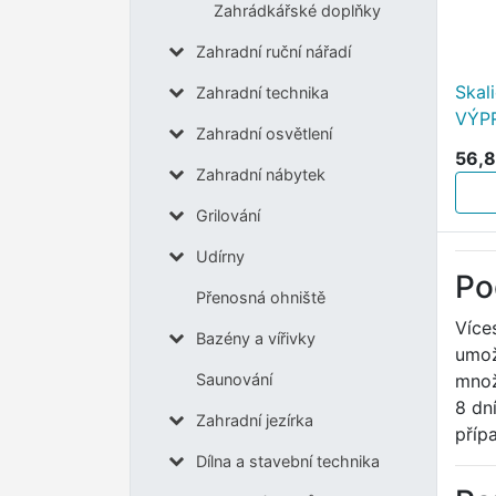
Zahrádkářské doplňky
Zahradní ruční nářadí
Skal
Zahradní technika
VÝP
Zahradní osvětlení
56,8
Zahradní nábytek
Grilování
Udírny
Po
Přenosná ohniště
Více
Bazény a vířivky
umož
množ
Saunování
8 dn
Zahradní jezírka
příp
Dílna a stavební technika