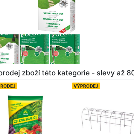
rodej zboží této kategorie - slevy až 
PRODEJ
VÝPRODEJ