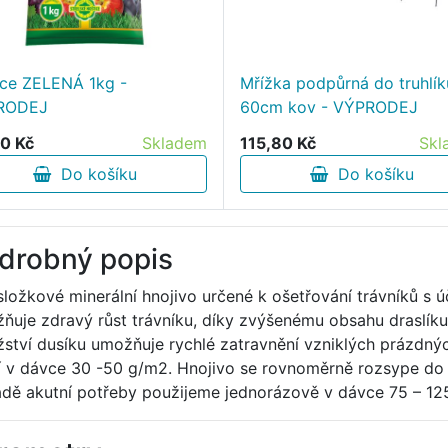
ice ZELENÁ 1kg -
Mřížka podpůrná do truhlík
RODEJ
60cm kov - VÝPRODEJ
0 Kč
Skladem
115,80 Kč
Skl
Do košíku
Do košíku
drobný popis
složkové minerální hnojivo určené k ošetřování trávníků s ú
ňuje zdravý růst trávníku, díky zvýšenému obsahu draslík
ství dusíku umožňuje rychlé zatravnění vzniklých prázdných
í v dávce 30 -50 g/m2. Hnojivo se rovnoměrně rozsype do 
adě akutní potřeby použijeme jednorázově v dávce 75 – 1