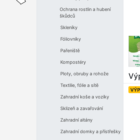
Ochrana rostlin a hubení
škůdců
Skleníky
Fóliovníky
Pařeniště
Kompostéry
Ploty, obruby a rohože
Výp
Textilie, fólie a sítě
VÝ
Zahradní koše a vozíky
Sklizeň a zavařování
Zahradní altány
Zahradní domky a přístřešky