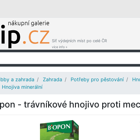
Síť výdejních míst po celé ČR
více info »
bby a zahrada
Zahrada
Potřeby pro pěstování
Hno
Hnojiva minerální
pon - trávníkové hnojivo proti me