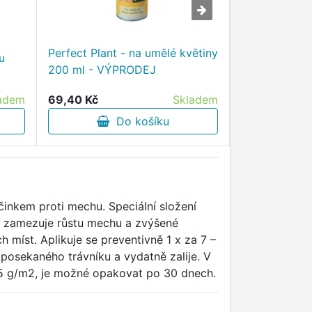
Perfect Plant - na umělé květiny
u
Semo Yzop lé
200 ml - VÝPRODEJ
VÝPRODEJ
69,40 Kč
Skladem
adem
16,40 Kč
Do košíku
D
činkem proti mechu. Speciální složení
u zamezuje růstu mechu a zvýšené
 míst. Aplikuje se preventivně 1 x za 7 –
posekaného trávníku a vydatně zalije. V
25 g/m2, je možné opakovat po 30 dnech.