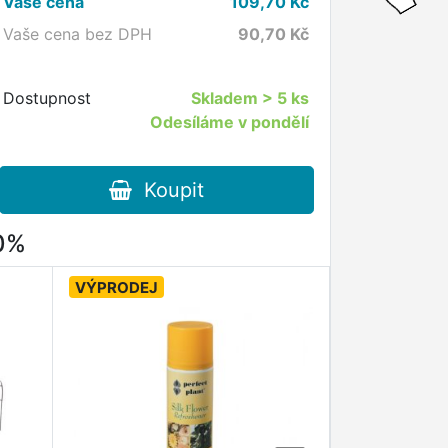
Vaše cena
109,70
Kč
Vaše cena bez DPH
90,70
Kč
Dostupnost
Skladem
> 5 ks
Odesíláme v pondělí
Koupit
80%
VÝPRODEJ
VÝPRODEJ