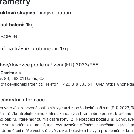
rametry
uktová skupina:
hnojivo bopon
kost balení:
1kg
BOPON
ní:
na trávník proti mechu 1kg
bce/dovozce podle nařízení (EU) 2023/988
 Garden a.s.
ek 86, 263 01 Dobříš, CZ
: office@nohelgarden.cz Telefon: +420 318 533 511 URL: https://nohelga
ečnostní informace
m varování o bezpečnosti knih vychází z požadavků nařízení (EU) 2023/9
ění: a) Zkontrolujte knihu z hlediska ostrých hran nebo sponek, které moh
ho papíru, které mohou mít ostré rohy. 2. Nebezpečí požáru: a) Uchováve
e se ukládání knih na místech vystavených přímému slunečnímu záření, aby
odobé čtení může vést k únavě zraku, bolestem hlavy a problémům s koncent