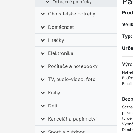
Pa
Ochranné pomůcky
Prod
Chovatelské potřeby
Veli
Domácnost
Typ:
Hračky
Urče
Elektronika
Výro
Počítače a notebooky
Nohel
Budín
TV, audio-video, foto
Email
Knihy
Bezp
Děti
Sezna
poran
Kancelář a papírnictví
tvrdé
Vyhnět
Dlouh
Sport a outdoor