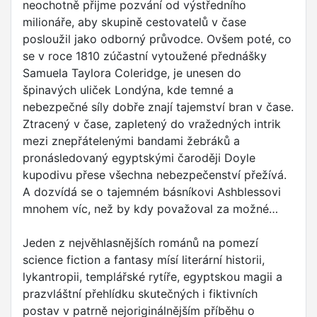
neochotně přijme pozvání od výstředního
milionáře, aby skupině cestovatelů v čase
posloužil jako odborný průvodce. Ovšem poté, co
se v roce 1810 zúčastní vytoužené přednášky
Samuela Taylora Coleridge, je unesen do
špinavých uliček Londýna, kde temné a
nebezpečné síly dobře znají tajemství bran v čase.
Ztracený v čase, zapletený do vražedných intrik
mezi znepřátelenými bandami žebráků a
pronásledovaný egyptskými čaroději Doyle
kupodivu přese všechna nebezpečenství přežívá.
A dozvídá se o tajemném básníkovi Ashblessovi
mnohem víc, než by kdy považoval za možné…
Jeden z nejvěhlasnějších románů na pomezí
science fiction a fantasy mísí literární historii,
lykantropii, templářské rytíře, egyptskou magii a
prazvláštní přehlídku skutečných i fiktivních
postav v patrně nejoriginálnějším příběhu o