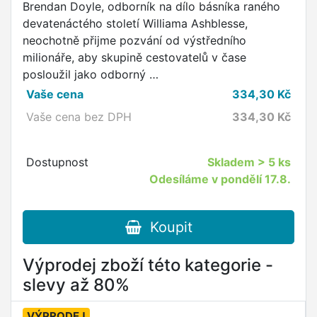
Brendan Doyle, odborník na dílo básníka raného
devatenáctého století Williama Ashblesse,
neochotně přijme pozvání od výstředního
milionáře, aby skupině cestovatelů v čase
posloužil jako odborný …
Vaše cena
334,30
Kč
Vaše cena bez DPH
334,30
Kč
Dostupnost
Skladem
> 5 ks
Odesíláme v pondělí 17.8.
Koupit
Výprodej zboží této kategorie -
slevy až 80%
VÝPRODEJ