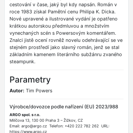
cestování v čase, jaký byl kdy napsán. Román v
roce 1983 získal Pamětní cenu Philipa K. Dicka.
Nové upravené a ilustrované vydání je opatřeno
krátkou autorskou předmluvou a množstvím
vynechaných scén s Powersovým komentářem.
Znalci jistě ocení rovněž novelu odehrávající se ve
stejném prostředí jako slavný román, jenž se stal
základním kamenem literárního subžánru zvaného
steampunk.
Parametry
Autor:
Tim Powers
Výrobce/dovozce podle nařízení (EU) 2023/988
ARGO spol. s r.o.
Milíčova 13, 130 00 Praha 3 – Žižkov, CZ
Email: argo@argo.cz Telefon: +420 222 782 262 URL:
https://www.argo.cz