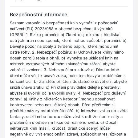
Bezpečnostní informace
Seznam varování o bezpečnosti knih vychází z požadavků
nařízení (EU) 2023/988 o obecné bezpečnosti výrobků
(GPSR): 1. Riziko poranění: a) Zkontrolujte knihu z hlediska
ostrých hran nebo sponek, které mohou způsobit poranění. b)
Dávejte pozor na obaly z tvrdého papíru, které mohou mít
ostré rohy. 2. Nebezpečí požáru: a) Uchovávejte knihy mimo
dosah zdrojů tepla a ohně. b) Vyhněte se ukládání knih na
místech vystavených přímému slunečnímu záření, abyste
zabránili vznícení. 3. Nebezpečí pro zdraví: a) Dlouhodobé
čtení může vést k únavě zraku, bolestem hlavy a problémům s
koncentrací. b) Zajistěte při čtení dostatečné osvětlení, abyste
snížili únavu zraku. c) Při čtení pravidelně dělejte přestávky,
abyste si uvolnili oči a uvolnili svaly. 4. Nebezpečí pro duševní
zdraví: a) Knihy z některých kategorií mohou obsahovat
kontroverzní nebo neslučitelný obsah. Před přečtením si
přečtěte názory ostatních čtenářů. b) Intenzivní vstup do světa
fantasy, sci-fi nebo hororu může vést k odtržení od reality a
problémům s odlišením fikce od reálného světa. c) Obsah
některých knih (násilí, krutost, drastické scény) může
negativně ovlivnit emocionální zdraví, způsobit stres, úzkost a