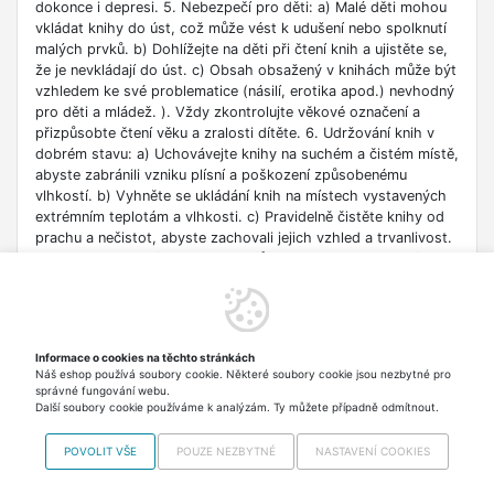
dokonce i depresi. 5. Nebezpečí pro děti: a) Malé děti mohou
vkládat knihy do úst, což může vést k udušení nebo spolknutí
malých prvků. b) Dohlížejte na děti při čtení knih a ujistěte se,
že je nevkládají do úst. c) Obsah obsažený v knihách může být
vzhledem ke své problematice (násilí, erotika apod.) nevhodný
pro děti a mládež. ). Vždy zkontrolujte věkové označení a
přizpůsobte čtení věku a zralosti dítěte. 6. Udržování knih v
dobrém stavu: a) Uchovávejte knihy na suchém a čistém místě,
abyste zabránili vzniku plísní a poškození způsobenému
vlhkostí. b) Vyhněte se ukládání knih na místech vystavených
extrémním teplotám a vlhkosti. c) Pravidelně čistěte knihy od
prachu a nečistot, abyste zachovali jejich vzhled a trvanlivost.
7. Zdroje informací: a) Ověřte si důvěryhodnost informací
obsažených v knize, zejména pokud je používáte pro
vzdělávací nebo profesní účely. b) Věnujte pozornost datu
vydání, protože znalosti v některých oblastech se rychle
deaktualizují. c) Při používání odkazů nebo internetových
Informace o cookies na těchto stránkách
zdrojů uvedených v knize buďte opatrní a dodržujte pravidla
Náš eshop používá soubory cookie. Některé soubory cookie jsou nezbytné pro
bezpečnosti na síti. 8. Autorská práva: a) Dodržujte autorská
správné fungování webu.
práva obsahu zpřístupněného v knize.
Další soubory cookie používáme k analýzám. Ty můžete případně odmítnout.
POVOLIT VŠE
POUZE NEZBYTNÉ
NASTAVENÍ COOKIES
Copyright © 2012-2026 VISO TRADE s.r.o.,
info@supertip.cz