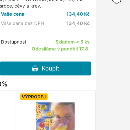
srdce, cévy a krev.
Vaše cena
134,40
Kč
Vaše cena bez DPH
134,40
Kč
Dostupnost
Skladem
> 5 ks
Odesíláme v pondělí 17.8.
Koupit
80%
VÝPRODEJ
VÝPRODEJ