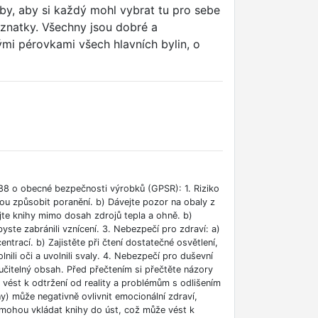
čby, aby si každý mohl vybrat tu pro sebe
oznatky. Všechny jsou dobré a
ými pérovkami všech hlavních bylin, o
88 o obecné bezpečnosti výrobků (GPSR): 1. Riziko
ou způsobit poranění. b) Dávejte pozor na obaly z
jte knihy mimo dosah zdrojů tepla a ohně. b)
ste zabránili vznícení. 3. Nebezpečí pro zdraví: a)
rací. b) Zajistěte při čtení dostatečné osvětlení,
lnili oči a uvolnili svaly. 4. Nebezpečí pro duševní
učitelný obsah. Před přečtením si přečtěte názory
e vést k odtržení od reality a problémům s odlišením
ny) může negativně ovlivnit emocionální zdraví,
i mohou vkládat knihy do úst, což může vést k