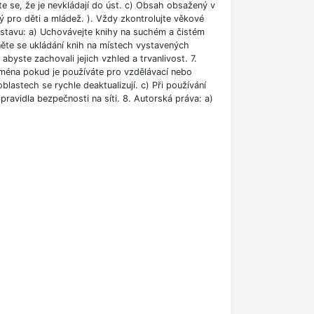
ěte se, že je nevkládají do úst. c) Obsah obsažený v
 pro děti a mládež. ). Vždy zkontrolujte věkové
m stavu: a) Uchovávejte knihy na suchém a čistém
něte se ukládání knih na místech vystavených
abyste zachovali jejich vzhled a trvanlivost. 7.
jména pokud je používáte pro vzdělávací nebo
blastech se rychle deaktualizují. c) Při používání
ravidla bezpečnosti na síti. 8. Autorská práva: a)