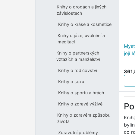
Knihy o drogách a jiných
závislostech
Knihy o kráse a kosmetice
Knihy o józe, uvolnění a
meditaci
Mysti
její
Knihy o partnerských
vztazích a manželství
Knihy o rodičovství
361,
Knihy o sexu
Knihy o sportu a hrách
Po
Knihy o zdravé výživě
Knihy o zdravém způsobu
Knih
života
byli
co r
Zdravotní problémy