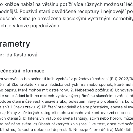
to knížce nabízí na většinu potíží více různých možností lé
hodnější. Používá staré osvědčené receptury i nejnovější p
oušené. Kniha je provázena klasickými výstižnými černobíl
ých je v knize pojednáváno.
rametry
r:
Ida Rystonová
ečnostní informace
m varování o bezpečnosti knih vychází z požadavků nařízení (EU) 2023/9
ění: a) Zkontrolujte knihu z hlediska ostrých hran nebo sponek, které moh
ho papíru, které mohou mít ostré rohy. 2. Nebezpečí požáru: a) Uchováve
e se ukládání knih na místech vystavených přímému slunečnímu záření, aby
odobé čtení může vést k únavě zraku, bolestem hlavy a problémům s koncent
 snížili únavu zraku. c) Při čtení pravidelně dělejte přestávky, abyste si uvo
í: a) Knihy z některých kategorií mohou obsahovat kontroverzní nebo nesl
ích čtenářů. b) Intenzivní vstup do světa fantasy, sci-fi nebo hororu můž
od reálného světa. c) Obsah některých knih (násilí, krutost, drastické scé
bit stres, úzkost a dokonce i depresi. 5. Nebezpečí pro děti: a) Malé dět