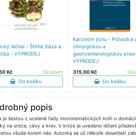
Karcinom jícnu - Průvodce 
cký léčitel - Štítná žláza a
chirurgickou a
 léčba - VÝPRODEJ
gastroenterologickou praxi
VÝPRODEJ
50 Kč
Skladem
315,00 Kč
Skl
Do košíku
Do košíku
drobný popis
a je šestou z ucelené řady monotematických knih o domácím
nky na srdce, cévy a krev. V knize je uvedeno léčení předev
ostou všude kolem nás. Autorka se už několik desetiletí zab