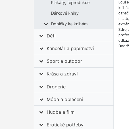
udušen
Plakáty, reprodukce
knihá
Dárkové knihy
označe
místě
Doplňky ke knihám
extrém
Zdroj
profes
Děti
odkazů
Dodrž
Kancelář a papírnictví
Sport a outdoor
Krása a zdraví
Drogerie
Móda a oblečení
Hudba a film
Erotické potřeby