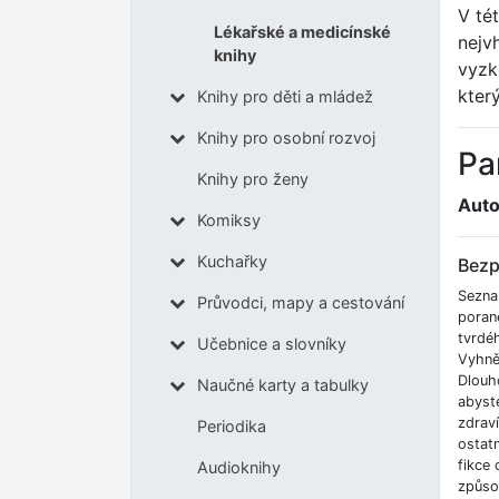
V té
Lékařské a medicínské
nejv
knihy
vyzk
kter
Knihy pro děti a mládež
Knihy pro osobní rozvoj
Pa
Knihy pro ženy
Auto
Komiksy
Kuchařky
Bezp
Sezna
Průvodci, mapy a cestování
poran
tvrdé
Učebnice a slovníky
Vyhnět
Dlouh
Naučné karty a tabulky
abyste
zdrav
Periodika
ostatn
fikce 
Audioknihy
způso