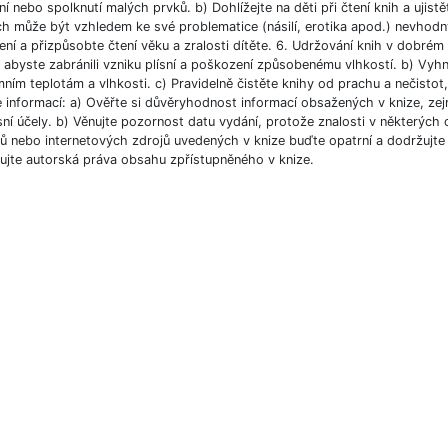
í nebo spolknutí malých prvků. b) Dohlížejte na děti při čtení knih a ujist
ch může být vzhledem ke své problematice (násilí, erotika apod.) nevhodný
ní a přizpůsobte čtení věku a zralosti dítěte. 6. Udržování knih v dobré
, abyste zabránili vzniku plísní a poškození způsobenému vlhkostí. b) Vyh
ním teplotám a vlhkosti. c) Pravidelně čistěte knihy od prachu a nečistot, 
e informací: a) Ověřte si důvěryhodnost informací obsažených v knize, ze
ní účely. b) Věnujte pozornost datu vydání, protože znalosti v některých o
 nebo internetových zdrojů uvedených v knize buďte opatrní a dodržujte p
ujte autorská práva obsahu zpřístupněného v knize.