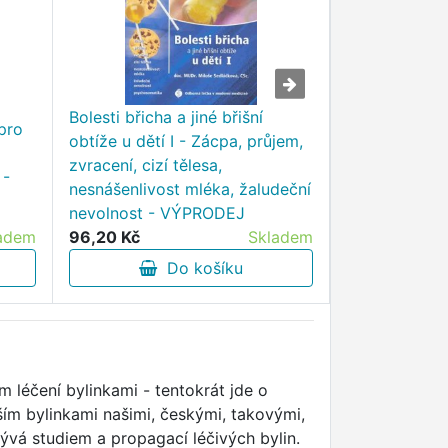
Bolesti břicha a jiné břišní
pro
obtíže u dětí I - Zácpa, průjem,
Jsem z tebe
zvracení, cizí tělesa,
jak partnersk
 -
nesnášenlivost mléka, žaludeční
naše zdraví
nevolnost - VÝPRODEJ
adem
96,20 Kč
Skladem
208,60 Kč
Do košíku
D
 léčení bylinkami - tentokrát jde o
ším bylinkami našimi, českými, takovými,
ývá studiem a propagací léčivých bylin.