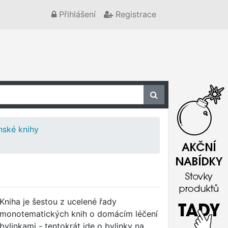
Přihlášení
Registrace
nské knihy
Kniha je šestou z ucelené řady
monotematických knih o domácím léčení
bylinkami - tentokrát jde o bylinky na