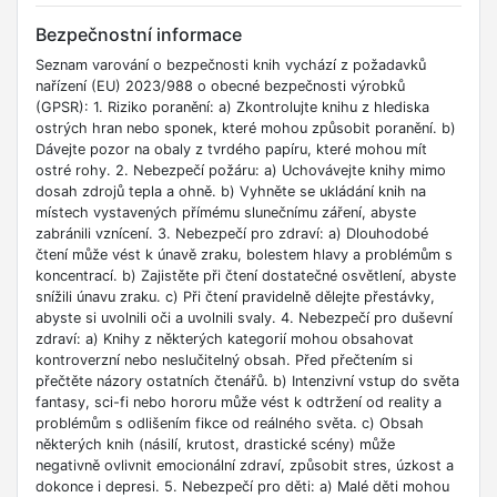
Bezpečnostní informace
Seznam varování o bezpečnosti knih vychází z požadavků
nařízení (EU) 2023/988 o obecné bezpečnosti výrobků
(GPSR): 1. Riziko poranění: a) Zkontrolujte knihu z hlediska
ostrých hran nebo sponek, které mohou způsobit poranění. b)
Dávejte pozor na obaly z tvrdého papíru, které mohou mít
ostré rohy. 2. Nebezpečí požáru: a) Uchovávejte knihy mimo
dosah zdrojů tepla a ohně. b) Vyhněte se ukládání knih na
místech vystavených přímému slunečnímu záření, abyste
zabránili vznícení. 3. Nebezpečí pro zdraví: a) Dlouhodobé
čtení může vést k únavě zraku, bolestem hlavy a problémům s
koncentrací. b) Zajistěte při čtení dostatečné osvětlení, abyste
snížili únavu zraku. c) Při čtení pravidelně dělejte přestávky,
abyste si uvolnili oči a uvolnili svaly. 4. Nebezpečí pro duševní
zdraví: a) Knihy z některých kategorií mohou obsahovat
kontroverzní nebo neslučitelný obsah. Před přečtením si
přečtěte názory ostatních čtenářů. b) Intenzivní vstup do světa
fantasy, sci-fi nebo hororu může vést k odtržení od reality a
problémům s odlišením fikce od reálného světa. c) Obsah
některých knih (násilí, krutost, drastické scény) může
negativně ovlivnit emocionální zdraví, způsobit stres, úzkost a
dokonce i depresi. 5. Nebezpečí pro děti: a) Malé děti mohou