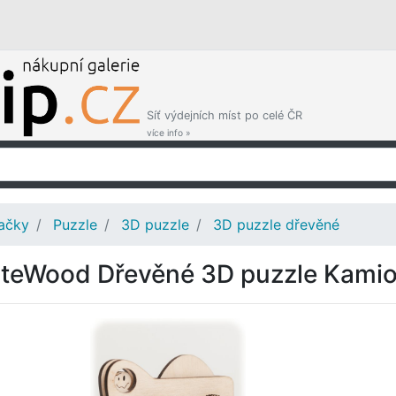
Síť výdejních míst po celé ČR
více info »
ačky
Puzzle
3D puzzle
3D puzzle dřevěné
teWood Dřevěné 3D puzzle Kamio