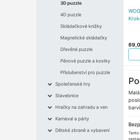
3D puzzle
WOO
4D puzzle
Krok
Skládačkové knižky
Magnetické skládačky
69,0
Dřevěné puzzle
Pěnové puzzle a kostky
Příslušenství pro puzzle
Po
Společenské hry
Malá
Stavebnice
posl
barv
Hračky na zahradu a ven
Karneval a párty
Bezp
Dětské zbraně a vybavení
Tento
sesta