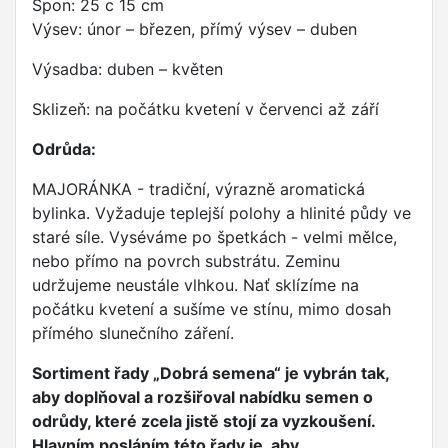
Spon: 25 c 15 cm
Výsev: únor – březen, přímý výsev – duben
Výsadba: duben – květen
Sklizeň: na počátku kvetení v červenci až září
Odrůda:
MAJORÁNKA - tradiční, výrazně aromatická
bylinka. Vyžaduje teplejší polohy a hlinité půdy ve
staré síle. Vyséváme po špetkách - velmi mělce,
nebo přímo na povrch substrátu. Zeminu
udržujeme neustále vlhkou. Nať sklízíme na
počátku kvetení a sušíme ve stínu, mimo dosah
přímého slunečního záření.
Sortiment řady „Dobrá semena“ je vybrán tak,
aby doplňoval a rozšiřoval nabídku semen o
odrůdy, které zcela jistě stojí za vyzkoušení.
Hlavním posláním této řady je, aby