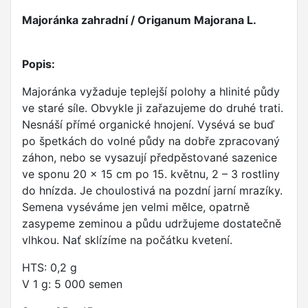
Majoránka zahradní / Origanum Majorana L.
Popis:
Majoránka vyžaduje teplejší polohy a hlinité půdy
ve staré síle. Obvykle ji zařazujeme do druhé trati.
Nesnáší přímé organické hnojení. Vysévá se buď
po špetkách do volné půdy na dobře zpracovaný
záhon, nebo se vysazují předpěstované sazenice
ve sponu 20 x 15 cm po 15. květnu, 2 – 3 rostliny
do hnízda. Je choulostivá na pozdní jarní mrazíky.
Semena vyséváme jen velmi mělce, opatrně
zasypeme zeminou a půdu udržujeme dostatečně
vlhkou. Nať sklízíme na počátku kvetení.
HTS: 0,2 g
V 1 g: 5 000 semen