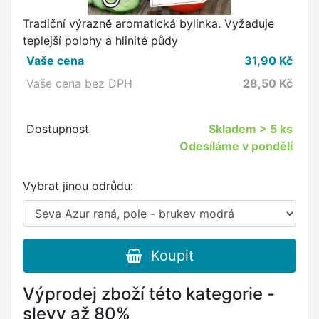
Tradiční výrazně aromatická bylinka. Vyžaduje
teplejší polohy a hlinité půdy
Vaše cena
31,90
Kč
Vaše cena bez DPH
28,50
Kč
Dostupnost
Skladem
> 5 ks
Odesíláme v pondělí
Vybrat jinou odrůdu:
Koupit
Výprodej zboží této kategorie -
slevy až 80%