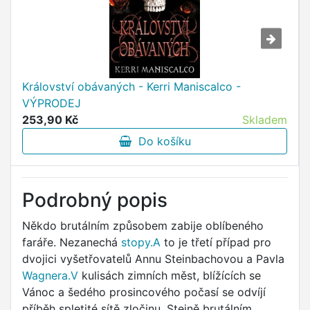
Království obávaných - Kerri Maniscalco -
VÝPRODEJ
253,90 Kč
Skladem
Do košíku
Podrobný popis
Někdo brutálním způsobem zabije oblíbeného
faráře. Nezanechá
stopy.A
to je třetí případ pro
dvojici vyšetřovatelů Annu Steinbachovou a Pavla
Wagnera.V
kulisách zimních měst, blížících se
Vánoc a šedého prosincového počasí se odvíjí
příběh spletité sítě zločinu. Stejně brutálním