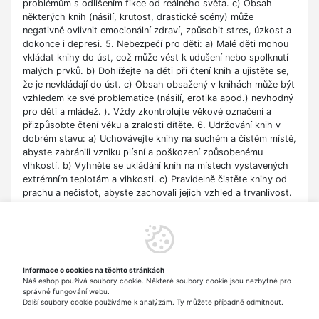
problémům s odlišením fikce od reálného světa. c) Obsah
některých knih (násilí, krutost, drastické scény) může
negativně ovlivnit emocionální zdraví, způsobit stres, úzkost a
dokonce i depresi. 5. Nebezpečí pro děti: a) Malé děti mohou
vkládat knihy do úst, což může vést k udušení nebo spolknutí
malých prvků. b) Dohlížejte na děti při čtení knih a ujistěte se,
že je nevkládají do úst. c) Obsah obsažený v knihách může být
vzhledem ke své problematice (násilí, erotika apod.) nevhodný
pro děti a mládež. ). Vždy zkontrolujte věkové označení a
přizpůsobte čtení věku a zralosti dítěte. 6. Udržování knih v
dobrém stavu: a) Uchovávejte knihy na suchém a čistém místě,
abyste zabránili vzniku plísní a poškození způsobenému
vlhkostí. b) Vyhněte se ukládání knih na místech vystavených
extrémním teplotám a vlhkosti. c) Pravidelně čistěte knihy od
prachu a nečistot, abyste zachovali jejich vzhled a trvanlivost.
7. Zdroje informací: a) Ověřte si důvěryhodnost informací
obsažených v knize, zejména pokud je používáte pro
vzdělávací nebo profesní účely. b) Věnujte pozornost datu
vydání, protože znalosti v některých oblastech se rychle
deaktualizují. c) Při používání odkazů nebo internetových
Informace o cookies na těchto stránkách
zdrojů uvedených v knize buďte opatrní a dodržujte pravidla
Náš eshop používá soubory cookie. Některé soubory cookie jsou nezbytné pro
bezpečnosti na síti. 8. Autorská práva: a) Dodržujte autorská
správné fungování webu.
práva obsahu zpřístupněného v knize.
Další soubory cookie používáme k analýzám. Ty můžete případně odmítnout.