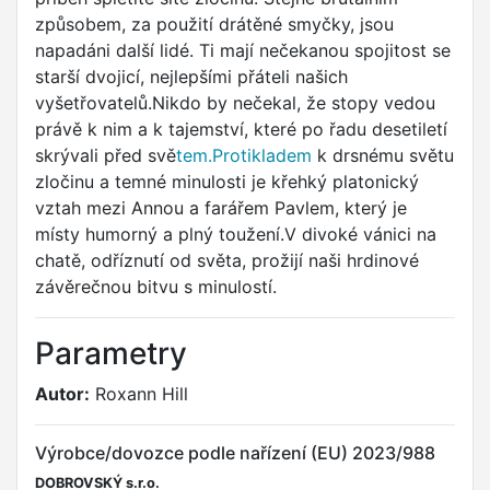
způsobem, za použití drátěné smyčky, jsou
napadáni další lidé. Ti mají nečekanou spojitost se
starší dvojicí, nejlepšími přáteli našich
vyšetřovatelů.Nikdo by nečekal, že stopy vedou
právě k nim a k tajemství, které po řadu desetiletí
skrývali před svě
tem.Protikladem
k drsnému světu
zločinu a temné minulosti je křehký platonický
vztah mezi Annou a farářem Pavlem, který je
místy humorný a plný toužení.V divoké vánici na
chatě, odříznutí od světa, prožijí naši hrdinové
závěrečnou bitvu s minulostí.
Parametry
Autor:
Roxann Hill
Výrobce/dovozce podle nařízení (EU) 2023/988
DOBROVSKÝ s.r.o.