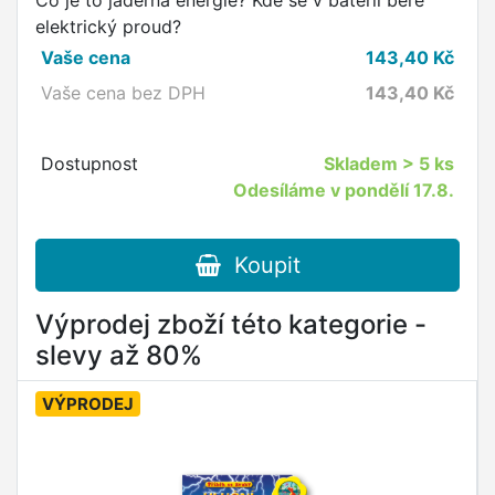
Co je to jaderná energie? Kde se v baterii bere
elektrický proud?
Vaše cena
143,40
Kč
Vaše cena bez DPH
143,40
Kč
Dostupnost
Skladem
> 5 ks
Odesíláme v pondělí 17.8.
Koupit
Výprodej zboží této kategorie -
slevy až 80%
VÝPRODEJ