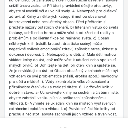
koncentrací. b) Zajistěte při čtení dostatečné osvětlení, abyste
snížili únavu zraku. c) Při čtení pravidelně dělejte přestávky,
abyste si uvolnili oči a uvolnili svaly. 4. Nebezpečí pro duševní
zdraví: a) Knihy z některých kategorií mohou obsahovat
kontroverzní nebo neslučitelný obsah. Před přečtením si
přečtěte názory ostatních čtenářů. b) Intenzivní vstup do světa
fantasy, sci-fi nebo hororu může vést k odtržení od reality a
problémům s odlišením fikce od reálného světa. c) Obsah
některých knih (násilí, krutost, drastické scény) může
negativně ovlivnit emocionální zdraví, způsobit stres, úzkost a
dokonce i depresi. 5. Nebezpečí pro děti: a) Malé děti mohou
vkládat knihy do úst, což může vést k udušení nebo spolknutí
malých prvků. b) Dohlížejte na děti při čtení knih a ujistěte se,
že je nevkládají do úst. c) Obsah obsažený v knihách může být
vzhledem ke své problematice (násilí, erotika apod.) nevhodný
pro děti a mládež. ). Vždy zkontrolujte věkové označení a
přizpůsobte čtení věku a zralosti dítěte. 6. Udržování knih v
dobrém stavu: a) Uchovávejte knihy na suchém a čistém místě,
abyste zabránili vzniku plísní a poškození způsobenému
vlhkostí. b) Vyhněte se ukládání knih na místech vystavených
extrémním teplotám a vlhkosti. c) Pravidelně čistěte knihy od
prachu a nečistot, abyste zachovali jejich vzhled a trvanlivost.
7. Zdroje informací: a) Ověřte si důvěryhodnost informací
obsažených v knize, zejména pokud je používáte pro