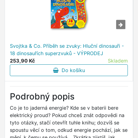
Svojtka & Co. Příběh se zvuky: Hluční dinosauři -
18 dinosauřích superzvuků - VÝPRODEJ
253,90 Kč
Skladem
Do košíku
Podrobný popis
Co je to jaderná energie? Kde se v baterii bere
elektrický proud? Pokud chceš znát odpovědi na
tyto otázky, stačí otevřít tuhle knihu; dozvíš se
spoustu věcí o tom, odkud energie pochází, jak se
mění, k čemu se používá… Zkrátka zjistíš, jak