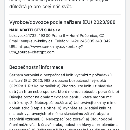
důležitá je pro celý náš svět.
Výrobce/dovozce podle nařízení (EU) 2023/988
NAKLADATELSTVÍ SUN s.r.o.
Lukavecká 1732, 193 00 Praha 9 – Horní Počernice, CZ
Email: sun@sun‑knihy.cz Telefon: +420 245 005 340–342
URL: https://www.sun-knihy.cz/kontakty?
utm_source=chatgpt.com
Bezpečnostní informace
Seznam varování o bezpečnosti knih vychází z požadavků
nařízení (EU) 2023/988 o obecné bezpečnosti výrobků
(GPSR): 1. Riziko poranění: a) Zkontrolujte knihu z hlediska
ostrých hran nebo sponek, které mohou způsobit poranění. b)
Dávejte pozor na obaly z tvrdého papíru, které mohou mít
ostré rohy. 2. Nebezpečí požáru: a) Uchovávejte knihy mimo
dosah zdrojů tepla a ohně. b) Vyhněte se ukládání knih na
místech vystavených přímému slunečnímu záření, abyste
zabránili vznícení. 3. Nebezpečí pro zdraví: a) Dlouhodobé
čtení může vést k únavě zraku, bolestem hlavy a problémům s