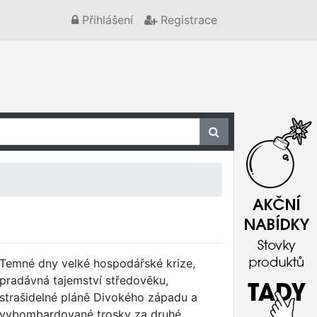
Přihlášení
Registrace
Temné dny velké hospodářské krize,
pradávná tajemství středověku,
strašidelné pláně Divokého západu a
vybombardované trosky za druhé