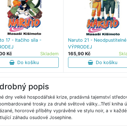
o 17 - Itačiho síla -
Naruto 21 - Neodpustitelné
RODEJ
VÝPRODEJ
00 Kč
Skladem
165,90 Kč
Skl
Do košíku
Do košíku
drobný popis
é dny velké hospodářské krize, pradávná tajemství středo
bombardované trosky za druhé světové války…Třetí kniha ús
ázané, hororové příběhy vyprávěné ve stylu noir, a v každé
tlující záhadu osudové Josephine.