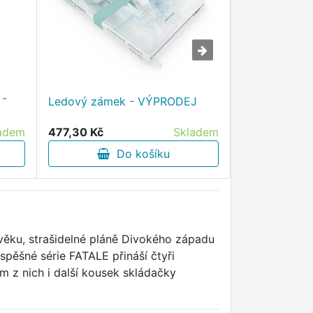
 -
Dívčí válka 5 
Ledový zámek - VÝPRODEJ
VÝPRODEJ
477,30 Kč
Skladem
adem
173,60 Kč
Do košíku
D
věku, strašidelné pláně Divokého západu
pěšné série FATALE přináší čtyři
m z nich i další kousek skládačky