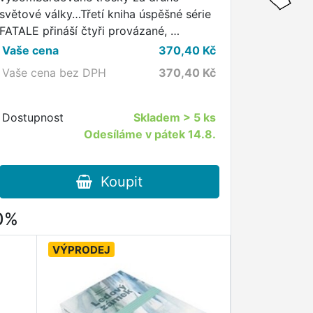
světové války…Třetí kniha úspěšné série
FATALE přináší čtyři provázané, …
Vaše cena
370,40
Kč
Vaše cena bez DPH
370,40
Kč
Dostupnost
Skladem
> 5 ks
Odesíláme v pátek 14.8.
Koupit
80%
VÝPRODEJ
VÝPRODEJ