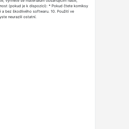
ěte, vyhněte se materiálům obsahujícím násilí,
čnost (pokud je k dispozici): * Pokud čtete komiksy
né a bez škodlivého softwaru. 10. Použití ve
ste neurazili ostatní.