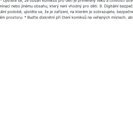
 * Ujistěte se, že obsah komiksů pro děti je přiměřený věku a citlivosti dít
minaci nebo jinému obsahu, který není vhodný pro děti. 9. Digitální bezpe
tální podobě, ujistěte se, že je zařízení, na kterém je zobrazujete, bezpeč
ém prostoru: * Buďte diskrétní při čtení komiksů na veřejných místech, aby