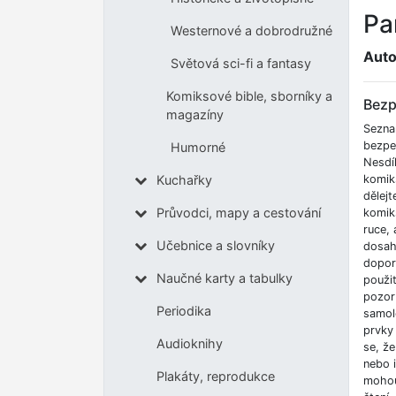
Pa
Westernové a dobrodružné
Auto
Světová sci-fi a fantasy
Komiksové bible, sborníky a
Bezp
magazíny
Sezna
bezpe
Humorné
Nesdíl
komik
Kuchařky
dělejt
Průvodci, mapy a cestování
komik
ruce,
Učebnice a slovníky
dosah
dopor
Naučné karty a tabulky
použi
pozor
Periodika
samole
prvky 
Audioknihy
se, že
nebo 
Plakáty, reprodukce
mohou