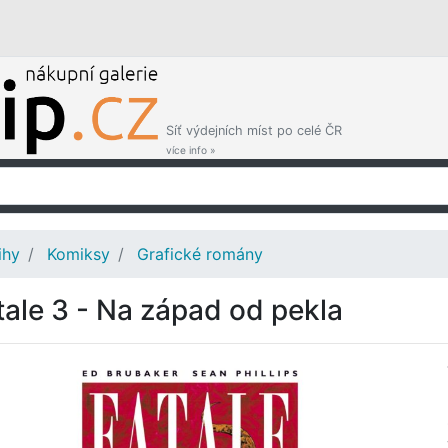
Síť výdejních míst po celé ČR
více info »
ihy
Komiksy
Grafické romány
tale 3 - Na západ od pekla