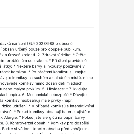
adavků nařízení (EU) 2023/988 o obecné
ují obsah určený pouze pro dospělé publikum.
k a úroveň zralosti. 2. Zdravotní rizika: * Čtěte
ním problémům se zrakem. * Při čtení pravidelně
é látky: * Některé barvy a inkousty používané v
ánek komiksu. * Po přečtení komiksu si umyjte
hovávejte komiksy na suchém a chladném místě, mimo
Uchovávejte komiksy mimo dosah dětí mladších
nebo malým prvkům. 5. Likvidace: * Zlikvidujte
aci papíru. 6. Mechanické nebezpečí: * Dávejte
zda komiksy neobsahují malé prvky (např.
riziko udušení. * V případě komiksů s interaktivními
právně. * Pokud komiksy obsahují baterie, ujistěte
. Alergie: * Pokud jste alergičtí na papír, barvy
ce. 8. Kontroverzní obsah: * Komiksy pro dospělé
yk. Buďte si vědomi tohoto obsahu před zahájením