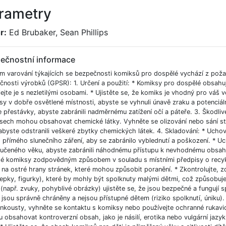
rametry
r:
Ed Brubaker, Sean Phillips
ečnostní informace
m varování týkajících se bezpečnosti komiksů pro dospělé vychází z pož
čnosti výrobků (GPSR): 1. Určení a použití: * Komiksy pro dospělé obsah
ejte je s nezletilými osobami. * Ujistěte se, že komiks je vhodný pro váš vě
sy v dobře osvětlené místnosti, abyste se vyhnuli únavě zraku a potenciál
e přestávky, abyste zabránili nadměrnému zatížení očí a páteře. 3. Škodliv
sech mohou obsahovat chemické látky. Vyhněte se olizování nebo sání str
 abyste odstranili veškeré zbytky chemických látek. 4. Skladování: * Uc
 přímého slunečního záření, aby se zabránilo vyblednutí a poškození. * 
učeného věku, abyste zabránili náhodnému přístupu k nevhodnému obsahu 
té komiksy zodpovědným způsobem v souladu s místními předpisy o recykl
 na ostré hrany stránek, které mohou způsobit poranění. * Zkontrolujte, 
pky, figurky), které by mohly být spolknuty malými dětmi, což způsobuje 
(např. zvuky, pohyblivé obrázky) ujistěte se, že jsou bezpečné a fungují s
 jsou správně chráněny a nejsou přístupné dětem (riziko spolknutí, úniku). 7
inkousty, vyhněte se kontaktu s komiksy nebo používejte ochranné rukavi
 obsahovat kontroverzní obsah, jako je násilí, erotika nebo vulgární jaz