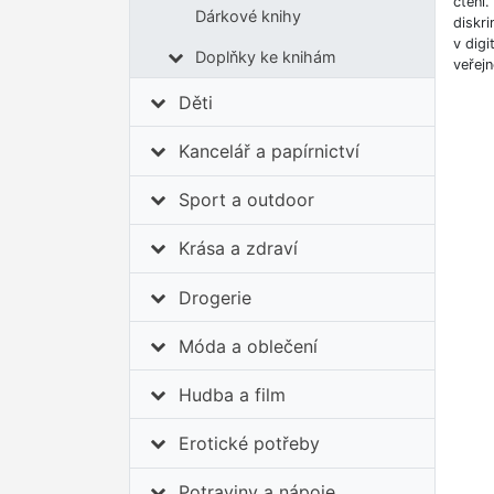
čtení.
Dárkové knihy
diskri
v digi
Doplňky ke knihám
veřejn
Děti
Kancelář a papírnictví
Sport a outdoor
Krása a zdraví
Drogerie
Móda a oblečení
Hudba a film
Erotické potřeby
Potraviny a nápoje