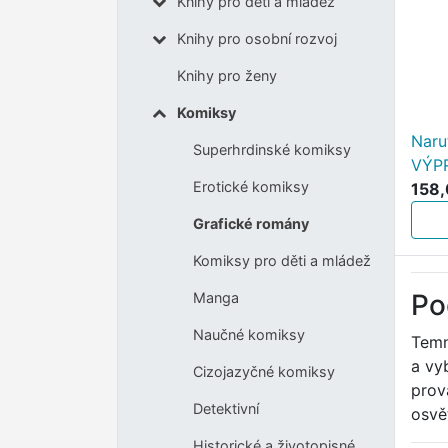
Knihy pro děti a mládež
Knihy pro osobní rozvoj
Knihy pro ženy
Komiksy
Narut
Superhrdinské komiksy
VÝP
Erotické komiksy
158,
Grafické romány
Komiksy pro děti a mládež
Po
Manga
Naučné komiksy
Temn
a vy
Cizojazyčné komiksy
prov
Detektivní
osvě
Historické a životopisné