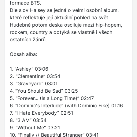
formace BTS.
Dle slov Halsey se jedná o velmi osobní album,
které reflektuje její aktuální pohled na svět.
Hudebně potom deska osciluje mezi hip-hopem,
rockem, country a dotýká se vlastně i všech
ostatních žánrů.
Obsah alba:
1. "Ashley” 03:06
2. "Clementine” 03:54
3. "Graveyard” 03:01
4. "You Should Be Sad” 03:25
5. "Forever... (Is a Long Time)” 02:47
6. "Dominic's Interlude” (with Dominic Fike) 01:16
7. "I Hate Everybody” 02:51
8. "3 AM” 03:54
9. "Without Me” 03:21
10. "Finally // Beautiful Stranger” 03:41