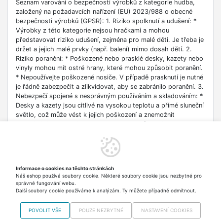
Seznam varování o bezpečnosti výrobků z kategorie hudba,
založený na požadavcích nařízení (EU) 2023/988 o obecné
bezpečnosti výrobků (GPSR): 1. Riziko spolknutí a udušení: *
Výrobky z této kategorie nejsou hračkami a mohou
představovat riziko udušení, zejména pro malé děti. Je třeba je
držet a jejich malé prvky (např. balení) mimo dosah dětí. 2.
Riziko poranění: * Poškozené nebo prasklé desky, kazety nebo
vinyly mohou mít ostré hrany, které mohou způsobit poranění.
* Nepoužívejte poškozené nosiče. V případě prasknutí je nutné
je řádně zabezpečit a zlikvidovat, aby se zabránilo poranění. 3.
Nebezpečí spojené s nesprávným používáním a skladováním: *
Desky a kazety jsou citlivé na vysokou teplotu a přímé sluneční
světlo, což může vést k jejich poškození a znemožnit
přehrávání. * Uchovávejte nosiče v jejich původních obalech na
suchém a chladném místě, mimo dosah zdrojů tepla. * Vyhněte
se ohýbání nosičů, protože mohou prasknout, což může
způsobit zranění nebo poškození přehrávače. 4. Bezpečnost
při čištění: * Čistěte nosiče podle pokynů výrobce pomocí
Informace o cookies na těchto stránkách
měkkého, suchého hadříku. * Vyhněte se použití agresivních
Náš eshop používá soubory cookie. Některé soubory cookie jsou nezbytné pro
chemikálií nebo rozpouštědel, které mohou poškodit jejich
správné fungování webu.
povrch.
Další soubory cookie používáme k analýzám. Ty můžete případně odmítnout.
POVOLIT VŠE
POUZE NEZBYTNÉ
NASTAVENÍ COOKIES
Copyright © 2012-2026 VISO TRADE s.r.o.,