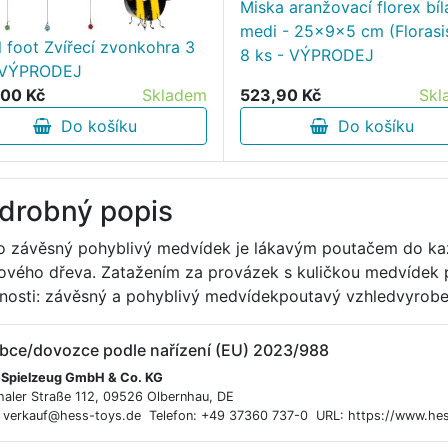
Miska aranžovací florex bíl
medi - 25x9x5 cm (Florasis
l foot Zvířecí zvonkohra 3
8 ks - VÝPRODEJ
 VÝPRODEJ
00 Kč
Skladem
523,90 Kč
Skl
Do košíku
Do košíku
drobný popis
o závěsný pohyblivý medvídek je lákavým poutačem do ka
ového dřeva. Zatažením za provázek s kuličkou medvídek 
tnosti: závěsný a pohyblivý medvídekpoutavý vzhledvyrob
bce/dovozce podle nařízení (EU) 2023/988
Spielzeug GmbH & Co. KG
haler Straße 112, 09526 Olbernhau, DE
: verkauf@hess-toys.de Telefon: +49 37360 737-0 URL: https://www.hes