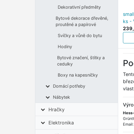
Dekorativní předměty
smal
Bytové dekorace dřevěné,
ks -
proutěné a papírové
239,
Svíčky a vůně do bytu
Hodiny
Bytové značení, štítky a
Po
cedulky
Tent
Boxy na kapesníčky
břez
Domácí potřeby
vlas
Nábytek
Výro
Hračky
Hess-
Grünt
Elektronika
Email