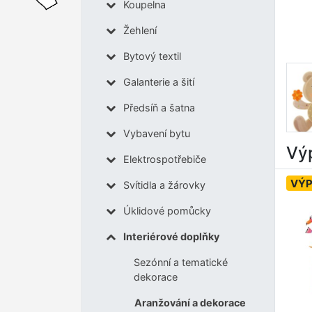
Koupelna
Žehlení
Bytový textil
Galanterie a šití
Předsíň a šatna
Vybavení bytu
Výp
Elektrospotřebiče
VÝ
Svítidla a žárovky
Úklidové pomůcky
Interiérové doplňky
Sezónní a tematické
dekorace
Aranžování a dekorace