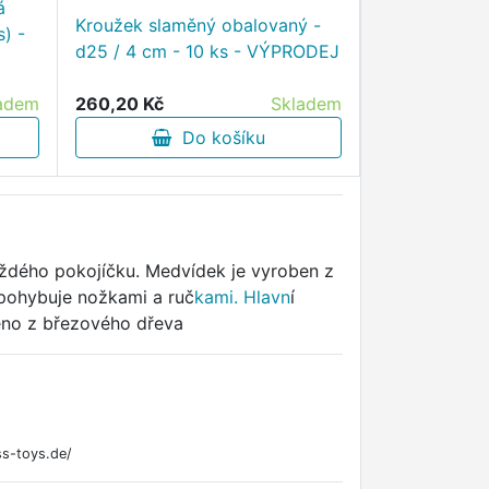
á
Kroužek slaměný obalovaný -
) -
Boa - krůtí p
d25 / 4 cm - 10 ks - VÝPRODEJ
- černá - V
260,20 Kč
Skladem
227,80 Kč
adem
Do košíku
D
ždého pokojíčku. Medvídek je vyroben z
pohybuje nožkami a ruč
kami. Hlavn
í
eno z březového dřeva
s-toys.de/