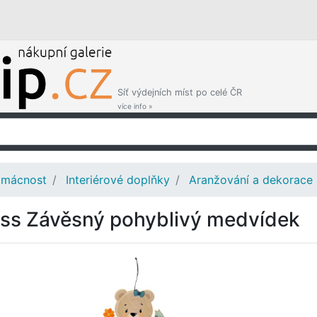
Síť výdejních míst po celé ČR
více info »
mácnost
Interiérové doplňky
Aranžování a dekorace
ss Závěsný pohyblivý medvídek