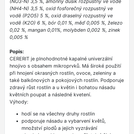
(NO3-N) 3,5 %, amonný dusík rozpustný ve vodě
(NH4-N) 3,5 %, oxid fosforečný rozpustný ve
vodě (P2O5) 5 %, oxid draselný rozpustný ve
vodě (K2O) 6 %, bór 0,01 %, měď 0,005 %, železo
0,02 %, mangan 0,01%, molybden 0,002 %, zinek
0,005 %
Popis:
CERERIT je plnohodnotné kapalné univerzální
hnojivo s obsahem mikroprvků. Má široké použití
při hnojení okrasných rostlin, ovoce, zeleniny a
také balkónových a pokojových rostlin. Podporuje
zdravý růst rostlin a u květin i bohatou násadu
květních poupat a následné kvetení.
Výhody:
hodí se na všechny druhy rostlin
podporuje násadu a vybarvení květů,
množství plodů a jejich vyzrávání