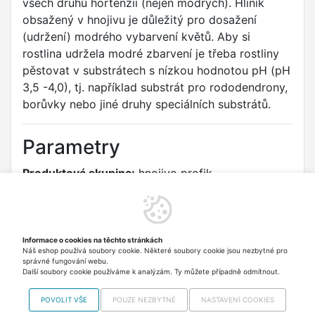
všech druhů hortenzií (nejen modrých). Hliník
obsažený v hnojivu je důležitý pro dosažení
(udržení) modrého vybarvení květů. Aby si
rostlina udržela modré zbarvení je třeba rostliny
pěstovat v substrátech s nízkou hodnotou pH (pH
3,5 -4,0), tj. například substrát pro rododendrony,
borůvky nebo jiné druhy speciálních substrátů.
Parametry
Produktová skupina:
hnojivo profik
Velikost balení:
500 ml
Typ:
PROFÍK
Informace o cookies na těchto stránkách
Náš eshop používá soubory cookie. Některé soubory cookie jsou nezbytné pro
Určení:
modré hortenzie
správné fungování webu.
Další soubory cookie používáme k analýzám. Ty můžete případně odmítnout.
POVOLIT VŠE
POUZE NEZBYTNÉ
NASTAVENÍ COOKIES
Copyright © 2012-2026 VISO TRADE s.r.o.,