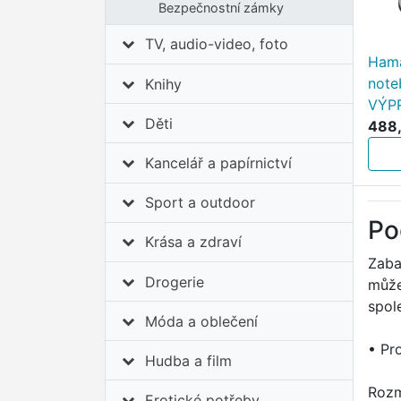
Bezpečnostní zámky
TV, audio-video, foto
Hama
note
Knihy
VÝP
Děti
488,
Kancelář a papírnictví
Sport a outdoor
Po
Krása a zdraví
Zaba
Drogerie
může
spol
Móda a oblečení
• Pr
Hudba a film
Rozm
Erotické potřeby