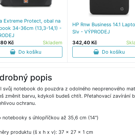
 Extreme Protect, obal na
HP Rnw Business 14.1 Lapt
book 34-36cm (13,3-14,1) -
Slv - VÝPRODEJ
RODEJ
80 Kč
Skladem
342,40 Kč
Skl
Do košíku
Do košíku
drobný popis
l svůj notebook do pouzdra z odolného neoprenového mat
š změnit barvu, kdykoli budeš chtít. Přetahovací zavírání 
ehlivou ochranu.
o notebooky s úhlopříčkou až 35,6 cm (14")
ěry produktu (š x h x v): 37 × 27 × 1 cm