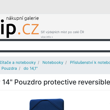
Síť výdejních míst po celé ČR
více info »
čítače a notebooky
Notebooky
Příslušenství k note
Pouzdra
do 14,1"
 14" Pouzdro protective reversibl