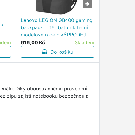
Lenovo LEGION GB400 gaming
op
Acer SLIM 3-
backpack = 16" batoh k herní
batoh šedý 
modelové řadě - VÝPRODEJ
adem
616,00 Kč
Skladem
764,10 Kč
Do košíku
D
eriálu. Díky oboustrannému provedení
bez zipu zajistí notebooku bezpečnou a