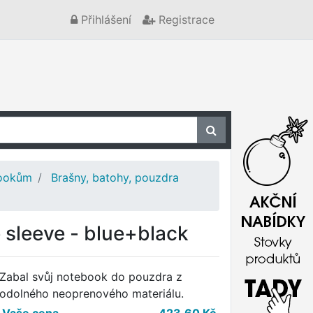
Přihlášení
Registrace
bookům
Brašny, batohy, pouzdra
e sleeve - blue+black
Zabal svůj notebook do pouzdra z
odolného neoprenového materiálu.
Vaše cena
423,60
Kč