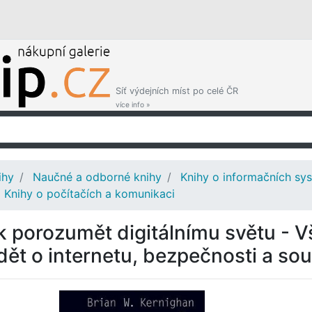
Síť výdejních míst po celé ČR
více info »
ihy
Naučné a odborné knihy
Knihy o informačních sy
Knihy o počítačích a komunikaci
k porozumět digitálnímu světu - V
dět o internetu, bezpečnosti a so