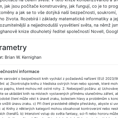
, jak jsou počítače konstruovány, jak fungují, co je to progr
toměny a jak se to vše dotýká naší bezpečnosti, soukromí, 
ho života. Rozebírá i základy matematické informatiky a jej
ozumitelnější a nejjednodušší vysvětlení světa, na němž jsme
ighanově knize dlouholetý ředitel společností Novell, Goog
rametry
r:
Brian W. Kernighan
ečnostní informace
m varování o bezpečnosti knih vychází z požadavků nařízení (EU) 2023/9
ění: a) Zkontrolujte knihu z hlediska ostrých hran nebo sponek, které moh
ho papíru, které mohou mít ostré rohy. 2. Nebezpečí požáru: a) Uchováve
e se ukládání knih na místech vystavených přímému slunečnímu záření, aby
odobé čtení může vést k únavě zraku, bolestem hlavy a problémům s koncent
 snížili únavu zraku. c) Při čtení pravidelně dělejte přestávky, abyste si uvo
í: a) Knihy z některých kategorií mohou obsahovat kontroverzní nebo nesl
ích čtenářů. b) Intenzivní vstup do světa fantasy, sci-fi nebo hororu můž