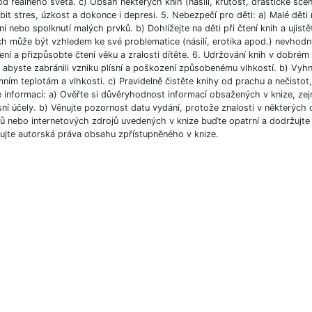
od reálného světa. c) Obsah některých knih (násilí, krutost, drastické scé
bit stres, úzkost a dokonce i depresi. 5. Nebezpečí pro děti: a) Malé dět
í nebo spolknutí malých prvků. b) Dohlížejte na děti při čtení knih a ujist
ch může být vzhledem ke své problematice (násilí, erotika apod.) nevhodný
ní a přizpůsobte čtení věku a zralosti dítěte. 6. Udržování knih v dobré
, abyste zabránili vzniku plísní a poškození způsobenému vlhkostí. b) Vyh
ním teplotám a vlhkosti. c) Pravidelně čistěte knihy od prachu a nečistot, 
e informací: a) Ověřte si důvěryhodnost informací obsažených v knize, ze
ní účely. b) Věnujte pozornost datu vydání, protože znalosti v některých o
 nebo internetových zdrojů uvedených v knize buďte opatrní a dodržujte p
ujte autorská práva obsahu zpřístupněného v knize.