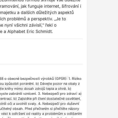
amování, jak funguje internet, šifrování i
majetku a dalších důležitých aspektů
ích problémů a perspektiv. „Je to
 nyní všichni závislí,“ řekl o
le a Alphabet Eric Schmidt.
88 o obecné bezpečnosti výrobků (GPSR): 1. Riziko
ou způsobit poranění. b) Dávejte pozor na obaly z
jte knihy mimo dosah zdrojů tepla a ohně. b)
ste zabránili vznícení. 3. Nebezpečí pro zdraví: a)
rací. b) Zajistěte při čtení dostatečné osvětlení,
lnili oči a uvolnili svaly. 4. Nebezpečí pro duševní
učitelný obsah. Před přečtením si přečtěte názory
e vést k odtržení od reality a problémům s odlišením