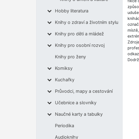
fikce 
způso
Hobby literatura
udušen
knihá
Knihy o zdraví a životním stylu
označe
místě
Knihy pro děti a mládež
extrém
Zdroj
Knihy pro osobní rozvoj
profes
odkazů
Knihy pro ženy
Dodrž
Komiksy
Kuchařky
Průvodci, mapy a cestování
Učebnice a slovníky
Naučné karty a tabulky
Periodika
Audioknihy