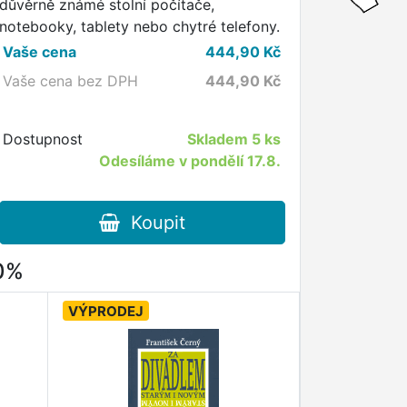
důvěrně známé stolní počítače,
notebooky, tablety nebo chytré telefony.
Vaše cena
444,90
Kč
Vaše cena bez DPH
444,90
Kč
Dostupnost
Skladem
5 ks
Odesíláme v pondělí 17.8.
Koupit
80%
VÝPRODEJ
VÝPRODEJ