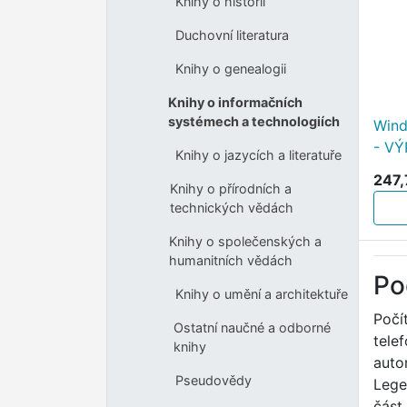
Knihy o historii
Duchovní literatura
Knihy o genealogii
Knihy o informačních
systémech a technologiích
Wind
- V
Knihy o jazycích a literatuře
247,
Knihy o přírodních a
technických vědách
Knihy o společenských a
humanitních vědách
Po
Knihy o umění a architektuře
Počí
Ostatní naučné a odborné
tele
knihy
auto
Pseudovědy
Lege
část