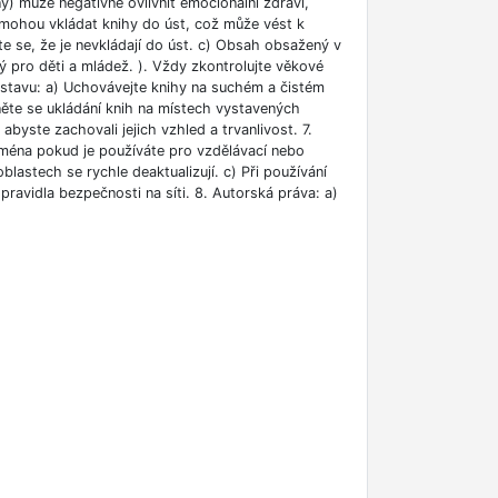
ny) může negativně ovlivnit emocionální zdraví,
i mohou vkládat knihy do úst, což může vést k
ěte se, že je nevkládají do úst. c) Obsah obsažený v
 pro děti a mládež. ). Vždy zkontrolujte věkové
m stavu: a) Uchovávejte knihy na suchém a čistém
něte se ukládání knih na místech vystavených
abyste zachovali jejich vzhled a trvanlivost. 7.
jména pokud je používáte pro vzdělávací nebo
blastech se rychle deaktualizují. c) Při používání
ravidla bezpečnosti na síti. 8. Autorská práva: a)