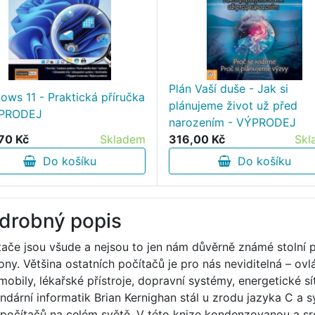
Plán Vaší duše - Jak si
ows 11 - Praktická příručka
plánujeme život už před
ÝPRODEJ
narozením - VÝPRODEJ
70 Kč
Skladem
316,00 Kč
Skl
Do košíku
Do košíku
drobný popis
tače jsou všude a nejsou to jen nám důvěrně známé stolní 
fony. Většina ostatních počítačů je pro nás neviditelná – ov
mobily, lékařské přístroje, dopravní systémy, energetické 
ndární informatik Brian Kernighan stál u zrodu jazyka C a 
 počítačů na celém světě. V této knize kondenzovanou a sr