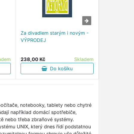
Za divadlem starým i novým -
VÝPRODEJ
Deník pro vyso
VÝPRODEJ
adem
238,00 Kč
Skladem
227,00 Kč
Do košíku
D
počítače, notebooky, tablety nebo chytré
ládají například domácí spotřebiče,
sítě nebo třeba zbraňové systémy.
systému UNIX, který dnes řídí podstatnou
ozumitelnou formou shrnuje vše důležité