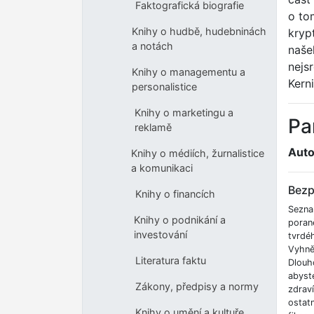
Faktografická biografie
o tom
Knihy o hudbě, hudebninách
kryp
a notách
naše
nejsr
Knihy o managementu a
Kern
personalistice
Knihy o marketingu a
Pa
reklamě
Auto
Knihy o médiích, žurnalistice
a komunikaci
Bezp
Knihy o financích
Sezna
Knihy o podnikání a
poran
investování
tvrdé
Vyhnět
Literatura faktu
Dlouh
abyste
Zákony, předpisy a normy
zdrav
ostatn
Knihy o umění a kultuře